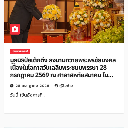
ประชาสัมพันธ์
มูลนิธิป่อเต็กตึ๊ง ลงนามถวายพระพรชัยมงคล
เนื่องในโอกาสวันเฉลิมพระชนมพรรษา 28
กรกฎาคม 2569 ณ ศาลาสหทัยสมาคม ใน
พระบรมมหาราชวัง กรุงเทพฯ
28 กรกฎาคม 2026
ผู้สื่อข่าว
วันนี้ (วันอังคารที่…