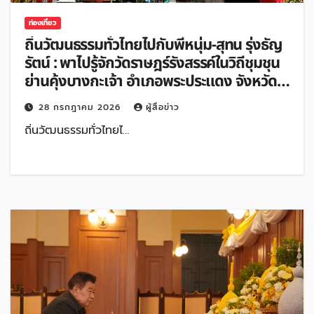
ท่องเที่ยว
ถิ่นวัฒนธรรมทั่วไทยไปกับพี่หนุ่ม-สุทน รุ่งธัญ
รัตน์ : พาไปรู้จักวัดราษฎร์รังสรรค์ในวิถีชุมชุน
ย่านคุ้งบางกะเจ้า อําเภอพระประแดง จังหวัด
สมุทรปราการ
28 กรกฎาคม 2026
ผู้สื่อข่าว
ถิ่นวัฒนธรรมทั่วไทยไ…