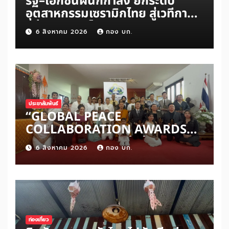
รัฐ–เอกชนผนึกกำลัง ยกระดับ
อุตสาหกรรมเซรามิกไทย สู่เวทีการ
แข่งขันระดับโลก
6 สิงหาคม 2026
กอง บก.
ประชาสัมพันธ์
“GLOBAL PEACE
COLLABORATION AWARDS
2026” เปิดเวทีเชิดชูผู้สร้าง
6 สิงหาคม 2026
กอง บก.
สันติภาพโลก ดันแนวคิด ‘สันติภาพ
เริ่มต้นจากหัวใจมนุษย์’ สู่ความร่วม
มือระดับนานาชาติ
ท่องเที่ยว