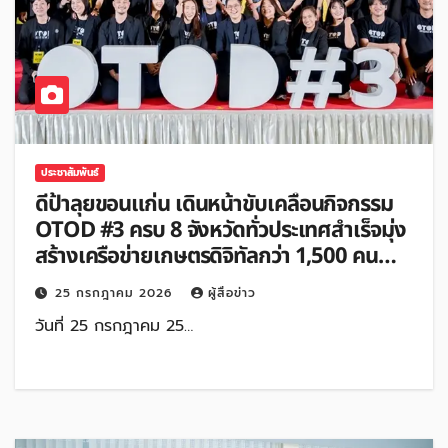
ประชาสัมพันธ์
ดีป้าลุยขอนแก่น เดินหน้าขับเคลื่อนกิจกรรม
OTOD #3 ครบ 8 จังหวัดทั่วประเทศสำเร็จมุ่ง
สร้างเครือข่ายเกษตรดิจิทัลกว่า 1,500 คน
ต่อยอด Smart Agricultureสู่การพัฒนา
25 กรกฎาคม 2026
ผู้สื่อข่าว
เศรษฐกิจฐานรากอีสานตอนกลาง
วันที่ 25 กรกฎาคม 25…