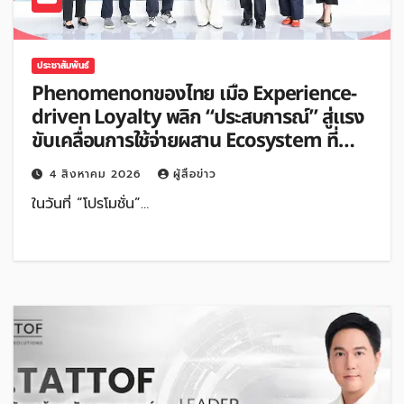
ประชาสัมพันธ์
Phenomenonของไทย เมื่อ Experience-
driven Loyalty พลิก “ประสบการณ์” สู่แรง
ขับเคลื่อนการใช้จ่ายผสาน Ecosystem ที่
แข็งแกร่งของกลุ่มเซ็นทรัล สร้างยอดขาย
4 สิงหาคม 2026
ผู้สื่อข่าว
สูงสุดในรอบ 3 ปี
ในวันที่ “โปรโมชั่น”…