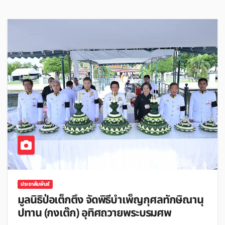
ประชาสัมพันธ์
มูลนิธิป่อเต็กตึ๊ง จัดพิธีบำเพ็ญกุศลทักษิณานุ
ปทาน (กงเต๊ก) อุทิศถวายพระบรมศพ