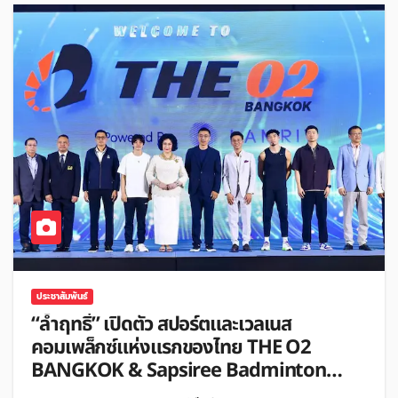
ประชาสัมพันธ์
“ล้ำฤทธิ์” เปิดตัว สปอร์ตและเวลเนส
คอมเพล็กซ์แห่งแรกของไทย THE O2
BANGKOK & Sapsiree Badminton
Academy ปักหมุดศูนย์กลางสุขภาพและการ