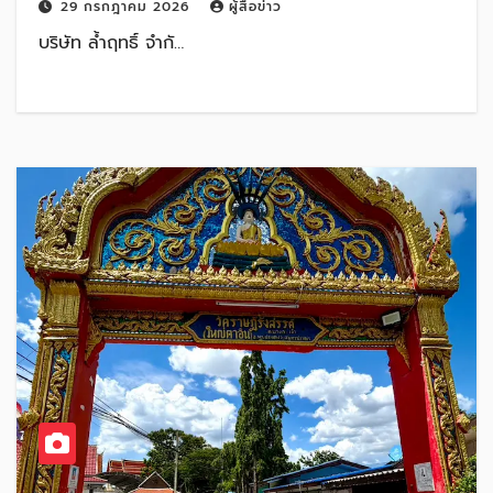
29 กรกฎาคม 2026
ผู้สื่อข่าว
ฟื้นฟูครบวงจร รับเมกะเทรนด์ Wellness
บริษัท ล้ำฤทธิ์ จำกั…
Economy