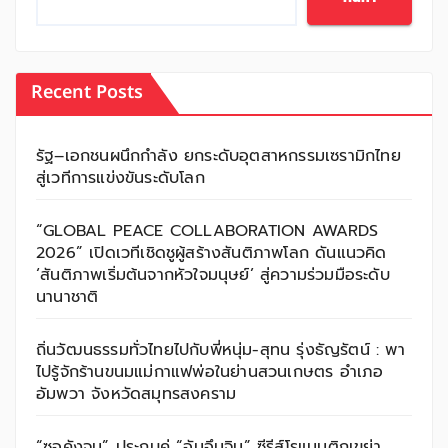
Recent Posts
รัฐ–เอกชนผนึกกำลัง ยกระดับอุตสาหกรรมเซรามิกไทย
สู่เวทีการแข่งขันระดับโลก
“GLOBAL PEACE COLLABORATION AWARDS
2026” เปิดเวทีเชิดชูผู้สร้างสันติภาพโลก ดันแนวคิด
‘สันติภาพเริ่มต้นจากหัวใจมนุษย์’ สู่ความร่วมมือระดับ
นานาชาติ
ถิ่นวัฒนธรรมทั่วไทยไปกับพี่หนุ่ม-สุทน รุ่งธัญรัตน์ : พา
ไปรู้จักร้านขนมแม่กาแฟพ่อในย่านสวนเกษตร อำเภอ
อัมพวา จังหวัดสมุทรสงคราม
“ซอคังจุน” ประกบคู่ “อันอึนจิน” ซีรีส์โรแมนติกเขย่า