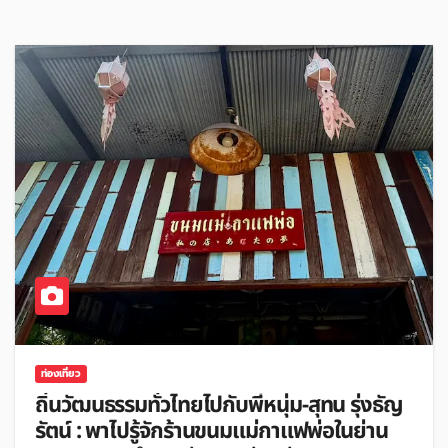
ท่องเที่ยว
ถิ่นวัฒนธรรมทั่วไทยไปกับพี่หนุ่ม-สุทน รุ่งธัญ
รัตน์ : พาไปรู้จักร้านขนมแม่กาแฟพ่อในย่าน