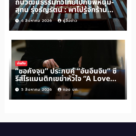
ถิ่นวัฒนธรรมทั่วไทยไปกับพี่หนุ่ม-
สุทน รุ่งธัญรัตน์ : พาไปรู้จักร้าน
ขนมแม่กาแฟพ่อในย่านสวนเกษตร
6 สิงหาคม 2026
ผู้สื่อข่าว
อำเภออัมพวา จังหวัดสมุทรสงคราม
บันเทิง
“ซอคังจุน” ประกบคู่ “อันอึนจิน” ซี
รีส์โรแมนติกเขย่าหัวใจ “A Love
Other Than Yours”
5 สิงหาคม 2026
กอง บก.