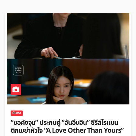
บันเทิง
“ซอคังจุน” ประกบคู่ “อันอึนจิน” ซีรีส์โรแมน
ติกเขย่าหัวใจ “A Love Other Than Yours”