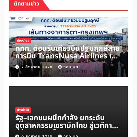
ติดตามข่าว
ท่องเที่ยว
ททท. ต้อนรับเที่ยวบินปฐมฤกษ์สาย
การบิน TransNusa Airlines เส้น
ทางจาการ์ตา-กรุงเทพฯ เสริม Air
7 สิงหาคม 2026
กอง บก.
Connectivity ดึงนักท่องเที่ยว
คุณภาพจากอินโดนีเซีย เริ่มเที่ยว
แรกบินแรก 6 สิงหาคมนี้
ข่าวทั่วไป
รัฐ–เอกชนผนึกกำลัง ยกระดับ
อุตสาหกรรมเซรามิกไทย สู่เวทีการ
แข่งขันระดับโลก
6 สิงหาคม 2026
กอง บก.