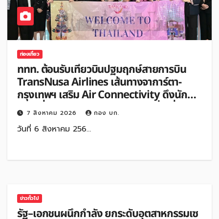
ท่องเที่ยว
ททท. ต้อนรับเที่ยวบินปฐมฤกษ์สายการบิน
TransNusa Airlines เส้นทางจาการ์ตา-
กรุงเทพฯ เสริม Air Connectivity ดึงนัก
ท่องเที่ยวคุณภาพจากอินโดนีเซีย เริ่มเที่ยว
7 สิงหาคม 2026
กอง บก.
แรกบินแรก 6 สิงหาคมนี้
วันที่ 6 สิงหาคม 256…
ข่าวทั่วไป
รัฐ–เอกชนผนึกกำลัง ยกระดับอุตสาหกรรมเซ