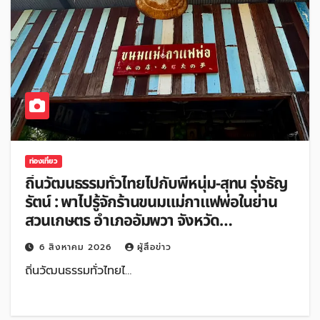
ท่องเที่ยว
ถิ่นวัฒนธรรมทั่วไทยไปกับพี่หนุ่ม-สุทน รุ่งธัญ
รัตน์ : พาไปรู้จักร้านขนมแม่กาแฟพ่อในย่าน
สวนเกษตร อำเภออัมพวา จังหวัด
สมุทรสงคราม
6 สิงหาคม 2026
ผู้สื่อข่าว
ถิ่นวัฒนธรรมทั่วไทยไ…