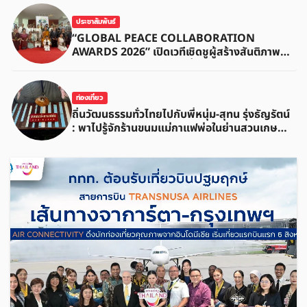
ประชาสัมพันธ์
“GLOBAL PEACE COLLABORATION
AWARDS 2026” เปิดเวทีเชิดชูผู้สร้างสันติภาพ
โลก ดันแนวคิด ‘สันติภาพเริ่มต้นจากหัวใจมนุษย์’
สู่ความร่วมมือระดับนานาชาติ
ท่องเที่ยว
ถิ่นวัฒนธรรมทั่วไทยไปกับพี่หนุ่ม-สุทน รุ่งธัญรัตน์
: พาไปรู้จักร้านขนมแม่กาแฟพ่อในย่านสวนเกษตร
อำเภออัมพวา จังหวัดสมุทรสงคราม