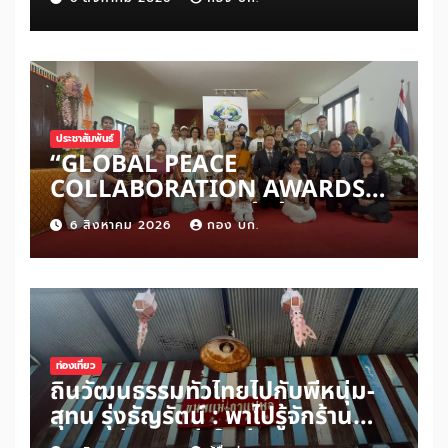
ประชาสัมพันธ์
“GLOBAL PEACE
COLLABORATION AWARDS
2026” เปิดเวทีเชิดชูผู้สร้าง
6 สิงหาคม 2026
กอง บก.
สันติภาพโลก ดันแนวคิด ‘สันติภาพ
เริ่มต้นจากหัวใจมนุษย์’ สู่ความร่วม
มือระดับนานาชาติ
ท่องเที่ยว
ถิ่นวัฒนธรรมทั่วไทยไปกับพี่หนุ่ม-
สุทน รุ่งธัญรัตน์ : พาไปรู้จักร้าน
ขนมแม่กาแฟพ่อในย่านสวนเกษตร