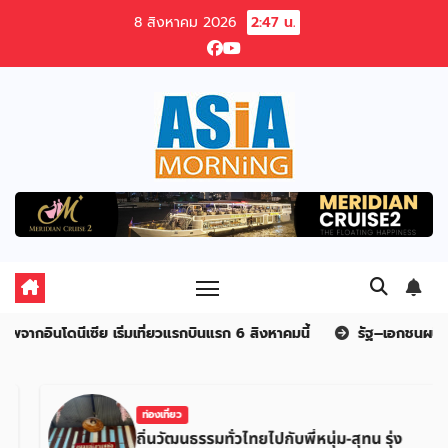
Skip
8 สิงหาคม 2026
2:47 น.
to
content
ินแรก 6 สิงหาคมนี้
รัฐ–เอกชนผนึกกำลัง ยกระดับอุตสาหกรรมเซรามิก
ท่องเที่ยว
ถิ่นวัฒนธรรมทั่วไทยไปกับพี่หนุ่ม-สุทน รุ่ง