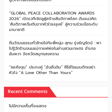
สู่เวทีการแข่งขันระดับโลก
“GLOBAL PEACE COLLABORATION AWARDS
2026” เปิดเวทีเชิดชูผู้สร้างสันติภาพโลก ดันแนวคิด
‘สันติภาพเริ่มต้นจากหัวใจมนุษย์’ สู่ความร่วมมือระดับ
นานาชาติ
ถิ่นวัฒนธรรมทั่วไทยไปกับพี่หนุ่ม-สุทน รุ่งธัญรัตน์ : พา
ไปรู้จักร้านขนมแม่กาแฟพ่อในย่านสวนเกษตร อำเภอ
อัมพวา จังหวัดสมุทรสงคราม
“ซอคังจุน” ประกบคู่ “อันอึนจิน” ซีรีส์โรแมนติกเขย่า
หัวใจ “A Love Other Than Yours”
Recent Comments
ไม่มีความเห็นที่จะแสดง