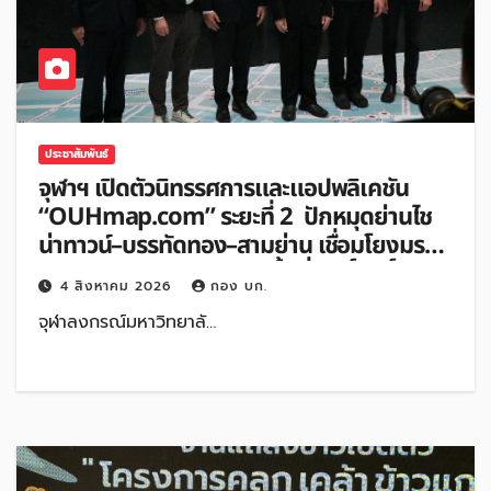
ประชาสัมพันธ์
จุฬาฯ เปิดตัวนิทรรศการและแอปพลิเคชัน
“OUHmap.com” ระยะที่ 2 ปักหมุดย่านไช
น่าทาวน์–บรรทัดทอง–สามย่าน เชื่อมโยงมรดก
เมืองสามัญด้าน “อาหาร–พื้นที่ศักดิ์สิทธิ์” สู่
4 สิงหาคม 2026
กอง บก.
เศรษฐกิจสร้างสรรค์
จุฬาลงกรณ์มหาวิทยาลั…