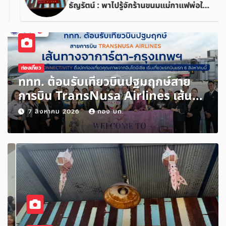
ธัญรัตน์ : พาไปรู้จักร้านขนมแม่กาแฟพ่อใน
ย่านสวนเกษตร อำเภออัมพวา จังหวัด
สมุทรสงคราม
ท่องเที่ยว
ททท. ต้อนรับเที่ยวบินปฐมฤกษ์สาย
การบิน TransNusa Airlines เส้น
ทางจาการ์ตา-กรุงเทพฯ เสริม Air
7 สิงหาคม 2026
กอง บก.
Connectivity ดึงนักท่องเที่ยว
คุณภาพจากอินโดนีเซีย เริ่มเที่ยวแรก
บินแรก 6 สิงหาคมนี้