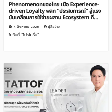
Phenomenonของไทย เมื่อ Experience-
driven Loyalty พลิก “ประสบการณ์” สู่แรง
ขับเคลื่อนการใช้จ่ายผสาน Ecosystem ที่
แข็งแกร่งของกลุ่มเซ็นทรัล สร้างยอดขาย
4 สิงหาคม 2026
ผู้สื่อข่าว
สูงสุดในรอบ 3 ปี
ในวันที่ “โปรโมชั่น”…