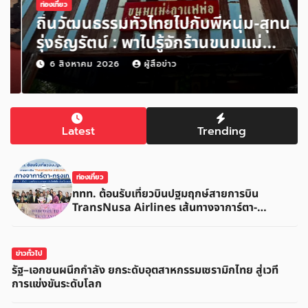
ท่องเที่ยว
ถิ่นวัฒนธรรมทั่วไทยไปกับพี่หนุ่ม-สุทน
รุ่งธัญรัตน์ : พาไปรู้จักร้านขนมแม่
กาแฟพ่อในย่านสวนเกษตร อำเภอ
6 สิงหาคม 2026
ผู้สื่อข่าว
อัมพวา จังหวัดสมุทรสงคราม
Latest
Trending
ท่องเที่ยว
ททท. ต้อนรับเที่ยวบินปฐมฤกษ์สายการบิน
TransNusa Airlines เส้นทางจาการ์ตา-
กรุงเทพฯ เสริม Air Connectivity ดึงนักท่อง
เที่ยวคุณภาพจากอินโดนีเซีย เริ่มเที่ยวแรกบินแรก
6 สิงหาคมนี้
ข่าวทั่วไป
รัฐ–เอกชนผนึกกำลัง ยกระดับอุตสาหกรรมเซรามิกไทย สู่เวที
การแข่งขันระดับโลก