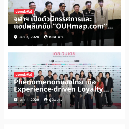
ประชาสัมพันธ์
จุฬาฯ เปิดตัวนิทรรศการและ
แอปพลิเคชัน “OUHmap.com”
ระยะที่ 2 ปักหมุดย่านไชน่าทาวน์–
ส.ค. 4, 2026
กอง บก.
บรรทัดทอง–สามย่าน เชื่อมโยง
มรดกเมืองสามัญด้าน “อาหาร–พื้นที่
ศักดิ์สิทธิ์” สู่เศรษฐกิจสร้างสรรค์
ประชาสัมพันธ์
Phenomenonของไทย เมื่อ
Experience-driven Loyalty
พลิก “ประสบการณ์” สู่แรงขับ
ส.ค. 4, 2026
ผู้สื่อข่าว
เคลื่อนการใช้จ่ายผสาน Ecosystem
ที่แข็งแกร่งของกลุ่มเซ็นทรัล สร้าง
ยอดขายสูงสุดในรอบ 3 ปี