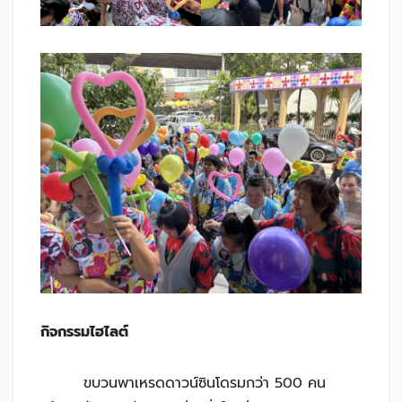
กิจกรรมไฮไลต์
ขบวนพาเหรดดาวน์ซินโดรมกว่า 500 คน