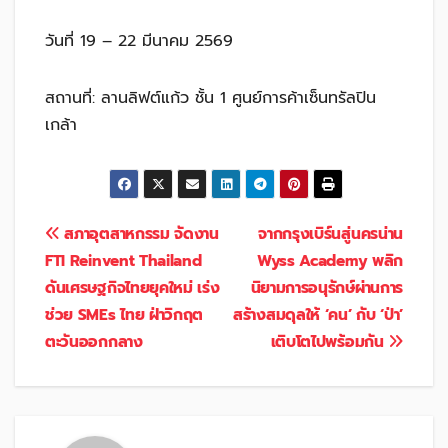
วันที่ 19 – 22 มีนาคม 2569
สถานที่: ลานลิฟต์แก้ว ชั้น 1 ศูนย์การค้าเซ็นทรัลปิน
เกล้า
แนะแนว
สภาอุตสาหกรรม จัดงาน
จากกรุงเบิร์นสู่นครน่าน
FTI Reinvent Thailand
Wyss Academy พลิก
เรื่อง
ดันเศรษฐกิจไทยยุคใหม่ เร่ง
นิยามการอนุรักษ์ผ่านการ
ช่วย SMEs ไทย ฝ่าวิกฤต
สร้างสมดุลให้ ‘คน’ กับ ‘ป่า’
ตะวันออกกลาง
เติบโตไปพร้อมกัน