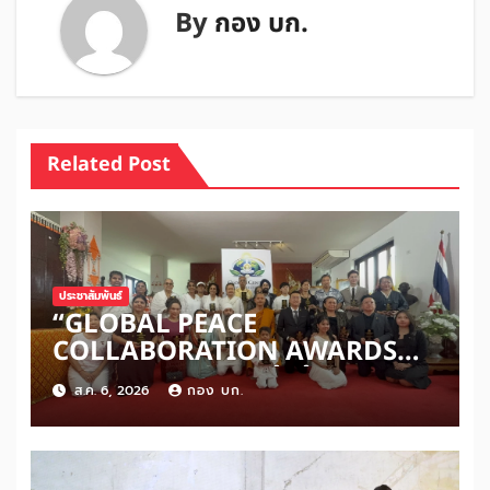
By
กอง บก.
Related Post
ประชาสัมพันธ์
“GLOBAL PEACE
COLLABORATION AWARDS
2026” เปิดเวทีเชิดชูผู้สร้างสันติภาพ
ส.ค. 6, 2026
กอง บก.
โลก ดันแนวคิด ‘สันติภาพเริ่มต้น
จากหัวใจมนุษย์’ สู่ความร่วมมือระดับ
นานาชาติ