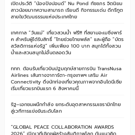
เปิดประวัติ “น้องปังปอนด์” Nu Pond ทัชชภร จิตนิยม
สาวน้อยมากความสามารถ เรียนดี กิจกรรมเด่น ดีกรีทูต
สายใยวัฒนธรรมแห่งประเทศไทย
เทศกาล “วันแม่” เที่ยวสวนน้ำ ฟรี!!! ที่สยามอะเมซิ่งพาร์
ค สำหรับผู้ได้รับสิทธิ์ “ไทยช่วยไทยพลัส” และผู้ถือ “บัตร
สวัสดิการแห่งรัฐ” เพิ่มเพียง 100 บาท สนุกได้ทั้งสวน
น้ำและสวนสนุกไม่อั้นตลอดวัน
ททท. ต้อนรับเที่ยวบินปฐมฤกษ์สายการบิน TransNusa
Airlines เส้นทางจาการ์ตา-กรุงเทพฯ เสริม Air
Connectivity ดึงนักท่องเที่ยวคุณภาพจากอินโดนีเซีย
เริ่มเที่ยวแรกบินแรก 6 สิงหาคมนี้
รัฐ–เอกชนผนึกกำลัง ยกระดับอุตสาหกรรมเซรามิกไทย
สู่เวทีการแข่งขันระดับโลก
“GLOBAL PEACE COLLABORATION AWARDS
2026” เปิดเวทีเชิดชูผู้สร้างสันติภาพโลก ดันแนวคิด