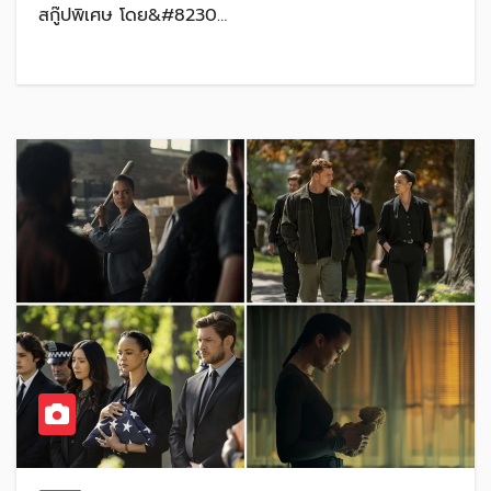
สกู๊ปพิเศษ โดย&#8230…