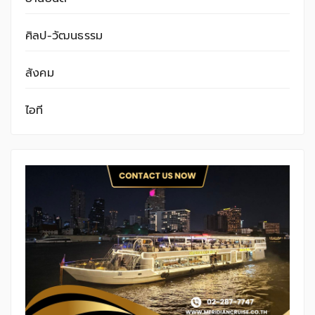
ศิลป-วัฒนธรรม
สังคม
ไอที