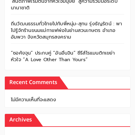
‘สันติภาพเริ่มต้นจากหัวใจมนุษย์’ สู่ความร่วมมือระดับ
นานาชาติ
ถิ่นวัฒนธรรมทั่วไทยไปกับพี่หนุ่ม-สุทน รุ่งธัญรัตน์ : พา
ไปรู้จักร้านขนมแม่กาแฟพ่อในย่านสวนเกษตร อำเภอ
อัมพวา จังหวัดสมุทรสงคราม
“ซอคังจุน” ประกบคู่ “อันอึนจิน” ซีรีส์โรแมนติกเขย่า
หัวใจ “A Love Other Than Yours”
Recent Comments
ไม่มีความเห็นที่จะแสดง
Archives