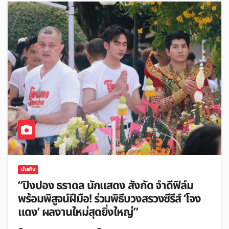
บันเทิง
“ปิงปอง ธราดล นักแสดง สังกัด จำดีฟิล์ม
พร้อมพิสูจน์ฝีมือ! ร่วมพิธีบวงสรวงซีรีส์ ‘โจง
แดง’ ผลงานใหม่สุดยิ่งใหญ่”