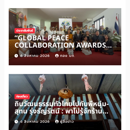
ประชาสัมพันธ์
“GLOBAL PEACE
COLLABORATION AWARDS
2026” เปิดเวทีเชิดชูผู้สร้าง
6 สิงหาคม 2026
กอง บก.
สันติภาพโลก ดันแนวคิด ‘สันติภาพ
เริ่มต้นจากหัวใจมนุษย์’ สู่ความร่วม
มือระดับนานาชาติ
ท่องเที่ยว
ถิ่นวัฒนธรรมทั่วไทยไปกับพี่หนุ่ม-
สุทน รุ่งธัญรัตน์ : พาไปรู้จักร้าน
ขนมแม่กาแฟพ่อในย่านสวนเกษตร
6 สิงหาคม 2026
ผู้สื่อข่าว
อำเภออัมพวา จังหวัดสมุทรสงคราม