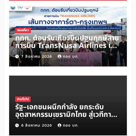
ท่องเที่ยว
ททท. ต้อนรับเที่ยวบินปฐมฤกษ์สาย
การบิน TransNusa Airlines เส้น
ทางจาการ์ตา-กรุงเทพฯ เสริม Air
7 สิงหาคม 2026
กอง บก.
Connectivity ดึงนักท่องเที่ยว
คุณภาพจากอินโดนีเซีย เริ่มเที่ยว
แรกบินแรก 6 สิงหาคมนี้
ข่าวทั่วไป
รัฐ–เอกชนผนึกกำลัง ยกระดับ
อุตสาหกรรมเซรามิกไทย สู่เวทีการ
แข่งขันระดับโลก
6 สิงหาคม 2026
กอง บก.