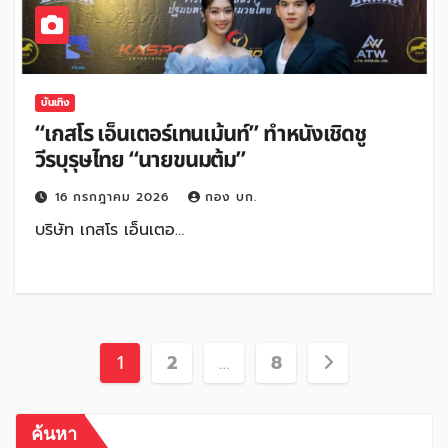
บันเทิง
“เกสโร เอ็นเตอร์เทนเม้นท์” ทำหนังเชิดชู
วีรบุรุษไทย “นายขนมต้ม”
16 กรกฎาคม 2026
กอง บก.
บริษัท เกสโร เอ็นเตอ…
Posts
1
2
…
8
pagination
ค้นหา