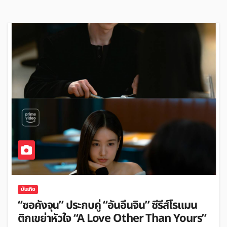
บันเทิง
“ซอคังจุน” ประกบคู่ “อันอึนจิน” ซีรีส์โรแมน
ติกเขย่าหัวใจ “A Love Other Than Yours”