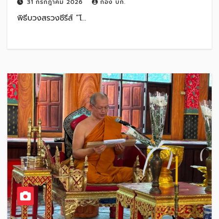
31 กรกฎาคม 2026
กอง บก.
พิธีบวงสรวงซีรีส์ “โ…