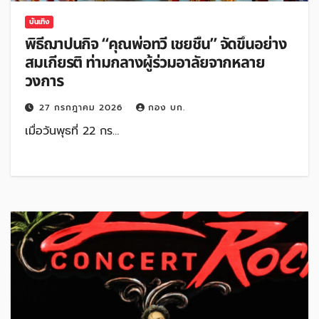
บันเทิง
พิธีฌาปนกิจ “คุณพ่อทวี เชยชื่น” จัดขึ้นอย่าง
สมเกียรติ ท่ามกลางผู้ร่วมอาลัยจากหลาย
วงการ
27 กรกฎาคม 2026
กอง บก.
เมื่อวันพุธที่ 22 กร…