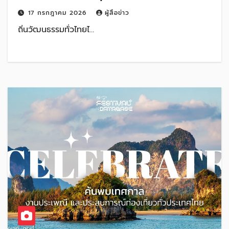
พฤกษชาติศรีนครเขื่อนขันธ์ย่านชุมชนคุ้งบาง
17 กรกฎาคม 2026
ผู้สื่อข่าว
กะเจ้า อำเภอพระประแดง จังหวัด
ถิ่นวัฒนธรรมทั่วไทยไ…
สมุทรปราการ