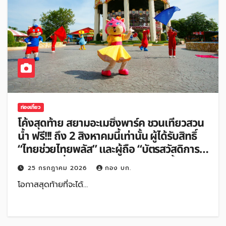
ท่องเที่ยว
โค้งสุดท้าย สยามอะเมซิ่งพาร์ค ชวนเที่ยวสวน
น้ำ ฟรี!!! ถึง 2 สิงหาคมนี้เท่านั้น ผู้ได้รับสิทธิ์
“ไทยช่วยไทยพลัส” และผู้ถือ “บัตรสวัสดิการ
แห่งรัฐ” เพิ่มเพียง 100 บาท สนุกได้ทั้งสวน
25 กรกฎาคม 2026
กอง บก.
น้ำและสวนสนุกไม่อั้นตลอดวัน
โอกาสสุดท้ายที่จะได้…