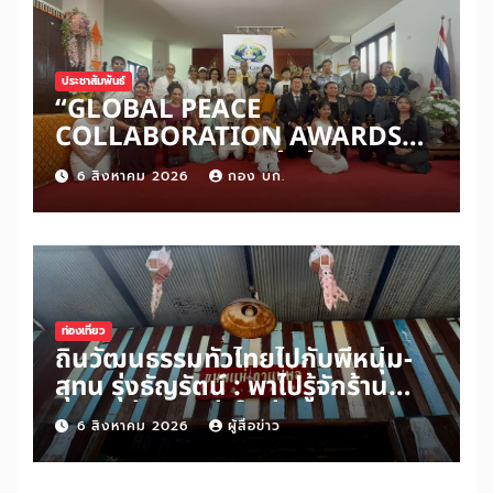
ประชาสัมพันธ์
“GLOBAL PEACE
COLLABORATION AWARDS
2026” เปิดเวทีเชิดชูผู้สร้าง
6 สิงหาคม 2026
กอง บก.
สันติภาพโลก ดันแนวคิด ‘สันติภาพ
เริ่มต้นจากหัวใจมนุษย์’ สู่ความร่วม
มือระดับนานาชาติ
ท่องเที่ยว
ถิ่นวัฒนธรรมทั่วไทยไปกับพี่หนุ่ม-
สุทน รุ่งธัญรัตน์ : พาไปรู้จักร้าน
ขนมแม่กาแฟพ่อในย่านสวนเกษตร
6 สิงหาคม 2026
ผู้สื่อข่าว
อำเภออัมพวา จังหวัดสมุทรสงคราม