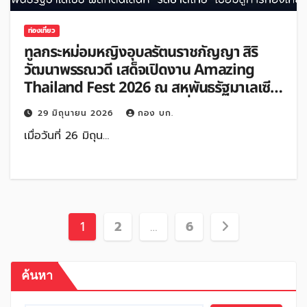
ท่องเที่ยว
ทูลกระหม่อมหญิงอุบลรัตนราชกัญญา สิริ
วัฒนาพรรณวดี เสด็จเปิดงาน Amazing
Thailand Fest 2026 ณ สหพันธรัฐมาเลเซีย
ผลักดันเสน่ห์ “รสชาติไทย” เชื่อมสู่การท่อง
29 มิถุนายน 2026
กอง บก.
เที่ยวไทย
เมื่อวันที่ 26 มิถุน…
Posts
1
2
…
6
pagination
ค้นหา