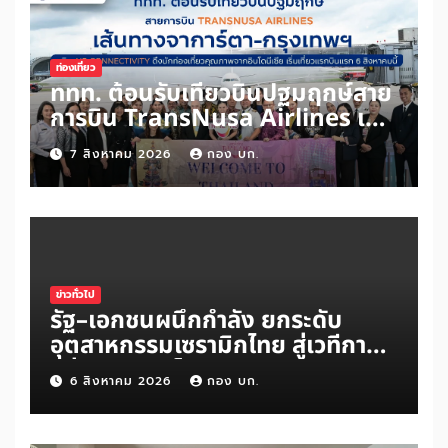
ท่องเที่ยว
ททท. ต้อนรับเที่ยวบินปฐมฤกษ์สาย
การบิน TransNusa Airlines เส้น
ทางจาการ์ตา-กรุงเทพฯ เสริม Air
7 สิงหาคม 2026
กอง บก.
Connectivity ดึงนักท่องเที่ยว
คุณภาพจากอินโดนีเซีย เริ่มเที่ยว
แรกบินแรก 6 สิงหาคมนี้
ข่าวทั่วไป
รัฐ–เอกชนผนึกกำลัง ยกระดับ
อุตสาหกรรมเซรามิกไทย สู่เวทีการ
แข่งขันระดับโลก
6 สิงหาคม 2026
กอง บก.