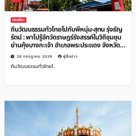
ท่องเที่ยว
ถิ่นวัฒนธรรมทั่วไทยไปกับพี่หนุ่ม-สุทน รุ่งธัญ
รัตน์ : พาไปรู้จักวัดราษฎร์รังสรรค์ในวิถีชุมชุน
ย่านคุ้งบางกะเจ้า อําเภอพระประแดง จังหวัด
สมุทรปราการ
28 กรกฎาคม 2026
ผู้สื่อข่าว
ถิ่นวัฒนธรรมทั่วไทยไ…