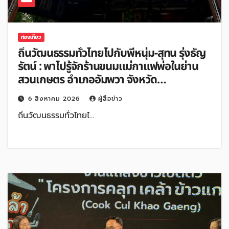
ท่องเที่ยว
ถิ่นวัฒนธรรมทั่วไทยไปกับพี่หนุ่ม-สุทน รุ่งธัญ
รัตน์ : พาไปรู้จักร้านขนมแม่กาแฟพ่อในย่าน
สวนเกษตร อำเภออัมพวา จังหวัด
สมุทรสงคราม
6 สิงหาคม 2026
ผู้สื่อข่าว
ถิ่นวัฒนธรรมทั่วไทยไ…