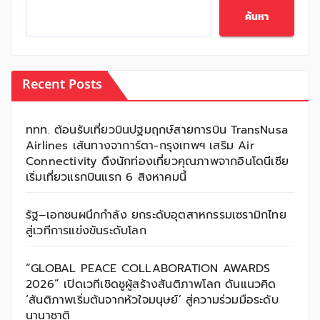
ค้นหา
Recent Posts
ททท. ต้อนรับเที่ยวบินปฐมฤกษ์สายการบิน TransNusa
Airlines เส้นทางจาการ์ตา-กรุงเทพฯ เสริม Air
Connectivity ดึงนักท่องเที่ยวคุณภาพจากอินโดนีเซีย
เริ่มเที่ยวแรกบินแรก 6 สิงหาคมนี้
รัฐ–เอกชนผนึกกำลัง ยกระดับอุตสาหกรรมเซรามิกไทย
สู่เวทีการแข่งขันระดับโลก
“GLOBAL PEACE COLLABORATION AWARDS
2026” เปิดเวทีเชิดชูผู้สร้างสันติภาพโลก ดันแนวคิด
‘สันติภาพเริ่มต้นจากหัวใจมนุษย์’ สู่ความร่วมมือระดับ
นานาชาติ