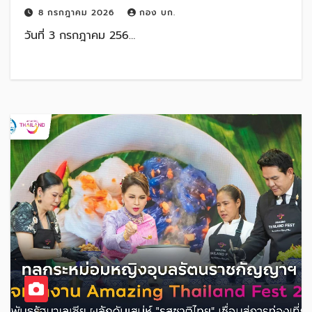
ท่องเที่ยวภาคกลาง ดึงนวัตกรรมและ
8 กรกฎาคม 2026
กอง บก.
เทคโนโลยี ใช้ “อาหาร” นำทางเล่าเรื่องปลุก
วันที่ 3 กรกฎาคม 256…
กระแส Gen Y-Z สู่เมืองน่าเที่ยว