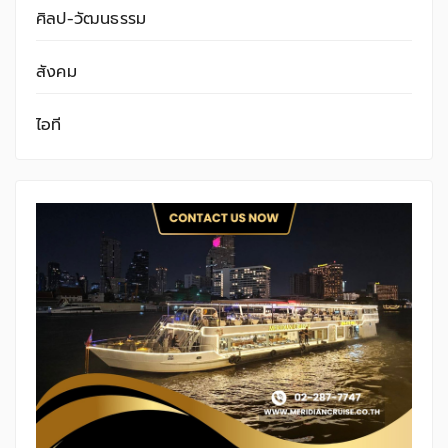
ศิลป-วัฒนธรรม
สังคม
ไอที