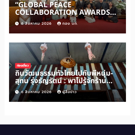
“GLOBAL PEACE
COLLABORATION AWARDS
2026” เปิดเวทีเชิดชูผู้สร้าง
6 สิงหาคม 2026
กอง บก.
สันติภาพโลก ดันแนวคิด ‘สันติภาพ
เริ่มต้นจากหัวใจมนุษย์’ สู่ความร่วม
มือระดับนานาชาติ
ท่องเที่ยว
ถิ่นวัฒนธรรมทั่วไทยไปกับพี่หนุ่ม-
สุทน รุ่งธัญรัตน์ : พาไปรู้จักร้าน
ขนมแม่กาแฟพ่อในย่านสวนเกษตร
6 สิงหาคม 2026
ผู้สื่อข่าว
อำเภออัมพวา จังหวัดสมุทรสงคราม