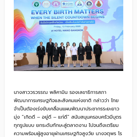
นางสาววรวรรณ พลิคามิน รองเลขาธิการสภา
พัฒนาการเศรษฐกิจและสังคมแห่งชาติ กล่าวว่า ไทย
จำเป็นต้องเร่งขับเคลื่อนแผนพัฒนาประชากรระยะยาว
มุ่ง “เกิดดี – อยู่ดี – แก่ดี” สนับสนุนครอบครัวมีบุตร
ทุกรูปแบบ ยกระดับทักษะสู่ตลาดงาน ไปจนถึงเตรียม
ความพร้อมผู้สูงอายุผ่านเศรษฐกิจสูงวัย นางจตุพร โร