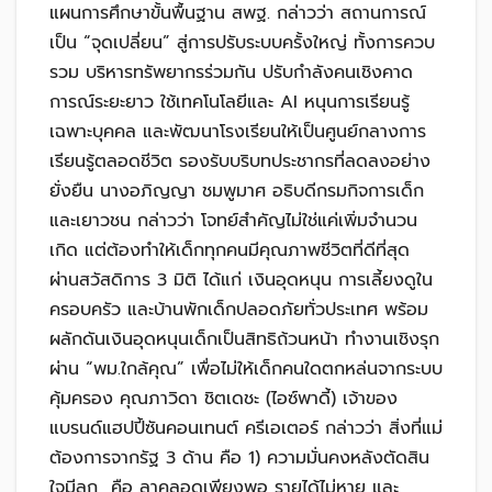
แผนการศึกษาขั้นพื้นฐาน สพฐ. กล่าวว่า สถานการณ์
เป็น “จุดเปลี่ยน” สู่การปรับระบบครั้งใหญ่ ทั้งการควบ
รวม บริหารทรัพยากรร่วมกัน ปรับกำลังคนเชิงคาด
การณ์ระยะยาว ใช้เทคโนโลยีและ AI หนุนการเรียนรู้
เฉพาะบุคคล และพัฒนาโรงเรียนให้เป็นศูนย์กลางการ
เรียนรู้ตลอดชีวิต รองรับบริบทประชากรที่ลดลงอย่าง
ยั่งยืน นางอภิญญา ชมพูมาศ อธิบดีกรมกิจการเด็ก
และเยาวชน กล่าวว่า โจทย์สำคัญไม่ใช่แค่เพิ่มจำนวน
เกิด แต่ต้องทำให้เด็กทุกคนมีคุณภาพชีวิตที่ดีที่สุด
ผ่านสวัสดิการ 3 มิติ ได้แก่ เงินอุดหนุน การเลี้ยงดูใน
ครอบครัว และบ้านพักเด็กปลอดภัยทั่วประเทศ พร้อม
ผลักดันเงินอุดหนุนเด็กเป็นสิทธิถ้วนหน้า ทำงานเชิงรุก
ผ่าน “พม.ใกล้คุณ” เพื่อไม่ให้เด็กคนใดตกหล่นจากระบบ
คุ้มครอง คุณภาวิดา ชิตเดชะ (ไอซ์พาดี้) เจ้าของ
แบรนด์แฮปปี้ซันคอนเทนต์ ครีเอเตอร์ กล่าวว่า สิ่งที่แม่
ต้องการจากรัฐ 3 ด้าน คือ 1) ความมั่นคงหลังตัดสิน
ใจมีลูก คือ ลาคลอดเพียงพอ รายได้ไม่หาย และ