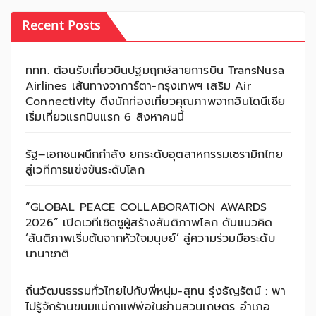
Recent Posts
ททท. ต้อนรับเที่ยวบินปฐมฤกษ์สายการบิน TransNusa
Airlines เส้นทางจาการ์ตา-กรุงเทพฯ เสริม Air
Connectivity ดึงนักท่องเที่ยวคุณภาพจากอินโดนีเซีย
เริ่มเที่ยวแรกบินแรก 6 สิงหาคมนี้
รัฐ–เอกชนผนึกกำลัง ยกระดับอุตสาหกรรมเซรามิกไทย
สู่เวทีการแข่งขันระดับโลก
“GLOBAL PEACE COLLABORATION AWARDS
2026” เปิดเวทีเชิดชูผู้สร้างสันติภาพโลก ดันแนวคิด
‘สันติภาพเริ่มต้นจากหัวใจมนุษย์’ สู่ความร่วมมือระดับ
นานาชาติ
ถิ่นวัฒนธรรมทั่วไทยไปกับพี่หนุ่ม-สุทน รุ่งธัญรัตน์ : พา
ไปรู้จักร้านขนมแม่กาแฟพ่อในย่านสวนเกษตร อำเภอ