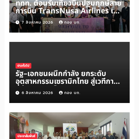
ททท. ต้อนรับเที่ยวบินปฐมฤกษ์สาย
การบิน TransNusa Airlines เส้น
ทางจาการ์ตา-กรุงเทพฯ เสริม Air
7 สิงหาคม 2026
กอง บก.
Connectivity ดึงนักท่องเที่ยว
คุณภาพจากอินโดนีเซีย เริ่มเที่ยว
แรกบินแรก 6 สิงหาคมนี้
ข่าวทั่วไป
รัฐ–เอกชนผนึกกำลัง ยกระดับ
อุตสาหกรรมเซรามิกไทย สู่เวทีการ
แข่งขันระดับโลก
6 สิงหาคม 2026
กอง บก.
ประชาสัมพันธ์