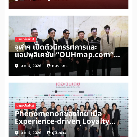
โลก ดันแนวคิด ‘สันติภาพเริ่มต้น
จากหัวใจมนุษย์’ สู่ความร่วมมือระดับ
นานาชาติ
ประชาสัมพันธ์
จุฬาฯ เปิดตัวนิทรรศการและ
แอปพลิเคชัน “OUHmap.com”
ระยะที่ 2 ปักหมุดย่านไชน่าทาวน์–
ส.ค. 4, 2026
กอง บก.
บรรทัดทอง–สามย่าน เชื่อมโยง
มรดกเมืองสามัญด้าน “อาหาร–พื้นที่
ศักดิ์สิทธิ์” สู่เศรษฐกิจสร้างสรรค์
ประชาสัมพันธ์
Phenomenonของไทย เมื่อ
Experience-driven Loyalty
พลิก “ประสบการณ์” สู่แรงขับ
ส.ค. 4, 2026
ผู้สื่อข่าว