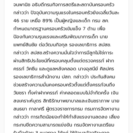
จนพานิช อธิบดีกรมกิจการสตรีและสถาบันครอบครัว
กล่าวว่า ปัจจุบันความรุนแรงในครอบครัวยังเฉลี่ยวันละ
46 ราย เหยื่อ 89% เป็นผู้หญิงและเด็ก กรม สค.
กำหนดมาตรฐานครอบครัวเข้มแข็ง 7 ด้าน เพื่อ
ป้องกันความรุนแรงและเสริมพัฒนาการเด็ก นาย
แพทย์สินชัย ต่อวัฒนกิจกุล รองเลขาธิการ สปสช.
กล่าวว่า สปสช.สร้างความมั่นใจว่าการมีลูกไม่ใช่ภาระ
ผ่านสิทธิประโยชน์ที่ครอบคลุมตั้งแต่ตรวจครรภ์ ฝาก
ครรภ์ วัคซีน และดูแลหลังคลอด นางอุสนีย์ ศิลปศร
รองเลขาธิการสำนักงาน ปสก. กล่าวว่า ประกันสังคม
ช่วยสร้างความมั่นคงครอบครัวตั้งแต่ตั้งครรภ์จนถึง
วัยชรา ทั้งค่าฝากครรภ์ ค่าคลอดแบบไม่จำกัดครั้ง เงิน
สงเคราะห์บุตร สิทธิรักษาพยาบาลและเงินชราภาพ นาย
สนธยา กาลาศรี ผู้ตรวจราชการกรม กรมการจัดหางาน
กล่าวว่า การเกิดน้อยจะทำให้กำลังแรงงานลดลง เสี่ยง
กระทบขีดความสามารถแข่งขัน กรมจัดหางานเตรียม
รับมือด้วย 3 แนวทาง ได้แก่ ใช้ข้อมูลอัจฉริยะคาด