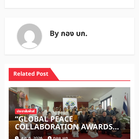
By
กอง บก.
Related Post
ประชาสัมพันธ์
“GLOBAL PEACE
COLLABORATION AWARDS
2026” เปิดเวทีเชิดชูผู้สร้างสันติภาพ
ส.ค. 6, 2026
กอง บก.