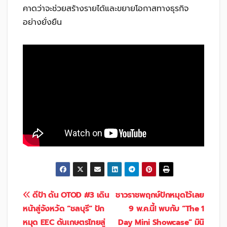
คาดว่าจะช่วยสร้างรายได้และขยายโอกาสทางธุรกิจ
อย่างยั่งยืน
แนะแนว
ดีป้า ดัน OTOD #3 เดิน
ชาวราชพฤกษ์ปักหมุดไว้เลย
หน้าสู่จังหวัด “ชลบุรี” ปัก
9 พ.ค.นี้! พบกับ “The 1
เรื่อง
หมุด EEC ดันเกษตรไทยสู่
Day Mini Showcase” มินิ