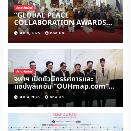
ประชาสัมพันธ์
“GLOBAL PEACE
COLLABORATION AWARDS
2026” เปิดเวทีเชิดชูผู้สร้างสันติภาพ
ส.ค. 6, 2026
กอง บก.
โลก ดันแนวคิด ‘สันติภาพเริ่มต้น
จากหัวใจมนุษย์’ สู่ความร่วมมือระดับ
นานาชาติ
ประชาสัมพันธ์
จุฬาฯ เปิดตัวนิทรรศการและ
แอปพลิเคชัน “OUHmap.com”
ระยะที่ 2 ปักหมุดย่านไชน่าทาวน์–
ส.ค. 4, 2026
กอง บก.
บรรทัดทอง–สามย่าน เชื่อมโยง
มรดกเมืองสามัญด้าน “อาหาร–พื้นที่
ศักดิ์สิทธิ์” สู่เศรษฐกิจสร้างสรรค์