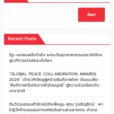
ค้นหา
Recent Posts
รัฐ–เอกชนผนึกกำลัง ยกระดับอุตสาหกรรมเซรามิกไทย
สู่เวทีการแข่งขันระดับโลก
“GLOBAL PEACE COLLABORATION AWARDS
2026” เปิดเวทีเชิดชูผู้สร้างสันติภาพโลก ดันแนวคิด
‘สันติภาพเริ่มต้นจากหัวใจมนุษย์’ สู่ความร่วมมือระดับ
นานาชาติ
ถิ่นวัฒนธรรมทั่วไทยไปกับพี่หนุ่ม-สุทน รุ่งธัญรัตน์ : พา
ไปรู้จักร้านขนมแม่กาแฟพ่อในย่านสวนเกษตร อำเภอ