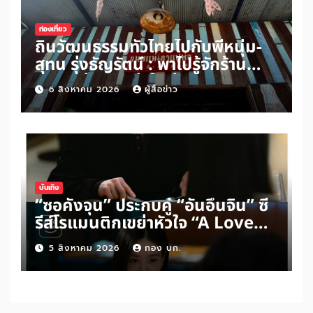
ท่องเที่ยว
ถิ่นวัฒนธรรมทั่วไทยไปกับพี่หนุ่ม-
สุทน รุ่งธัญรัตน์ : พาไปรู้จักร้าน
ขนมแม่กาแฟพ่อในย่านสวนเกษตร
6 สิงหาคม 2026
ผู้สื่อข่าว
อำเภออัมพวา จังหวัดสมุทรสงคราม
บันเทิง
“ซอคังจุน” ประกบคู่ “อันอึนจิน” ซี
รีส์โรแมนติกเขย่าหัวใจ “A Love
Other Than Yours”
5 สิงหาคม 2026
กอง บก.