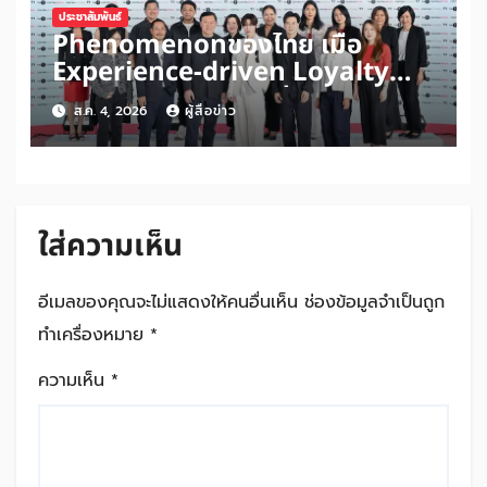
ประชาสัมพันธ์
Phenomenonของไทย เมื่อ
Experience-driven Loyalty
พลิก “ประสบการณ์” สู่แรงขับ
ส.ค. 4, 2026
ผู้สื่อข่าว
เคลื่อนการใช้จ่ายผสาน Ecosystem
ที่แข็งแกร่งของกลุ่มเซ็นทรัล สร้าง
ยอดขายสูงสุดในรอบ 3 ปี
ใส่ความเห็น
อีเมลของคุณจะไม่แสดงให้คนอื่นเห็น
ช่องข้อมูลจำเป็นถูก
ทำเครื่องหมาย
*
ความเห็น
*