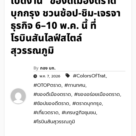
เปิดงาน “ของดีเมืองตราด”
บุกกรุง ชวนช้อป-ชิม-เจรจา
ธุรกิจ 6–10 พ.ค. นี้ ที่
โรบินสันไลฟ์สไตล์
สุวรรณภูมิ
By
กอง บก.
#ColorsOfTrat
,
พ.ค. 7, 2026
#OTOPตราด
,
#กานทศน
,
#ของดีเมืองตราด
,
#ของอร่อยเมืองตราด
,
#ช้อปของดีตราด
,
#ตราดบุกกรุง
,
#เที่ยวตราด
,
#เศรษฐกิจชุมชน
,
#โรบินสันสุวรรณภูมิ