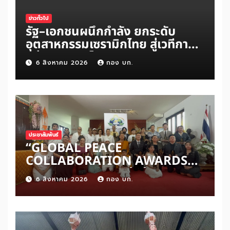
ข่าวทั่วไป
รัฐ–เอกชนผนึกกำลัง ยกระดับ
อุตสาหกรรมเซรามิกไทย สู่เวทีการ
แข่งขันระดับโลก
6 สิงหาคม 2026
กอง บก.
ประชาสัมพันธ์
“GLOBAL PEACE
COLLABORATION AWARDS
2026” เปิดเวทีเชิดชูผู้สร้าง
6 สิงหาคม 2026
กอง บก.
สันติภาพโลก ดันแนวคิด ‘สันติภาพ
เริ่มต้นจากหัวใจมนุษย์’ สู่ความร่วม
มือระดับนานาชาติ