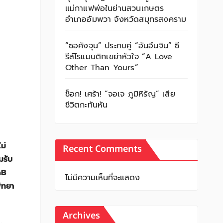
แม่กาแฟพ่อในย่านสวนเกษตร
อำเภออัมพวา จังหวัดสมุทรสงคราม
“ซอคังจุน” ประกบคู่ “อันอึนจิน” ซี
รีส์โรแมนติกเขย่าหัวใจ “A Love
Other Than Yours”
ช็อก! เศร้า! “จอเจ ภูมิหิรัญ” เสีย
ชีวิตกะทันหัน
ม่
Recent Comments
มรับ
nB
ไม่มีความเห็นที่จะแสดง
ัทยา
Archives