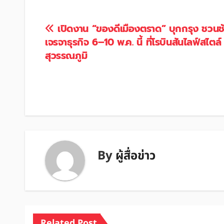
แนะแนว
เปิดงาน “ของดีเมืองตราด” บุกกรุง ชวนช
เจรจาธุรกิจ 6–10 พ.ค. นี้ ที่โรบินสันไลฟ์สไตล์
เรื่อง
สุวรรณภูมิ
By
ผู้สื่อข่าว
Related Post