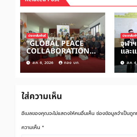
ประชาสัมพันธ์
ประชาสัมพั
“GLOBAL PEACE
จุฬาฯ
COLLABORATION
และแ
AWARDS 2026” เปิด
“OU
ส.ค. 6, 2026
กอง บก.
ส.ค. 4
เวทีเชิดชูผู้สร้าง
ระยะท
สันติภาพโลก ดันแนวคิด
น่าท
‘สันติภาพเริ่มต้นจาก
สามย
หัวใจมนุษย์’ สู่ความร่วม
เมือ
ใส่ความเห็น
มือระดับนานาชาติ
“อาหาร
สู่เศ
อีเมลของคุณจะไม่แสดงให้คนอื่นเห็น
ช่องข้อมูลจำเป็นถู
ความเห็น
*