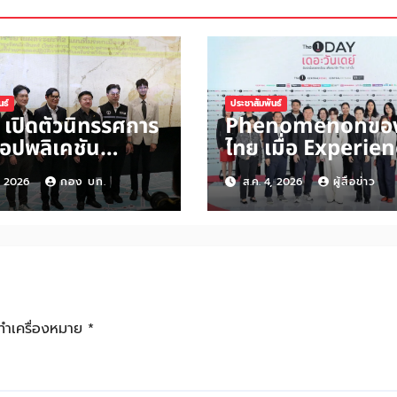
นธ์
ประชาสัมพันธ์
 เปิดตัวนิทรรศการ
Phenomenonขอ
อปพลิเคชัน
ไทย เมื่อ Experien
Hmap.com”
driven Loyalty พ
, 2026
กอง บก.
ส.ค. 4, 2026
ผู้สื่อข่าว
ี่ 2 ปักหมุดย่านไช
“ประสบการณ์” สู่แร
าวน์–บรรทัดทอง–
เคลื่อนการใช้จ่ายผ
่าน เชื่อมโยงมรดก
Ecosystem ที่
งสามัญด้าน
แข็งแกร่งของกลุ่ม
–พื้นที่ศักดิ์สิทธิ์”
เซ็นทรัล สร้างยอด
รษฐกิจสร้างสรรค์
สูงสุดในรอบ 3 ปี
กทำเครื่องหมาย
*