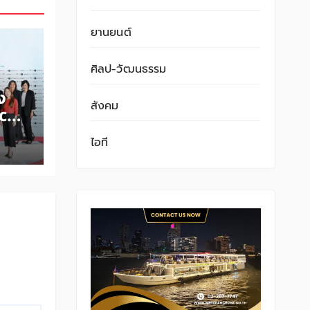
ยานยนต์
ศิลป-วัฒนธรรม
ง
สังคม
ce-
ลิก
ไอที
งขับ
สาน
ขาย