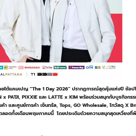
ภายใต้แคมเปญ “The 1 Day 2026” ปรากฏการณ์สุดคุ้มแห่งปี ช้อปไ
IN x PATJI, PIXXIE และ LATTE x KIM พร้อมร่วมสนุกกับบูธกิจกรร
า และศูนย์การค้า เซ็นทรัล, Tops, GO Wholesale, ไทวัสดุ X B
ลอดทั้งเดือนพฤษภาคมนี้ โดยประเดิมด้วยความสนุกสุดเหวี่ยงที่พ