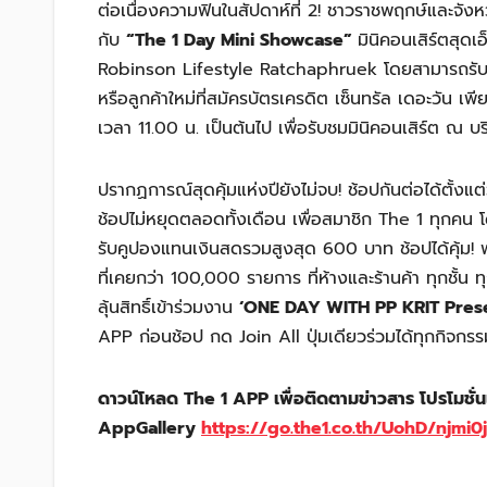
ต่อเนื่องความฟินในสัปดาห์ที่ 2! ชาวราชพฤกษ์และจังหว
กับ
“The 1 Day Mini Showcase”
มินิคอนเสิร์ตสุดเ
Robinson Lifestyle Ratchaphruek โดยสามารถรับสิ
หรือลูกค้าใหม่ที่สมัครบัตรเครดิต เซ็นทรัล เดอะวัน เ
เวลา 11.00 น. เป็นต้นไป เพื่อรับชมมินิคอนเสิร์ต ณ บ
ปรากฏการณ์สุดคุ้มแห่งปียังไม่จบ! ช้อปกันต่อได้ตั้ง
ช้อปไม่หยุดตลอดทั้งเดือน เพื่อสมาชิก The 1 ทุกคน โ
รับคูปองแทนเงินสดรวมสูงสุด 600 บาท ช้อปได้คุ้ม! 
ที่เคยกว่า 100,000 รายการ ที่ห้างและร้านค้า ทุกชั้น
ลุ้นสิทธิ์เข้าร่วมงาน
‘ONE DAY WITH PP KRIT Prese
APP ก่อนช้อป กด Join All ปุ่มเดียวร่วมได้ทุกกิจกรร
ดาวน์โหลด The 1 APP เพื่อติดตามข่าวสาร โปรโมชั่
AppGallery
https://go.the1.co.th/UohD/njmi0