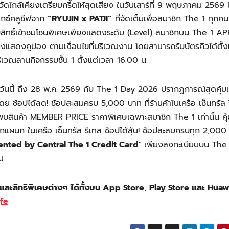
ัดใกล้เคียงเตรียมกรี๊ดให้สุดเสียง ในวันเสาร์ที่ 9 พฤษภาคม 2569 น
อ็กซ์คลูซีฟจาก
“RYUJIN x PATJI”
ที่จัดเต็มเพื่อสมาชิก The 1 ทุกค
ทธิ์เข้าชมโซนพิเศษเพียงแสดงระดับ (Level) สมาชิกบน The 1 AP
พียงแสดงคูปอง ตามเงื่อนไขที่บริเวณงาน โดยสามารถรับบัตรคิวได้ตั้ง
ริเวณลานกิจกรรมชั้น 1 ตั้งแต่เวลา 16.00 น.
แต่วันนี้ ถึง 28 พ.ค. 2569 กับ The 1 Day 2026 ปรากฏการณ์สุดคุ้มแ
ดย ช้อปได้ลด! ช้อปสะสมครบ 5,000 บาท ที่ร้านค้าในเครือ เซ็นทรัล 
พบสินค้า MEMBER PRICE ราคาพิเศษเฉพาะสมาชิก The 1 เท่านั้น คุ้
 ทุกแผนก ในเครือ เซ็นทรัล รีเทล ช้อปได้ลุ้น! ช้อปสะสมครบทุก 2,00
nted by Central The 1 Credit Card’
เพียงลงทะเบียนบน The 
ม
นและสิทธิพิเศษต่างๆ ได้ทั้งบน App Store, Play Store และ Huaw
jfe