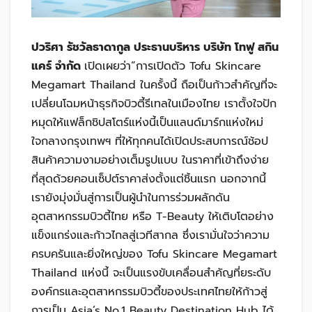
ปวริศา รัชวัลธาดากูล ประธานบริหาร บริษัท โทฟู สกิน
แคร์ จำกัด
เปิดเผยว่า“การเปิดตัว Tofu Skincare
Megamart Thailand ในครั้งนี้ ถือเป็นก้าวสำคัญที่จะ
เปลี่ยนโฉมหน้าธุรกิจบิวตี้รีเทลในเมืองไทย เราตั้งใจปัก
หมุดให้แฟล็กชิปสโตร์แห่งนี้เป็นแลนด์มาร์กแห่งใหม่
ใจกลางกรุงเทพฯ ที่ให้ทุกคนได้เปิดประสบการณ์ช้อป
สินค้าความงามอย่างเต็มรูปแบบ ในราคาที่เข้าถึงง่าย
ที่สุดด้วยคอนเซ็ปต์ราคาส่งตั้งแต่ชิ้นแรก นอกจากนี้
เรายังมุ่งมั่นสู่การเป็นผู้นำในการร่วมผลักดัน
อุตสาหกรรมบิวตี้ไทย หรือ T-Beauty ให้เติบโตอย่าง
แข็งแกร่งและก้าวไกลสู่เวทีสากล ซึ่งเรามั่นใจว่าความ
ครบครันและยิ่งใหญ่ของ Tofu Skincare Megamart
Thailand แห่งนี้ จะเป็นแรงขับเคลื่อนสำคัญที่ยระดับ
องค์กรและอุตสาหกรรมบิวตี้ของประเทศไทยให้ก้าวสู่
การเป็น Asia’s No.1 Beauty Destination Hub ได้