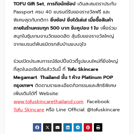
TOFU Gift Set
,
ภารกิจนักช้อป
เดินสะสมตราประทับ
Passport ครบ 40 แบรนด์รับของรางวัลฟรี และ
พิเศษสุดกับกติกา
ยิ่งช้อป ยิ่งได้เล่น! เมื่อซื้อสินค้า
ภายในร้านครบทุก
500 บาท รับคูปอง 1 ใบ
เพื่อร่วม
สนุกในซุ้มเกมงานวัดยอดฮิต ลุ้นรับของรางวัลใหญ่
จากแบรนด์พันธมิตรกลับบ้านแบบจุใจ
ร่วมเปิดประสบการณ์ช้อปปิ้งบิวตี้รูปแบบใหม่ที่ยิ่งใหญ่
ที่สุดในเอเชียได้แล้ววันนี้ ที่
Tofu Skincare
Megamart Thailand ชั้น 1 ห้าง Platinum POP
กรุงเทพฯ
ติดตามรายละเอียดกิจกรรมและสิทธิพิเศษ
เพิ่มเติมได้ที่ Website:
www.tofuskincarethailand.com
Facebook:
Tofu Skincare
หรือ Line Official: @tofuskincare