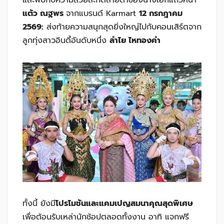
และพบกับความสวยสะกดสายตาของนางเอกแถวหน้า
แต้ว ณฐพร
จากแบรนด์ Karmart
12 กรกฎาคม
2569:
ส่งท้ายความสนุกสุดยิ่งใหญ่ไปกับคอนเสิร์ตจาก
ลูกทุ่งสาวอินดี้อันดับหนึ่ง
ลำไย ไหทองคำ
ทั้งนี้ ยังมี
โปรโมชันและแคมเปญสมนาคุณสุดพิเศษ
เพื่อต้อนรับเหล่านักช้อปตลอดทั้งงาน อาทิ แจกฟรี