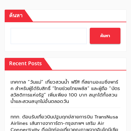
ค้นหา
ค้นหา
Recent Posts
เทศกาล “วันแม่” เที่ยวสวนน้ำ ฟรี!!! ที่สยามอะเมซิ่งพาร์
ค สำหรับผู้ได้รับสิทธิ์ “ไทยช่วยไทยพลัส” และผู้ถือ “บัตร
สวัสดิการแห่งรัฐ” เพิ่มเพียง 100 บาท สนุกได้ทั้งสวน
น้ำและสวนสนุกไม่อั้นตลอดวัน
ททท. ต้อนรับเที่ยวบินปฐมฤกษ์สายการบิน TransNusa
Airlines เส้นทางจาการ์ตา-กรุงเทพฯ เสริม Air
Connectivity ดึงนักท่องเที่ยวคุณภาพจากอินโดนีเซีย