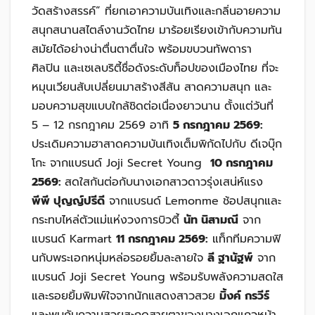
วัดสร้างสรรค์” ที่ยกเอาความบันเทิงและกลิ่นอายความ
สนุกสนานสไตล์งานวัดไทย มาร้อยเรียงเข้ากับความทัน
สมัยได้อย่างน่าตื่นตาตื่นใจ พร้อมขบวนทัพดารา
ศิลปิน และเซเลบริตี้ชื่อดังระดับท็อปของเมืองไทย ที่จะ
หมุนเวียนสับเปลี่ยนมาสร้างสีสัน สาดความสนุก และ
มอบความสุขแบบใกล้ชิดต่อเนื่องยาวนาน ตั้งแต่วันที่
5 – 12 กรกฎาคม 2569 อาทิ
5 กรกฎาคม 2569:
ประเดิมความฮาสาดความบันเทิงเต็มพิกัดไปกับ ดีเจบุ๊ก
โกะ จากแบรนด์ Joji Secret Young
10 กรกฎาคม
2569:
สดใสกันต่อกับนางเอกสาวดาวรุ่งเสน่ห์แรง
พีพี ปุญญ์ปรีดี
จากแบรนด์ Lemonme ช้อปสนุกและ
กระทบไหล่ตัวแม่แห่งวงการบิวตี้
นัท นิสามณี
จาก
แบรนด์ Karmart
11 กรกฎาคม 2569:
แท็กทีมความฟิ
นกับพระเอกหนุ่มหล่อรอยยิ้มละลายใจ
ลี ฐานัฐพ์
จาก
แบรนด์ Joji Secret Young พร้อมรับพลังความสดใส
และรอยยิ้มพิมพ์ใจจากนักแสดงสาวสวย
มิ้งค์ กรวีร์