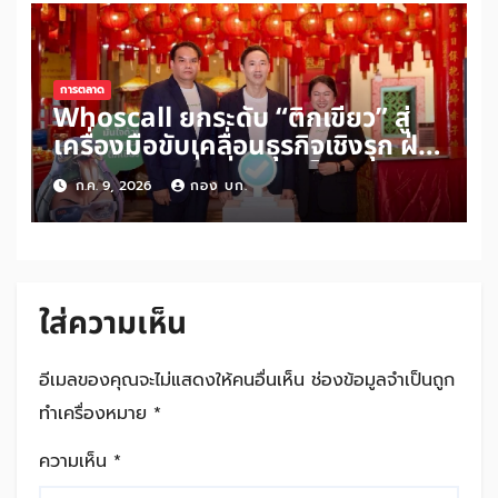
การตลาด
Whoscall ยกระดับ “ติ๊กเขียว” สู่
เครื่องมือขับเคลื่อนธุรกิจเชิงรุก ฝ่า
วิกฤติความเชื่อมั่น ตอบโจทย์ธุรกิจ
ก.ค. 9, 2026
กอง บก.
ยุคที่คนไทยกว่า 40.1% ไม่กล้ารับ
สายจากเบอร์ที่ไม่คุ้นเคย
ใส่ความเห็น
อีเมลของคุณจะไม่แสดงให้คนอื่นเห็น
ช่องข้อมูลจำเป็นถูก
ทำเครื่องหมาย
*
ความเห็น
*