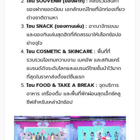
โซน
SOUVENIR (ของฝาก) :
คลังรวมสินค้า
ของฝากยอดนิยม เอกลักษณ์ไทยที่นักท่องเที่ยว
ต่างชาติตามหา
โซน
SNACK (ของทานเล่น) :
อาณาจักรขนม
และของกินเล่นสุดฮิตที่คัดสรรมาให้เลือกช้อปอ
ย่างจุใจ
โซน
COSMETIC & SKINCARE :
พื้นที่ที่
รวบรวมไอเทมความงาม เมคอัพ และสกินแคร์
แบรนด์ดังระดับโลกและแบรนด์ไทยชั้นนำไว้มาก
ที่สุดในราคาส่งตั้งแต่ชิ้นแรก
โซน
FOOD & TAKE A BREAK :
จุดบริการ
อาหาร เครื่องดื่ม และพื้นที่พักผ่อนสุดเอ็กซ์คลู
ซีฟสำหรับเหล่านักช้อป