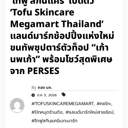
‘โทฟู สกินแคร์’ เปิดตัว
‘Tofu Skincare
Megamart Thailand’
แลนด์มาร์กช้อปปิ้งแห่งใหม่
ขนทัพซุปตาร์ตัวท็อป “เก้า
นพเก้า” พร้อมโชว์สุดพิเศษ
จาก PERSES
By
กอง บก.
ก.ค. 5, 2026
#TOFUSKINCAREMEGAMART
,
#คชโกะ
,
#ปักหมุดร้านดัง
,
#แลนด์มาร์กใหม่สายช้อป
,
#โทฟูสกินแคร์เมกะมาร์ท