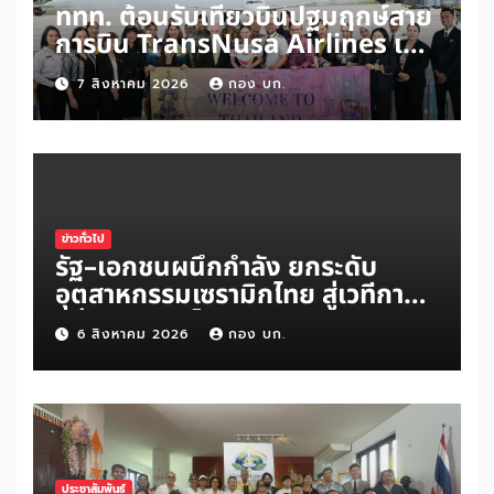
ททท. ต้อนรับเที่ยวบินปฐมฤกษ์สาย
การบิน TransNusa Airlines เส้น
ทางจาการ์ตา-กรุงเทพฯ เสริม Air
7 สิงหาคม 2026
กอง บก.
Connectivity ดึงนักท่องเที่ยว
คุณภาพจากอินโดนีเซีย เริ่มเที่ยว
แรกบินแรก 6 สิงหาคมนี้
ข่าวทั่วไป
รัฐ–เอกชนผนึกกำลัง ยกระดับ
อุตสาหกรรมเซรามิกไทย สู่เวทีการ
แข่งขันระดับโลก
6 สิงหาคม 2026
กอง บก.
ประชาสัมพันธ์