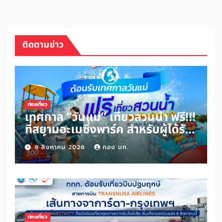
ติดตามข่าว
ท่องเที่ยว
เทศกาล “วันแม่” เที่ยวสวนน้ำ ฟรี!!!
ที่สยามอะเมซิ่งพาร์ค สำหรับผู้ได้รับ
สิทธิ์ “ไทยช่วยไทยพลัส” และผู้ถือ
8 สิงหาคม 2026
กอง บก.
“บัตรสวัสดิการแห่งรัฐ” เพิ่มเพียง
100 บาท สนุกได้ทั้งสวนน้ำและสวน
สนุกไม่อั้นตลอดวัน
ท่องเที่ยว