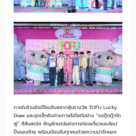
ภายในร้านยังมีโซนจับสลากลุ้นรางวัล TOFU Lucky
Draw และจุดเช็กอินถ่ายภาพไฮไลท์อย่าง “รถตุ๊กตุ๊กโท
ฟู” สีสันสดใส สัญลักษณ์แห่งการท่องเที่ยวและช้อป
ปิ้งของไทย พร้อมต้อนรับทุกคนด้วยความน่ารักของ