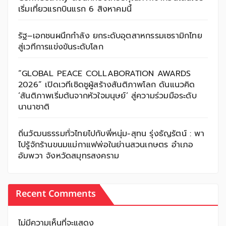
เริ่มเที่ยวแรกบินแรก 6 สิงหาคมนี้
รัฐ–เอกชนผนึกกำลัง ยกระดับอุตสาหกรรมเซรามิกไทย
สู่เวทีการแข่งขันระดับโลก
“GLOBAL PEACE COLLABORATION AWARDS
2026” เปิดเวทีเชิดชูผู้สร้างสันติภาพโลก ดันแนวคิด
‘สันติภาพเริ่มต้นจากหัวใจมนุษย์’ สู่ความร่วมมือระดับ
นานาชาติ
ถิ่นวัฒนธรรมทั่วไทยไปกับพี่หนุ่ม-สุทน รุ่งธัญรัตน์ : พา
ไปรู้จักร้านขนมแม่กาแฟพ่อในย่านสวนเกษตร อำเภอ
อัมพวา จังหวัดสมุทรสงคราม
Recent Comments
ไม่มีความเห็นที่จะแสดง