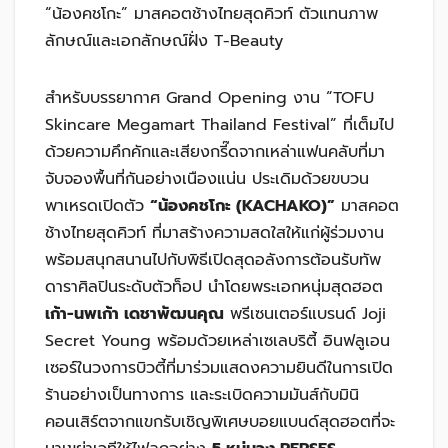
“น้องคชโกะ” มาสคอตช้างไทยสุดคิวท์ ตัวแทนภาพ
ลักษณ์และเอกลักษณ์ฝั่ง T-Beauty
สำหรับบรรยากาศ Grand Opening งาน “TOFU
Skincare Megamart Thailand Festival” ที่เต็มไป
ด้วยความคึกคักและเสียงกรี๊ดจากเหล่าแฟนคลับที่มา
จับจองพื้นที่กันอย่างเนืองแน่น ประเดิมด้วยขบวน
พาเหรดเปิดตัว
“น้องคชโกะ (
KACHAKO)”
มาสคอต
ช้างไทยสุดคิวท์ ที่มาสร้างความสดใสให้แก่ผู้ร่วมงาน
พร้อมสนุกสนานไปกับพิธีเปิดสุดอลังการต้อนรับทัพ
ดาราศิลปินระดับตัวท็อป นำโดยพระเอกหนุ่มสุดฮอต
เก้า-นพเก้า เดชาพัฒนคุณ
พรีเซนเตอร์แบรนด์ Joji
Secret Young พร้อมด้วยเหล่าเซเลบริตี้ อินฟลูเอน
เซอร์ในวงการบิวตี้ที่มาร่วมแสดงความยินดีในการเปิด
ร้านอย่างเป็นทางการ และระเบิดความมันส์กับมินิ
คอนเสิร์ตจากแขกรับเชิญพิเศษบอยแบนด์สุดฮอตที่จะ