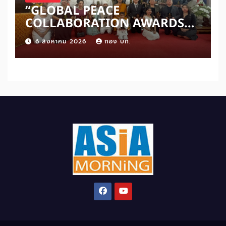
“GLOBAL PEACE
COLLABORATION AWARDS
2026” เปิดเวทีเชิดชูผู้สร้าง
6 สิงหาคม 2026
กอง บก.
สันติภาพโลก ดันแนวคิด ‘สันติภาพ
เริ่มต้นจากหัวใจมนุษย์’ สู่ความร่วม
มือระดับนานาชาติ