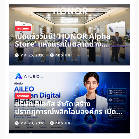
การตลาด
เปิดแล้ววันนี้! ‘HONOR Alpha
Store’ แห่งแรกในตลาดต่าง
ประเทศ ณ เดอะมอลล์ไลฟ์สโตร์
ก.ค. 25, 2026
กอง บก.
บางกะปิ
การตลาด
บริษัท ลีโอกัส จำกัด สร้าง
ปรากฏการณ์พลิกโฉมองค์กร เปิด
ตัว AILEO “Human Digital™”
ก.ค. 23, 2026
กอง บก.
นิยามใหม่ของ AI สำหรับธุรกิจ