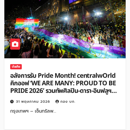
บันเทิง
อลังการรับ Pride Month! centralwOrld
คิกออฟ ‘WE ARE MANY: PROUD TO BE
PRIDE 2026’ รวมทัพศิลปิน-ดารา-อินฟลูฯ
สร้างปรากฏการณ์ Pride Landmark
31 พฤษภาคม 2026
กอง บก.
ใจกลางกรุงเทพฯ
กรุงเทพฯ – เซ็นทรัลพ…