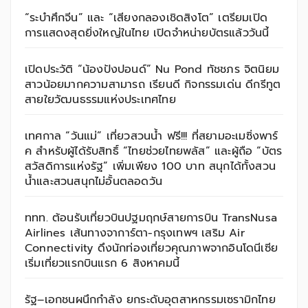
“ระบำศึกจีน” และ “เสียงกลองเชิดสิงโต” เตรียมเปิด
การแสดงสุดยิ่งใหญ่ในไทย เปิดจำหน่ายบัตรแล้ววันนี้
เปิดประวัติ “น้องปังปอนด์” Nu Pond ทัชชภร จิตนิยม
สาวน้อยมากความสามารถ เรียนดี กิจกรรมเด่น ดีกรีทูต
สายใยวัฒนธรรมแห่งประเทศไทย
เทศกาล “วันแม่” เที่ยวสวนน้ำ ฟรี!!! ที่สยามอะเมซิ่งพาร์
ค สำหรับผู้ได้รับสิทธิ์ “ไทยช่วยไทยพลัส” และผู้ถือ “บัตร
สวัสดิการแห่งรัฐ” เพิ่มเพียง 100 บาท สนุกได้ทั้งสวน
น้ำและสวนสนุกไม่อั้นตลอดวัน
ททท. ต้อนรับเที่ยวบินปฐมฤกษ์สายการบิน TransNusa
Airlines เส้นทางจาการ์ตา-กรุงเทพฯ เสริม Air
Connectivity ดึงนักท่องเที่ยวคุณภาพจากอินโดนีเซีย
เริ่มเที่ยวแรกบินแรก 6 สิงหาคมนี้
รัฐ–เอกชนผนึกกำลัง ยกระดับอุตสาหกรรมเซรามิกไทย