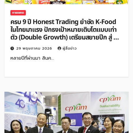
การตลาด
ครบ 9 ปี Honest Trading ย้ำชัด K-Food
ในไทยมาแรง ปักธงเป้าหมายเติบโตแบบเท่า
ตัว (Double Growth) เตรียมสยายปีก สู่ K-
Lifestyle รับ คนรุ่นใหม่ดันตลาดโตเกินคาด
29 พฤษภาคม 2026
ผู้สื่อข่าว
หลายปีที่ผ่านมา สินค…