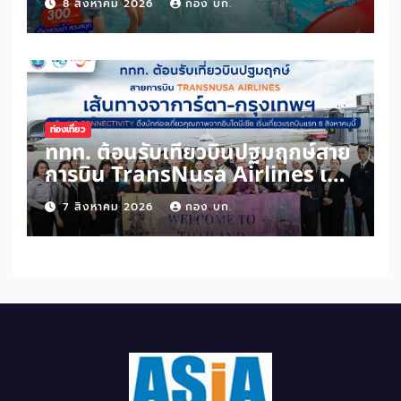
8 สิงหาคม 2026
กอง บก.
“บัตรสวัสดิการแห่งรัฐ” เพิ่มเพียง
100 บาท สนุกได้ทั้งสวนน้ำและสวน
สนุกไม่อั้นตลอดวัน
ท่องเที่ยว
ททท. ต้อนรับเที่ยวบินปฐมฤกษ์สาย
การบิน TransNusa Airlines เส้น
ทางจาการ์ตา-กรุงเทพฯ เสริม Air
7 สิงหาคม 2026
กอง บก.
Connectivity ดึงนักท่องเที่ยว
คุณภาพจากอินโดนีเซีย เริ่มเที่ยว
แรกบินแรก 6 สิงหาคมนี้