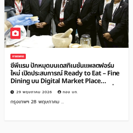
การตลาด
ซีพีแรม ปักหมุดบนเดสทิเนชั่นแพลตฟอร์ม
ใหม่ เปิดประสบการณ์ Ready to Eat – Fine
Dining บน Digital Market Place
“Fudidiworld” โชว์ไลน์อัปอาหาร-เบเกอรี่
29 พฤษภาคม 2026
กอง บก.
คุณภาพระดับพรีเมียม กว่า 100 เมนู ตอบ
กรุงเทพฯ 28 พฤษภาคม …
โจทย์พฤติกรรมผู้บริโภคที่ต้องการความ
สะดวก และรสชาติที่เหนือระดับ ใน THAIFEX –
ANUGA ASIA 2026