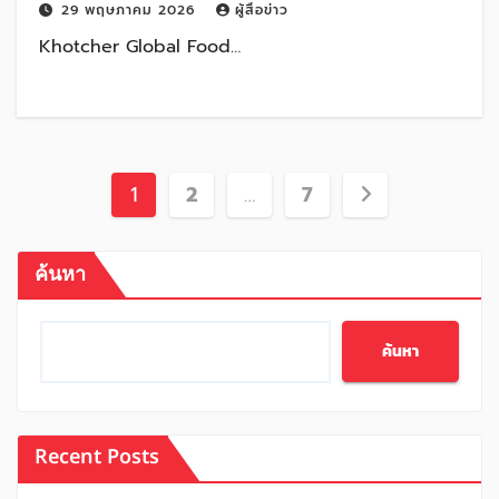
29 พฤษภาคม 2026
ผู้สื่อข่าว
สถานการณ์ “น้ำนมดิบล้นตลาด” ที่เกิดขึ้นต่อ
Khotcher Global Food…
เนื่องในประเทศไทย และส่งผลกระทบต่อ
เกษตรกรผู้เลี้ยงโคนมไทยในหลายพื้นที่
Posts
1
2
…
7
pagination
ค้นหา
ค้นหา
Recent Posts