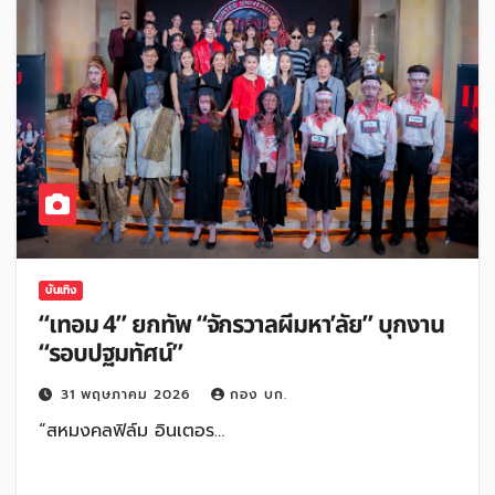
บันเทิง
“เทอม 4” ยกทัพ “จักรวาลผีมหา’ลัย” บุกงาน
“รอบปฐมทัศน์”
31 พฤษภาคม 2026
กอง บก.
“สหมงคลฟิล์ม อินเตอร…