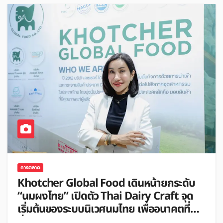
การตลาด
Khotcher Global Food เดินหน้ายกระดับ
“นมผงไทย” เปิดตัว Thai Dairy Craft จุด
เริ่มต้นของระบบนิเวศนมไทย เพื่ออนาคตที่
ยั่งยืนของอุตสาหกรรม Dairy ไทยท่ามกลาง