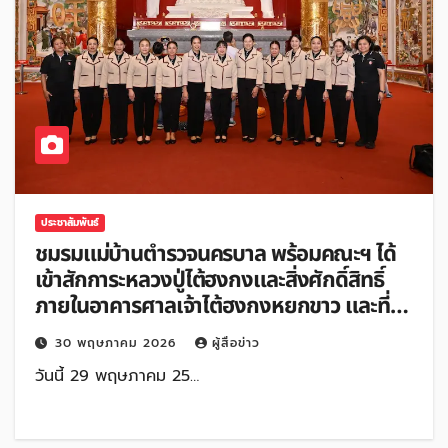
ประชาสัมพันธ์
ชมรมแม่บ้านตำรวจนครบาล พร้อมคณะฯ ได้
เข้าสักการะหลวงปู่ไต้ฮงกงและสิ่งศักดิ์สิทธิ์
ภายในอาคารศาลเจ้าไต้ฮงกงหยกขาว และที่
ศาลเจ้าไต้ฮงกง
30 พฤษภาคม 2026
ผู้สื่อข่าว
วันนี้ 29 พฤษภาคม 25…