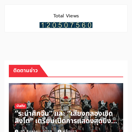
Total Views
ติดตามข่าว
บันเทิง
“ระบำศึกจีน” และ “เสียงกลองเชิด
สิงโต” เตรียมเปิดการแสดงสุดยิ่ง
ใหญ่ในไทย เปิดจำหน่ายบัตรแล้ววัน
10 สิงหาคม 2026
ผู้สื่อข่าว