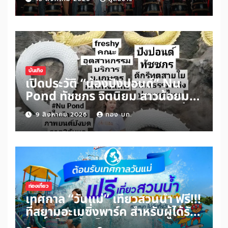
นี้
บันเทิง
เปิดประวัติ “น้องปังปอนด์” Nu
Pond ทัชชภร จิตนิยม สาวน้อยมาก
ความสามารถ เรียนดี กิจกรรมเด่น
9 สิงหาคม 2026
กอง บก.
ดีกรีทูตสายใยวัฒนธรรมแห่ง
ประเทศไทย
ท่องเที่ยว
เทศกาล “วันแม่” เที่ยวสวนน้ำ ฟรี!!!
ที่สยามอะเมซิ่งพาร์ค สำหรับผู้ได้รับ
สิทธิ์ “ไทยช่วยไทยพลัส” และผู้ถือ