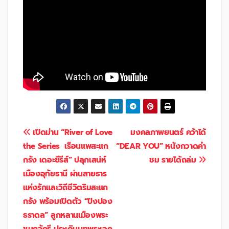
แนะแนว
เปิดม่าน “River of Love
มงคลภาพยนตร์ คว้าได้
the Series เรือนแพสะแก
“DEAR YOU” หนังกวาดคำ
เรื่อง
กรัง เดอะซีรีส์” ปลุกเสน่ห์
ชม รายได้ถล่ม
เมืองอุทัยธานี ผ่านสายธาร
แห่งรักและวิถีชีวิตริมสะแก
กรัง พร้อมเปิดตัว “ปิงปอง
ธราดล” ลูกหลานเมืองพระ
ชนกจักรี ประเดิมบทพระเอก