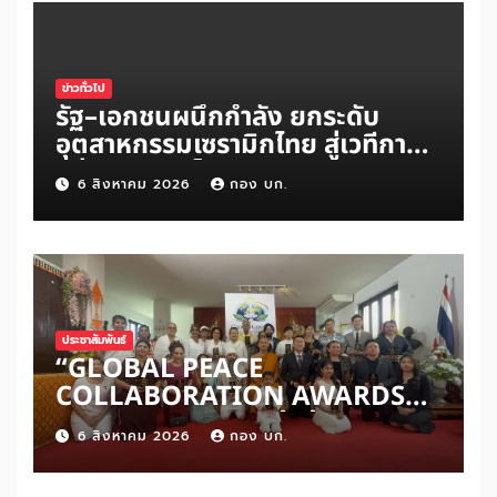
แรกบินแรก 6 สิงหาคมนี้
ข่าวทั่วไป
รัฐ–เอกชนผนึกกำลัง ยกระดับ
อุตสาหกรรมเซรามิกไทย สู่เวทีการ
แข่งขันระดับโลก
6 สิงหาคม 2026
กอง บก.
ประชาสัมพันธ์
“GLOBAL PEACE
COLLABORATION AWARDS
2026” เปิดเวทีเชิดชูผู้สร้าง
6 สิงหาคม 2026
กอง บก.
สันติภาพโลก ดันแนวคิด ‘สันติภาพ
เริ่มต้นจากหัวใจมนุษย์’ สู่ความร่วม