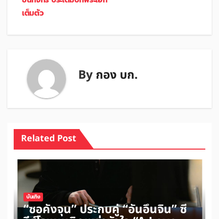
เต็มตัว
By
กอง บก.
Related Post
บันเทิง
“ซอคังจุน” ประกบคู่ “อันอึนจิน” ซี