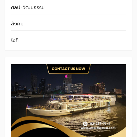
ศิลป-วัฒนธรรม
สังคม
ไอที