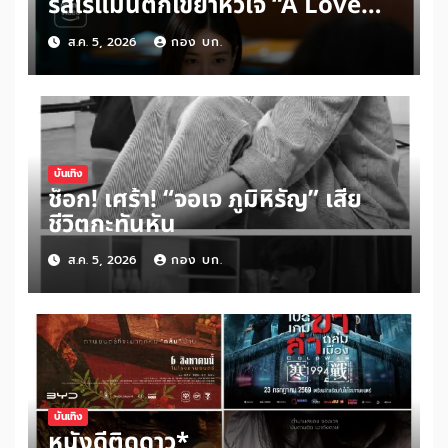
รีส์โรแมนติกเขย่าหัวใจ “A Love
Other Than Yours”
ส.ค. 5, 2026
กอง บก.
บันเทิง
ช็อก! เศร้า! “จอเจ ภูมิหิรัญ” เสีย
ชีวิตกะทันหัน
ส.ค. 5, 2026
กอง บก.
บันเทิง
หนังดีติดดาว*