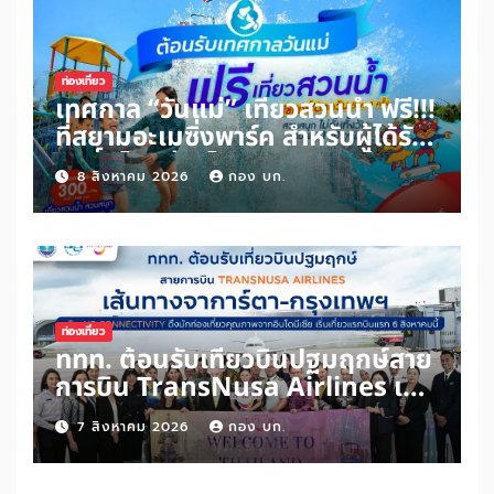
ท่องเที่ยว
เทศกาล “วันแม่” เที่ยวสวนน้ำ ฟรี!!!
ที่สยามอะเมซิ่งพาร์ค สำหรับผู้ได้รับ
สิทธิ์ “ไทยช่วยไทยพลัส” และผู้ถือ
8 สิงหาคม 2026
กอง บก.
“บัตรสวัสดิการแห่งรัฐ” เพิ่มเพียง
100 บาท สนุกได้ทั้งสวนน้ำและสวน
สนุกไม่อั้นตลอดวัน
ท่องเที่ยว
ททท. ต้อนรับเที่ยวบินปฐมฤกษ์สาย
การบิน TransNusa Airlines เส้น
ทางจาการ์ตา-กรุงเทพฯ เสริม Air
7 สิงหาคม 2026
กอง บก.
Connectivity ดึงนักท่องเที่ยว
คุณภาพจากอินโดนีเซีย เริ่มเที่ยว