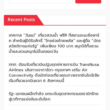
Recent Posts
เทศกาล “วันแม่” เที่ยวสวนน้ำ ฟรี!!! ที่สยามอะเมซิ่งพาร์
ค สำหรับผู้ได้รับสิทธิ์ “ไทยช่วยไทยพลัส” และผู้ถือ “บัตร
สวัสดิการแห่งรัฐ” เพิ่มเพียง 100 บาท สนุกได้ทั้งสวน
น้ำและสวนสนุกไม่อั้นตลอดวัน
ททท. ต้อนรับเที่ยวบินปฐมฤกษ์สายการบิน TransNusa
Airlines เส้นทางจาการ์ตา-กรุงเทพฯ เสริม Air
Connectivity ดึงนักท่องเที่ยวคุณภาพจากอินโดนีเซีย
เริ่มเที่ยวแรกบินแรก 6 สิงหาคมนี้
รัฐ–เอกชนผนึกกำลัง ยกระดับอุตสาหกรรมเซรามิกไทย
สู่เวทีการแข่งขันระดับโลก