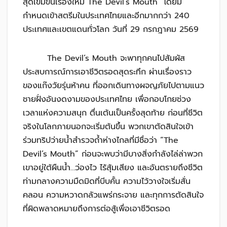
สุดเข้มข้นเรื่องใหม่ The Devil’s Mouth โดยมี
กำหนดเข้าสตรีมในประเทศไทยและอีกมากกว่า 240
ประเทศและเขตแดนทั่วโลก วันที่ 29 กรกฎาคม 2569
The Devil’s Mouth จะพาทุกคนไปสัมผัส
ประสบการณ์การเอาชีวิตรอดสุดระทึก ผ่านเรื่องราว
ของแก๊งวัยรุ่นห้าคน ที่ออกเดินทางผจญภัยไปตามแนว
ชายฝั่งอันงดงามของประเทศไทย เพื่อกอบโกยช่วง
เวลาแห่งความสนุก ตื่นเต้นเป็นครั้งสุดท้าย ก่อนที่ชีวิต
จริงในโลกภายนอกจะเริ่มต้นขึ้น พวกเขาตัดสินใจเข้า
ร่วมทริปว่ายน้ำสำรวจถ้ำห่างไกลที่มีชื่อว่า “The
Devil’s Mouth” ก่อนจะพบว่ามีบางสิ่งกำลังไล่ล่าพวก
เขาอยู่ใต้ผืนน้ำ…ว่องไว ไร้สุ้มเสียง และอันตรายถึงชีวิต
ท่ามกลางความมืดมิดที่บีบคั้น ความไว้วางใจเริ่มสั่น
คลอน ความหวาดกลัวแพร่กระจาย และทุกการตัดสินใจ
ที่ผิดพลาดหมายถึงการต่อสู้เพื่อเอาชีวิตรอด