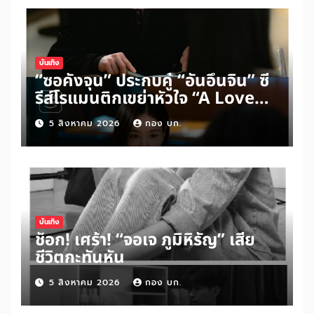
บันเทิง
“ซอคังจุน” ประกบคู่ “อันอึนจิน” ซี
รีส์โรแมนติกเขย่าหัวใจ “A Love
Other Than Yours”
5 สิงหาคม 2026
กอง บก.
บันเทิง
ช็อก! เศร้า! “จอเจ ภูมิหิรัญ” เสีย
ชีวิตกะทันหัน
5 สิงหาคม 2026
กอง บก.