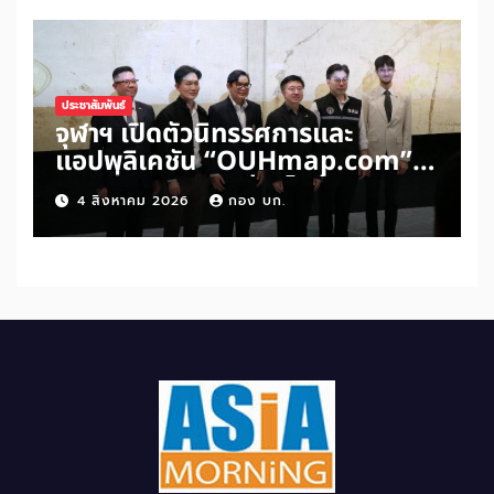
ประชาสัมพันธ์
จุฬาฯ เปิดตัวนิทรรศการและ
แอปพลิเคชัน “OUHmap.com”
ระยะที่ 2 ปักหมุดย่านไชน่าทาวน์–
4 สิงหาคม 2026
กอง บก.
บรรทัดทอง–สามย่าน เชื่อมโยง
มรดกเมืองสามัญด้าน “อาหาร–
พื้นที่ศักดิ์สิทธิ์” สู่เศรษฐกิจ
สร้างสรรค์