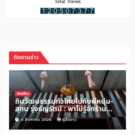
Total Views
ติดตามข่าว
ท่องเที่ยว
ถิ่นวัฒนธรรมทั่วไทยไปกับพี่หนุ่ม-
สุทน รุ่งธัญรัตน์ : พาไปรู้จักร้าน
ขนมแม่กาแฟพ่อในย่านสวนเกษตร
6 สิงหาคม 2026
ผู้สื่อข่าว
อำเภออัมพวา จังหวัดสมุทรสงคราม