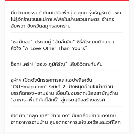
ถิ่นวัฒนธรรมทั่วไทยไปกับพี่หนุ่ม-สุทน รุ่งธัญรัตน์ : พา
ไปรู้จักร้านขนมแม่กาแฟพ่อในย่านสวนเกษตร อำเภอ
อัมพวา จังหวัดสมุทรสงคราม
“ซอคังจุน” ประกบคู่ “อันอึนจิน” ซีรีส์โรแมนติกเขย่า
หัวใจ “A Love Other Than Yours”
ช็อก! เศร้า! “จอเจ ภูมิหิรัญ” เสียชีวิตกะทันหัน
จุฬาฯ เปิดตัวนิทรรศการและแอปพลิเคชัน
“OUHmap.com” ระยะที่ 2 ปักหมุดย่านไชน่าทาวน์–
บรรทัดทอง–สามย่าน เชื่อมโยงมรดกเมืองสามัญด้าน
“อาหาร–พื้นที่ศักดิ์สิทธิ์” สู่เศรษฐกิจสร้างสรรค์
เปิดตัว “คลุก เคล้า ข้าวแกง” ขับเคลื่อนข้าวแกงไทย
จากอาหารจานบ้าน สู่มรดกอาหารแห่งเอเชียและเวทีโลก