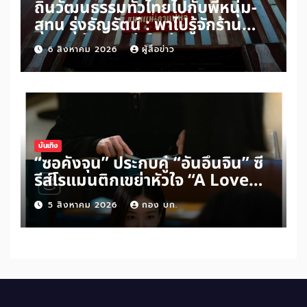
ถิ่นวัฒนธรรมทั่วไทยไปกับพี่หนุ่ม-
สุทน รุ่งธัญรัตน์ : พาไปรู้จักร้าน
ขนมแม่กาแฟพ่อในย่านสวนเกษตร
6 สิงหาคม 2026
ผู้สื่อข่าว
อำเภออัมพวา จังหวัดสมุทรสงคราม
บันเทิง
“ซอคังจุน” ประกบคู่ “อันอึนจิน” ซี
รีส์โรแมนติกเขย่าหัวใจ “A Love
Other Than Yours”
5 สิงหาคม 2026
กอง บก.