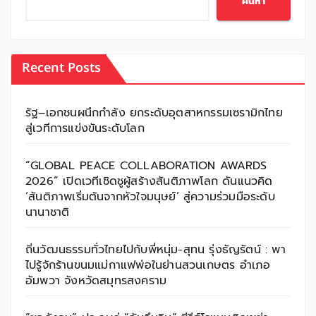
ค้นหา
Recent Posts
รัฐ–เอกชนผนึกกำลัง ยกระดับอุตสาหกรรมเซรามิกไทย
สู่เวทีการแข่งขันระดับโลก
“GLOBAL PEACE COLLABORATION AWARDS
2026” เปิดเวทีเชิดชูผู้สร้างสันติภาพโลก ดันแนวคิด
‘สันติภาพเริ่มต้นจากหัวใจมนุษย์’ สู่ความร่วมมือระดับ
นานาชาติ
ถิ่นวัฒนธรรมทั่วไทยไปกับพี่หนุ่ม-สุทน รุ่งธัญรัตน์ : พา
ไปรู้จักร้านขนมแม่กาแฟพ่อในย่านสวนเกษตร อำเภอ
อัมพวา จังหวัดสมุทรสงคราม