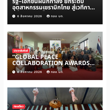
รัฐ–เอกชนผนึกกำลัง ยกระดับ
อุตสาหกรรมเซรามิกไทย สู่เวทีการ
แข่งขันระดับโลก
6 สิงหาคม 2026
กอง บก.
ประชาสัมพันธ์
“GLOBAL PEACE
COLLABORATION AWARDS
2026” เปิดเวทีเชิดชูผู้สร้าง
6 สิงหาคม 2026
กอง บก.
สันติภาพโลก ดันแนวคิด ‘สันติภาพ
เริ่มต้นจากหัวใจมนุษย์’ สู่ความร่วม
มือระดับนานาชาติ
ท่องเที่ยว