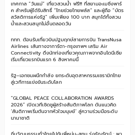
เทศกาล “วันแม่” เที่ยวสวนน้ำ ฟรี!!! ที่สยามอะเมซิ่งพาร์
ค สำหรับผู้ได้รับสิทธิ์ “ไทยช่วยไทยพลัส” และผู้ถือ “บัตร
สวัสดิการแห่งรัฐ” เพิ่มเพียง 100 บาท สนุกได้ทั้งสวน
น้ำและสวนสนุกไม่อั้นตลอดวัน
ททท. ต้อนรับเที่ยวบินปฐมฤกษ์สายการบิน TransNusa
Airlines เส้นทางจาการ์ตา-กรุงเทพฯ เสริม Air
Connectivity ดึงนักท่องเที่ยวคุณภาพจากอินโดนีเซีย
เริ่มเที่ยวแรกบินแรก 6 สิงหาคมนี้
รัฐ–เอกชนผนึกกำลัง ยกระดับอุตสาหกรรมเซรามิกไทย
สู่เวทีการแข่งขันระดับโลก
“GLOBAL PEACE COLLABORATION AWARDS
2026” เปิดเวทีเชิดชูผู้สร้างสันติภาพโลก ดันแนวคิด
‘สันติภาพเริ่มต้นจากหัวใจมนุษย์’ สู่ความร่วมมือระดับ
นานาชาติ
ถิ่นวัฒนธรรมทั่วไทยไปกับพี่หนุ่ม-สุทน รุ่งธัญรัตน์ : พา