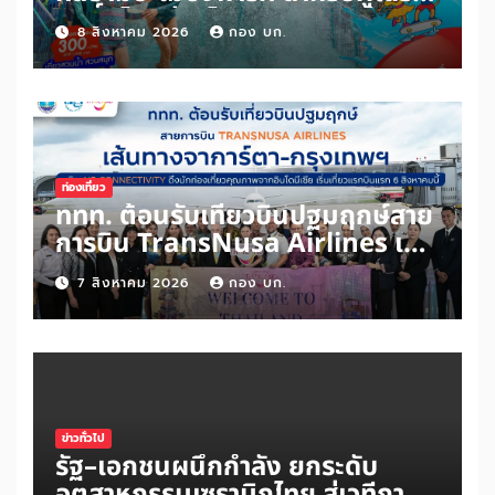
สิทธิ์ “ไทยช่วยไทยพลัส” และผู้ถือ
8 สิงหาคม 2026
กอง บก.
“บัตรสวัสดิการแห่งรัฐ” เพิ่มเพียง
100 บาท สนุกได้ทั้งสวนน้ำและสวน
สนุกไม่อั้นตลอดวัน
ท่องเที่ยว
ททท. ต้อนรับเที่ยวบินปฐมฤกษ์สาย
การบิน TransNusa Airlines เส้น
ทางจาการ์ตา-กรุงเทพฯ เสริม Air
7 สิงหาคม 2026
กอง บก.
Connectivity ดึงนักท่องเที่ยว
คุณภาพจากอินโดนีเซีย เริ่มเที่ยว
แรกบินแรก 6 สิงหาคมนี้
ข่าวทั่วไป
รัฐ–เอกชนผนึกกำลัง ยกระดับ
อุตสาหกรรมเซรามิกไทย สู่เวทีการ