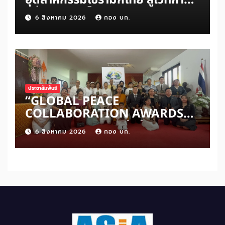
แข่งขันระดับโลก
6 สิงหาคม 2026
กอง บก.
ประชาสัมพันธ์
“GLOBAL PEACE
COLLABORATION AWARDS
2026” เปิดเวทีเชิดชูผู้สร้าง
6 สิงหาคม 2026
กอง บก.
สันติภาพโลก ดันแนวคิด ‘สันติภาพ
เริ่มต้นจากหัวใจมนุษย์’ สู่ความร่วม
มือระดับนานาชาติ