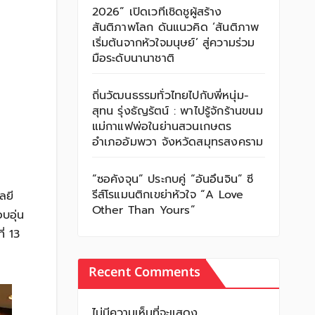
2026” เปิดเวทีเชิดชูผู้สร้าง
สันติภาพโลก ดันแนวคิด ‘สันติภาพ
เริ่มต้นจากหัวใจมนุษย์’ สู่ความร่วม
มือระดับนานาชาติ
ถิ่นวัฒนธรรมทั่วไทยไปกับพี่หนุ่ม-
สุทน รุ่งธัญรัตน์ : พาไปรู้จักร้านขนม
แม่กาแฟพ่อในย่านสวนเกษตร
อำเภออัมพวา จังหวัดสมุทรสงคราม
“ซอคังจุน” ประกบคู่ “อันอึนจิน” ซี
รีส์โรแมนติกเขย่าหัวใจ “A Love
ลยี
Other Than Yours”
บอุ่น
ี่ 13
Recent Comments
ไม่มีความเห็นที่จะแสดง