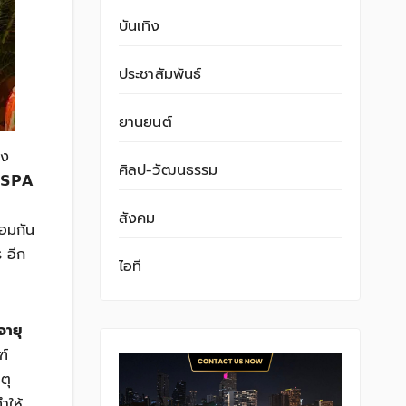
บันเทิง
ประชาสัมพันธ์
ยานยนต์
่ง
ศิลป-วัฒนธรรม
𝗦𝗣𝗔
สังคม
้อมกัน
ร อีก
ไอที
อายุ
ฑ์
ตุ
ำให้