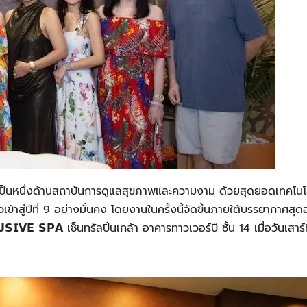
ำความเป็นหนึ่งด้านสถาบันการดูแลสุขภาพและความงาม ด้วยสุดยอดเทคโนโ
้าสู่ปีที่ 9 อย่างมั่นคง โดยงานในครั้งนี้จัดขึ้นภายใต้บรรยากาศสุดอ
𝗜𝗩𝗘 𝗦𝗣𝗔 เซ็นทรัลปิ่นเกล้า อาคารทาวเวอร์บี ชั้น 14 เมื่อวันเสาร์ท