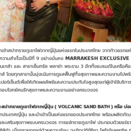
บบผู้นำเข้าสปาทรายภูเขาไฟจากญี่ปุ่นแห่งแรกในประเทศไทย จากก้าวแรกแห
ามสำเร็จเป็นปีที่ 9 อย่างมั่นคง 𝗠𝗔𝗥𝗥𝗔𝗞𝗘𝗦𝗛 𝗘𝗫𝗖𝗟𝗨𝗦𝗜𝗩𝗘 
ิ่นเกล้า และ สาขาเซ็นทรัล พลาซ่า พระราม 3 อีกทั้งแบรนด์ในเครือคือ
ส์ โดยทุกสาขานั้นมุ่งเน้นการดูแลฟื้นฟูทั้งสุขภาพและความงามไปพร
์เซ็นต์เพื่อให้เกิดผลลัพธ์และความประทับใจสูงสุดแก่ผู้เข้าใช้บริกา
ูง ตอบโจทย์คนรักสุขภาพและความงามอย่างครบวงจร
อ
สปาทรายภูเขาไฟจากญี่ปุ่น ( VOLCANIC SAND BATH ) หรือ บ่อ
งจากประเทศญี่ปุ่น และนำเข้าเป็นแห่งแรกของประเทศไทย พร้อมผลิตภัณ
 และเสริมสุขภาพแบบครบวงจร การแช่ทรายภูเขาไฟ ประกอบด้วยแร่ธา
ิลิก้า เมื่อทรายถูกแช่ด้วยความร้อน จะเกิดปฏิกิริยา ไพโรอิเลคทริค ท