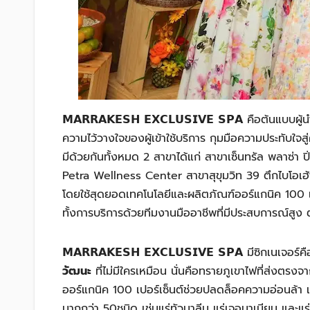
𝗠𝗔𝗥𝗥𝗔𝗞𝗘𝗦𝗛 𝗘𝗫𝗖𝗟𝗨𝗦𝗜𝗩𝗘 𝗦𝗣𝗔 คือต้นแ
ความไว้วางใจของผู้เข้าใช้บริการ กุมมือความประทับใจสู่คว
มีด้วยกันทั้งหมด 2 สาขาได้แก่ สาขาเซ็นทรัล พลาซ่า ป
Petra Wellness Center สาขาสุขุมวิท 39 ตึกไบโอเฮ้า
โดยใช้สุดยอดเทคโนโลยีและผลิตภัณฑ์ออร์แกนิค 100 เปอร
ทั้งการบริการด้วยทีมงานมืออาชีพที่มีประสบการณ์ส
𝗠𝗔𝗥𝗥𝗔𝗞𝗘𝗦𝗛 𝗘𝗫𝗖𝗟𝗨𝗦𝗜𝗩𝗘 𝗦𝗣𝗔 มีซิกเนเจอร์คื
วัฒนะ
ที่ไม่มีใครเหมือน นั่นคือทรายภูเขาไฟที่ส่งตร
ออร์แกนิค 100 เปอร์เซ็นต์ช่วยปลดล็อคความอ่อนล้า
มากกว่า 50ชนิด เช่นแร่ทัวมาลีน แร่เจอมาเนียม และแร่ซ