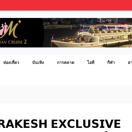
ท่องเที่ยว
บันเทิง
การตลาด
ไอที
กีฬา
ย
𝗔𝗞𝗘𝗦𝗛 𝗘𝗫𝗖𝗟𝗨𝗦𝗜𝗩𝗘