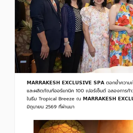
𝗠𝗔𝗥𝗥𝗔𝗞𝗘𝗦𝗛 𝗘𝗫𝗖𝗟𝗨𝗦𝗜𝗩𝗘 𝗦𝗣𝗔 ตอกย้
และผลิตภัณฑ์ออร์แกนิค 100 เปอร์เซ็นต์ ฉลองการก้าวเข
ในธีม Tropical Breeze ณ 𝗠𝗔𝗥𝗥𝗔𝗞𝗘𝗦𝗛 𝗘𝗫𝗖𝗟𝗨𝗦
มิถุนายน 2569 ที่ผ่านมา