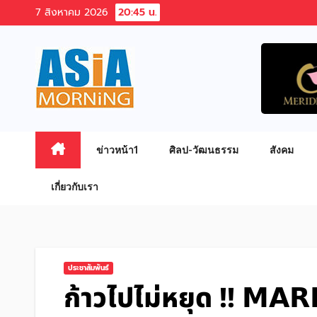
Skip
7 สิงหาคม 2026
20:45 น.
to
content
ข่าวหน้า1
ศิลป-วัฒนธรรม
สังคม
เกี่ยวกับเรา
ประชาสัมพันธ์
ก้าวไปไม่หยุด !! 𝗠𝗔𝗥𝗥