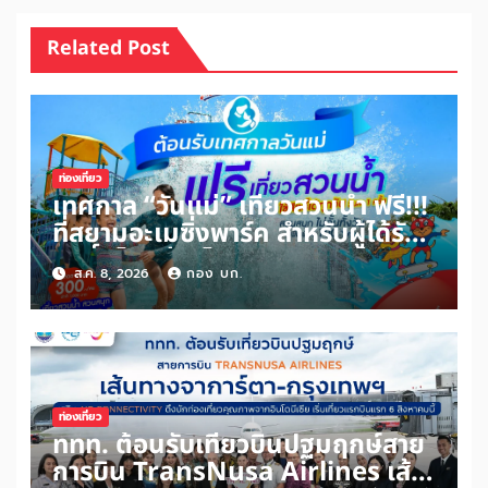
Related Post
ท่องเที่ยว
เทศกาล “วันแม่” เที่ยวสวนน้ำ ฟรี!!!
ที่สยามอะเมซิ่งพาร์ค สำหรับผู้ได้รับ
สิทธิ์ “ไทยช่วยไทยพลัส” และผู้ถือ
ส.ค. 8, 2026
กอง บก.
“บัตรสวัสดิการแห่งรัฐ” เพิ่มเพียง
100 บาท สนุกได้ทั้งสวนน้ำและสวน
สนุกไม่อั้นตลอดวัน
ท่องเที่ยว
ททท. ต้อนรับเที่ยวบินปฐมฤกษ์สาย
การบิน TransNusa Airlines เส้น