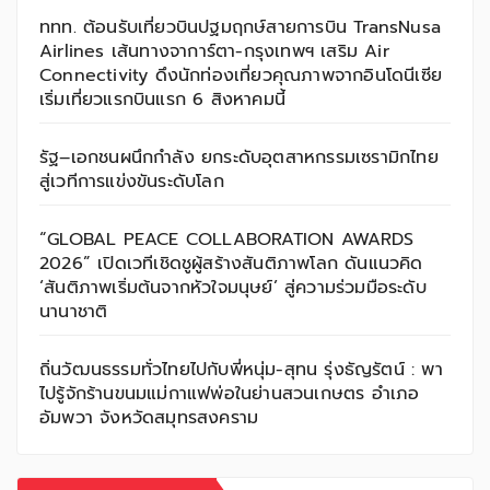
ททท. ต้อนรับเที่ยวบินปฐมฤกษ์สายการบิน TransNusa
Airlines เส้นทางจาการ์ตา-กรุงเทพฯ เสริม Air
Connectivity ดึงนักท่องเที่ยวคุณภาพจากอินโดนีเซีย
เริ่มเที่ยวแรกบินแรก 6 สิงหาคมนี้
รัฐ–เอกชนผนึกกำลัง ยกระดับอุตสาหกรรมเซรามิกไทย
สู่เวทีการแข่งขันระดับโลก
“GLOBAL PEACE COLLABORATION AWARDS
2026” เปิดเวทีเชิดชูผู้สร้างสันติภาพโลก ดันแนวคิด
‘สันติภาพเริ่มต้นจากหัวใจมนุษย์’ สู่ความร่วมมือระดับ
นานาชาติ
ถิ่นวัฒนธรรมทั่วไทยไปกับพี่หนุ่ม-สุทน รุ่งธัญรัตน์ : พา
ไปรู้จักร้านขนมแม่กาแฟพ่อในย่านสวนเกษตร อำเภอ
อัมพวา จังหวัดสมุทรสงคราม