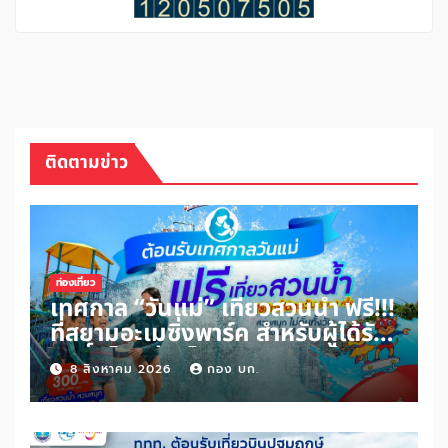
ติดตามข่าว
ท่องเที่ยว
เทศกาล “วันแม่” เที่ยวสวนน้ำ ฟรี!!!
ที่สยามอะเมซิ่งพาร์ค สำหรับผู้ได้รับ
สิทธิ์ “ไทยช่วยไทยพลัส” และผู้ถือ
8 สิงหาคม 2026
กอง บก.
“บัตรสวัสดิการแห่งรัฐ” เพิ่มเพียง
100 บาท สนุกได้ทั้งสวนน้ำและสวน
สนุกไม่อั้นตลอดวัน