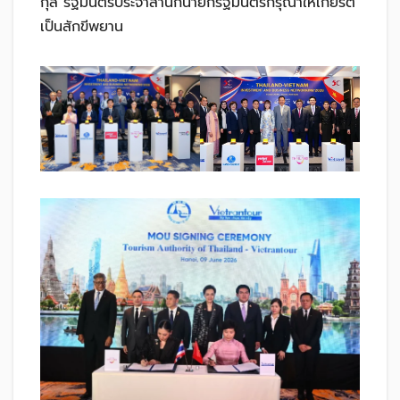
กุล รัฐมนตรีประจำสำนักนายกรัฐมนตรีกรุณาให้เกียรติ
เป็นสักขีพยาน