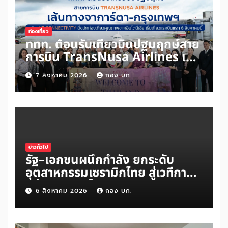
ท่องเที่ยว
ททท. ต้อนรับเที่ยวบินปฐมฤกษ์สาย
การบิน TransNusa Airlines เส้น
ทางจาการ์ตา-กรุงเทพฯ เสริม Air
7 สิงหาคม 2026
กอง บก.
Connectivity ดึงนักท่องเที่ยว
คุณภาพจากอินโดนีเซีย เริ่มเที่ยว
แรกบินแรก 6 สิงหาคมนี้
ข่าวทั่วไป
รัฐ–เอกชนผนึกกำลัง ยกระดับ
อุตสาหกรรมเซรามิกไทย สู่เวทีการ
แข่งขันระดับโลก
6 สิงหาคม 2026
กอง บก.