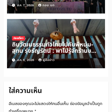
ทางจาการ์ตา-กรุงเทพฯ เสริม Air
ส.ค. 7, 2026
กอง บก.
Connectivity ดึงนักท่องเที่ยว
คุณภาพจากอินโดนีเซีย เริ่มเที่ยว
แรกบินแรก 6 สิงหาคมนี้
ท่องเที่ยว
ถิ่นวัฒนธรรมทั่วไทยไปกับพี่หนุ่ม-
สุทน รุ่งธัญรัตน์ : พาไปรู้จักร้านขนม
แม่กาแฟพ่อในย่านสวนเกษตร
ส.ค. 6, 2026
ผู้สื่อข่าว
อำเภออัมพวา จังหวัดสมุทรสงคราม
ใส่ความเห็น
อีเมลของคุณจะไม่แสดงให้คนอื่นเห็น
ช่องข้อมูลจำเป็นถูก
ทำเครื่องหมาย
*