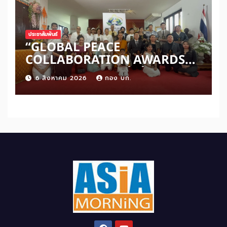
ประชาสัมพันธ์
“GLOBAL PEACE
COLLABORATION AWARDS
2026” เปิดเวทีเชิดชูผู้สร้าง
6 สิงหาคม 2026
กอง บก.
สันติภาพโลก ดันแนวคิด ‘สันติภาพ
เริ่มต้นจากหัวใจมนุษย์’ สู่ความร่วม
มือระดับนานาชาติ