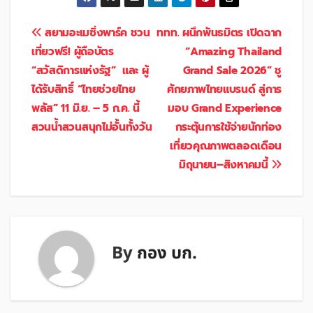
แนะแนว
สยามอะเมซิ่งพาร์ค ชวน
ททท. ผนึกพันธมิตร เปิดฉาก
เที่ยวฟรี! ผู้ถือบัตร
“Amazing Thailand
เรื่อง
“สวัสดิการแห่งรัฐ” และ ผู้
Grand Sale 2026” ชู
ได้รับสิทธิ์ “ไทยช่วยไทย
ศักยภาพไทยแบรนด์ สู่การ
พลัส” 11 มิ.ย. – 5 ก.ค. นี้
มอบ Grand Experience
สวนน้ำสวนสนุกไม่อั้นทั้งวัน
กระตุ้นการใช้จ่ายนักท่อง
เที่ยวคุณภาพตลอดเดือน
มิถุนายน–สิงหาคมนี้
By
กอง บก.