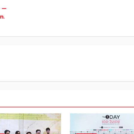
n —
n.