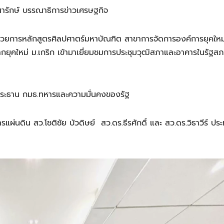
ณารักษ์ บรรณาธิการข่าวเศรษฐกิจ
ำนวยการหลักสูตรศิลปศาตร์มหาบัณฑิต สาขาการจัดการองค์การยุคใหม
ลกยุคใหม่ ม.เกริก เข้ามาเยี่ยมชมการประชุมวุฒิสภาและอาคารในรัฐสภ
 ประธาน กมธ.ทหารและความมั่นคงของรัฐ
่นดิน สว.โชติชัย บัวดิษย์ สว.ดร.ธีรศักดิ์ และ สว.ดร.วิธาวีร์ ประ