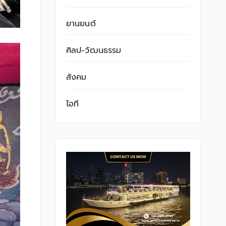
ยานยนต์
ศิลป-วัฒนธรรม
สังคม
ไอที