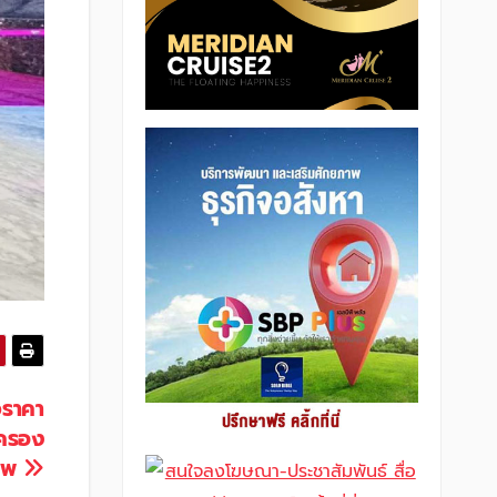
วราคา
าครอง
ีพ