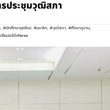
ารประชุมวุฒิสภา
ง
,
#นักศึกษายุคใหม่
,
#มเกริก
,
#วุฒิสภา
,
#ศึกษาดูงาน
,
เซียมอร์นิ่งNews