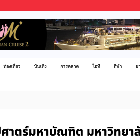
ท่องเที่ยว
บันเทิง
การตลาด
ไอที
กีฬา
ย
ปศาตร์มหาบัณฑิต มหาวิทยาล