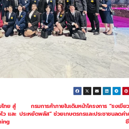
ทย สู่
กรมการค้าภายในเดินหน้าโครงการ “ธงเขีย
ัวไว และ
ประหยัดพลัส” ช่วยเกษตรกรและประชาชนลดค่
ming
ช