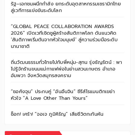
รัฐ–เอกชนผนึกกำลัง ยกระดับอุตสาหกรรมเซรามิกไทย
สู่เวทีการแข่งขันระดับโลก
“GLOBAL PEACE COLLABORATION AWARDS
2026” เปิดเวทีเชิดชูผู้สร้างสันติภาพโลก ดันแนวคิด
‘สันติภาพเริ่มต้นจากหัวใจมนุษย์’ สู่ความร่วมมือระดับ
นานาชาติ
ถิ่นวัฒนธรรมทั่วไทยไปกับพี่หนุ่ม-สุทน รุ่งธัญรัตน์ : พา
ไปรู้จักร้านขนมแม่กาแฟพ่อในย่านสวนเกษตร อำเภอ
อัมพวา จังหวัดสมุทรสงคราม
“ซอคังจุน” ประกบคู่ “อันอึนจิน” ซีรีส์โรแมนติกเขย่า
หัวใจ “A Love Other Than Yours”
ช็อก! เศร้า! “จอเจ ภูมิหิรัญ” เสียชีวิตกะทันหัน