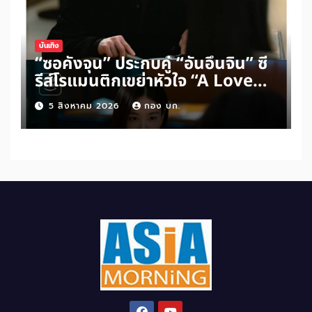
บันเทิง
“ซอคังจุน” ประกบคู่ “อันอึนจิน” ซี
รีส์โรแมนติกเขย่าหัวใจ “A Love
Other Than Yours”
5 สิงหาคม 2026
กอง บก.