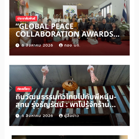
ประชาสัมพันธ์
“GLOBAL PEACE
COLLABORATION AWARDS
2026” เปิดเวทีเชิดชูผู้สร้าง
6 สิงหาคม 2026
กอง บก.
สันติภาพโลก ดันแนวคิด ‘สันติภาพ
เริ่มต้นจากหัวใจมนุษย์’ สู่ความร่วม
มือระดับนานาชาติ
ท่องเที่ยว
ถิ่นวัฒนธรรมทั่วไทยไปกับพี่หนุ่ม-
สุทน รุ่งธัญรัตน์ : พาไปรู้จักร้าน
ขนมแม่กาแฟพ่อในย่านสวนเกษตร
6 สิงหาคม 2026
ผู้สื่อข่าว
อำเภออัมพวา จังหวัดสมุทรสงคราม