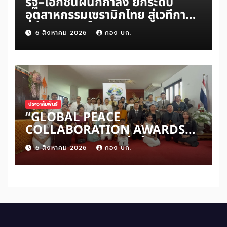
รัฐ–เอกชนผนึกกำลัง ยกระดับ
อุตสาหกรรมเซรามิกไทย สู่เวทีการ
แข่งขันระดับโลก
6 สิงหาคม 2026
กอง บก.
ประชาสัมพันธ์
“GLOBAL PEACE
COLLABORATION AWARDS
2026” เปิดเวทีเชิดชูผู้สร้าง
6 สิงหาคม 2026
กอง บก.
สันติภาพโลก ดันแนวคิด ‘สันติภาพ
เริ่มต้นจากหัวใจมนุษย์’ สู่ความร่วม
มือระดับนานาชาติ