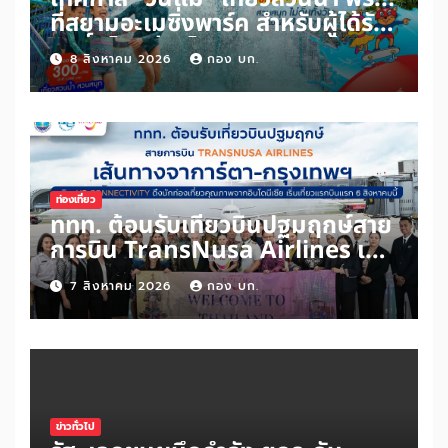
ที่สยามอะเมซิ่งพาร์ค สำหรับผู้ได้รับ
สิทธิ์ “ไทยช่วยไทยพลัส” และผู้ถือ
8 สิงหาคม 2026
กอง บก.
“บัตรสวัสดิการแห่งรัฐ” เพิ่มเพียง
100 บาท สนุกได้ทั้งสวนน้ำและสวน
สนุกไม่อั้นตลอดวัน
ท่องเที่ยว
ททท. ต้อนรับเที่ยวบินปฐมฤกษ์สาย
การบิน TransNusa Airlines เส้น
ทางจาการ์ตา-กรุงเทพฯ เสริม Air
7 สิงหาคม 2026
กอง บก.
Connectivity ดึงนักท่องเที่ยว
คุณภาพจากอินโดนีเซีย เริ่มเที่ยว
แรกบินแรก 6 สิงหาคมนี้
ข่าวทั่วไป