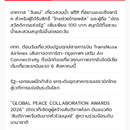
เทศกาล “วันแม่” เที่ยวสวนน้ำ ฟรี!!! ที่สยามอะเมซิ่งพาร์
ค สำหรับผู้ได้รับสิทธิ์ “ไทยช่วยไทยพลัส” และผู้ถือ “บัตร
สวัสดิการแห่งรัฐ” เพิ่มเพียง 100 บาท สนุกได้ทั้งสวน
น้ำและสวนสนุกไม่อั้นตลอดวัน
ททท. ต้อนรับเที่ยวบินปฐมฤกษ์สายการบิน TransNusa
Airlines เส้นทางจาการ์ตา-กรุงเทพฯ เสริม Air
Connectivity ดึงนักท่องเที่ยวคุณภาพจากอินโดนีเซีย
เริ่มเที่ยวแรกบินแรก 6 สิงหาคมนี้
รัฐ–เอกชนผนึกกำลัง ยกระดับอุตสาหกรรมเซรามิกไทย
สู่เวทีการแข่งขันระดับโลก
“GLOBAL PEACE COLLABORATION AWARDS
2026” เปิดเวทีเชิดชูผู้สร้างสันติภาพโลก ดันแนวคิด
‘สันติภาพเริ่มต้นจากหัวใจมนุษย์’ สู่ความร่วมมือระดับ
นานาชาติ