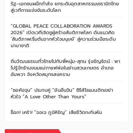
รัฐ–เอกชนผนึกกำลัง ยกระดับอุตสาหกรรมเซรามิกไทย
สู่เวทีการแข่งขันระดับโลก
“GLOBAL PEACE COLLABORATION AWARDS
2026” เปิดเวทีเชิดชูผู้สร้างสันติภาพโลก ดันแนวคิด
‘สันติภาพเริ่มต้นจากหัวใจมนุษย์’ สู่ความร่วมมือระดับ
นานาชาติ
ถิ่นวัฒนธรรมทั่วไทยไปกับพี่หนุ่ม-สุทน รุ่งธัญรัตน์ : พา
ไปรู้จักร้านขนมแม่กาแฟพ่อในย่านสวนเกษตร อำเภอ
อัมพวา จังหวัดสมุทรสงคราม
“ซอคังจุน” ประกบคู่ “อันอึนจิน” ซีรีส์โรแมนติกเขย่า
หัวใจ “A Love Other Than Yours”
ช็อก! เศร้า! “จอเจ ภูมิหิรัญ” เสียชีวิตกะทันหัน