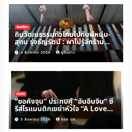
มือระดับนานาชาติ
ท่องเที่ยว
ถิ่นวัฒนธรรมทั่วไทยไปกับพี่หนุ่ม-
สุทน รุ่งธัญรัตน์ : พาไปรู้จักร้าน
ขนมแม่กาแฟพ่อในย่านสวนเกษตร
6 สิงหาคม 2026
ผู้สื่อข่าว
อำเภออัมพวา จังหวัดสมุทรสงคราม
บันเทิง
“ซอคังจุน” ประกบคู่ “อันอึนจิน” ซี
รีส์โรแมนติกเขย่าหัวใจ “A Love
Other Than Yours”
5 สิงหาคม 2026
กอง บก.