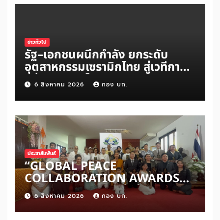
ข่าวทั่วไป
รัฐ–เอกชนผนึกกำลัง ยกระดับ
อุตสาหกรรมเซรามิกไทย สู่เวทีการ
แข่งขันระดับโลก
6 สิงหาคม 2026
กอง บก.
ประชาสัมพันธ์
“GLOBAL PEACE
COLLABORATION AWARDS
2026” เปิดเวทีเชิดชูผู้สร้าง
6 สิงหาคม 2026
กอง บก.
สันติภาพโลก ดันแนวคิด ‘สันติภาพ
เริ่มต้นจากหัวใจมนุษย์’ สู่ความร่วม