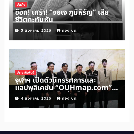
บันเทิง
ช็อก! เศร้า! “จอเจ ภูมิหิรัญ” เสีย
ชีวิตกะทันหัน
5 สิงหาคม 2026
กอง บก.
ประชาสัมพันธ์
จุฬาฯ เปิดตัวนิทรรศการและ
แอปพลิเคชัน “OUHmap.com”
ระยะที่ 2 ปักหมุดย่านไชน่าทาวน์–
4 สิงหาคม 2026
กอง บก.
บรรทัดทอง–สามย่าน เชื่อมโยง
มรดกเมืองสามัญด้าน “อาหาร–
พื้นที่ศักดิ์สิทธิ์” สู่เศรษฐกิจ
สร้างสรรค์