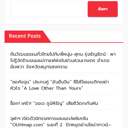
ค้นหา
Recent Posts
ถิ่นวัฒนธรรมทั่วไทยไปกับพี่หนุ่ม-สุทน รุ่งธัญรัตน์ : พา
ไปรู้จักร้านขนมแม่กาแฟพ่อในย่านสวนเกษตร อำเภอ
อัมพวา จังหวัดสมุทรสงคราม
“ซอคังจุน” ประกบคู่ “อันอึนจิน” ซีรีส์โรแมนติกเขย่า
หัวใจ “A Love Other Than Yours”
ช็อก! เศร้า! “จอเจ ภูมิหิรัญ” เสียชีวิตกะทันหัน
จุฬาฯ เปิดตัวนิทรรศการและแอปพลิเคชัน
“OUHmap.com” ระยะที่ 2 ปักหมุดย่านไชน่าทาวน์–