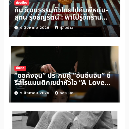
ท่องเที่ยว
ถิ่นวัฒนธรรมทั่วไทยไปกับพี่หนุ่ม-
สุทน รุ่งธัญรัตน์ : พาไปรู้จักร้าน
ขนมแม่กาแฟพ่อในย่านสวนเกษตร
6 สิงหาคม 2026
ผู้สื่อข่าว
อำเภออัมพวา จังหวัดสมุทรสงคราม
บันเทิง
“ซอคังจุน” ประกบคู่ “อันอึนจิน” ซี
รีส์โรแมนติกเขย่าหัวใจ “A Love
Other Than Yours”
5 สิงหาคม 2026
กอง บก.