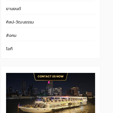
ยานยนต์
ศิลป-วัฒนธรรม
สังคม
ไอที