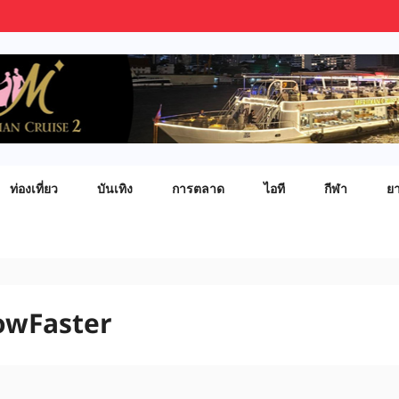
ท่องเที่ยว
บันเทิง
การตลาด
ไอที
กีฬา
ย
owFaster