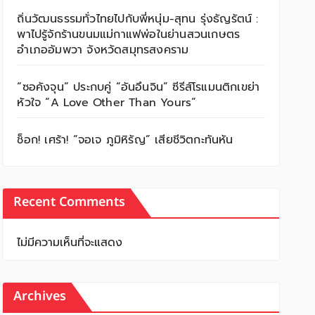
ถิ่นวัฒนธรรมทั่วไทยไปกับพี่หนุ่ม-สุทน รุ่งธัญรัตน์ :
พาไปรู้จักร้านขนมแม่กาแฟพ่อในย่านสวนเกษตร
อำเภออัมพวา จังหวัดสมุทรสงคราม
“ซอคังจุน” ประกบคู่ “อันอึนจิน” ซีรีส์โรแมนติกเขย่า
หัวใจ “A Love Other Than Yours”
ช็อก! เศร้า! “จอเจ ภูมิหิรัญ” เสียชีวิตกะทันหัน
Recent Comments
ไม่มีความเห็นที่จะแสดง
Archives