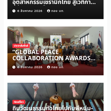
อุตสาหกรรมเซรามิกไทย สู่เวทีการ
แข่งขันระดับโลก
6 สิงหาคม 2026
กอง บก.
ประชาสัมพันธ์
“GLOBAL PEACE
COLLABORATION AWARDS
2026” เปิดเวทีเชิดชูผู้สร้าง
6 สิงหาคม 2026
กอง บก.
สันติภาพโลก ดันแนวคิด ‘สันติภาพ
เริ่มต้นจากหัวใจมนุษย์’ สู่ความร่วม
มือระดับนานาชาติ
ท่องเที่ยว
ถิ่นวัฒนธรรมทั่วไทยไปกับพี่หนุ่ม-