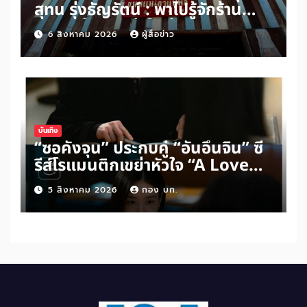
สุทน รุ่งธัญรัตน์ : พาไปรู้จักร้าน
ขนมแม่กาแฟพ่อในย่านสวนเกษตร
6 สิงหาคม 2026
ผู้สื่อข่าว
อำเภออัมพวา จังหวัดสมุทรสงคราม
บันเทิง
“ซอคังจุน” ประกบคู่ “อันอึนจิน” ซี
รีส์โรแมนติกเขย่าหัวใจ “A Love
Other Than Yours”
5 สิงหาคม 2026
กอง บก.