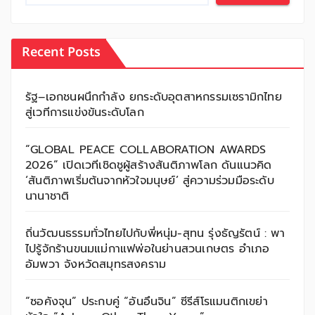
Recent Posts
รัฐ–เอกชนผนึกกำลัง ยกระดับอุตสาหกรรมเซรามิกไทย
สู่เวทีการแข่งขันระดับโลก
“GLOBAL PEACE COLLABORATION AWARDS
2026” เปิดเวทีเชิดชูผู้สร้างสันติภาพโลก ดันแนวคิด
‘สันติภาพเริ่มต้นจากหัวใจมนุษย์’ สู่ความร่วมมือระดับ
นานาชาติ
ถิ่นวัฒนธรรมทั่วไทยไปกับพี่หนุ่ม-สุทน รุ่งธัญรัตน์ : พา
ไปรู้จักร้านขนมแม่กาแฟพ่อในย่านสวนเกษตร อำเภอ
อัมพวา จังหวัดสมุทรสงคราม
“ซอคังจุน” ประกบคู่ “อันอึนจิน” ซีรีส์โรแมนติกเขย่า