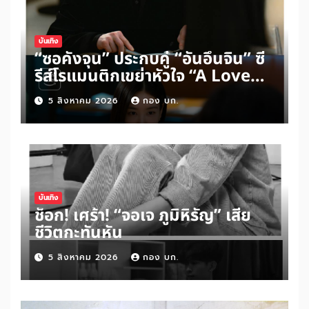
บันเทิง
“ซอคังจุน” ประกบคู่ “อันอึนจิน” ซี
รีส์โรแมนติกเขย่าหัวใจ “A Love
Other Than Yours”
5 สิงหาคม 2026
กอง บก.
บันเทิง
ช็อก! เศร้า! “จอเจ ภูมิหิรัญ” เสีย
ชีวิตกะทันหัน
5 สิงหาคม 2026
กอง บก.