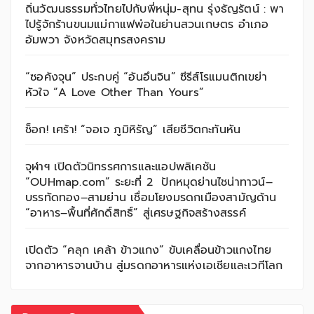
ถิ่นวัฒนธรรมทั่วไทยไปกับพี่หนุ่ม-สุทน รุ่งธัญรัตน์ : พา
ไปรู้จักร้านขนมแม่กาแฟพ่อในย่านสวนเกษตร อำเภอ
อัมพวา จังหวัดสมุทรสงคราม
“ซอคังจุน” ประกบคู่ “อันอึนจิน” ซีรีส์โรแมนติกเขย่า
หัวใจ “A Love Other Than Yours”
ช็อก! เศร้า! “จอเจ ภูมิหิรัญ” เสียชีวิตกะทันหัน
จุฬาฯ เปิดตัวนิทรรศการและแอปพลิเคชัน
“OUHmap.com” ระยะที่ 2 ปักหมุดย่านไชน่าทาวน์–
บรรทัดทอง–สามย่าน เชื่อมโยงมรดกเมืองสามัญด้าน
“อาหาร–พื้นที่ศักดิ์สิทธิ์” สู่เศรษฐกิจสร้างสรรค์
เปิดตัว “คลุก เคล้า ข้าวแกง” ขับเคลื่อนข้าวแกงไทย
จากอาหารจานบ้าน สู่มรดกอาหารแห่งเอเชียและเวทีโลก