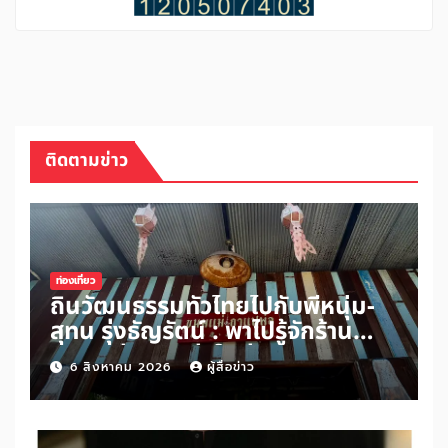
ติดตามข่าว
ท่องเที่ยว
ถิ่นวัฒนธรรมทั่วไทยไปกับพี่หนุ่ม-
สุทน รุ่งธัญรัตน์ : พาไปรู้จักร้าน
ขนมแม่กาแฟพ่อในย่านสวนเกษตร
6 สิงหาคม 2026
ผู้สื่อข่าว
อำเภออัมพวา จังหวัดสมุทรสงคราม