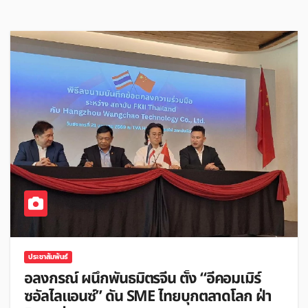
ประชาสัมพันธ์
อลงกรณ์ ผนึกพันธมิตรจีน ตั้ง “อีคอมเมิร์
ซอัลไลแอนซ์” ดัน SME ไทยบุกตลาดโลก ฝ่า