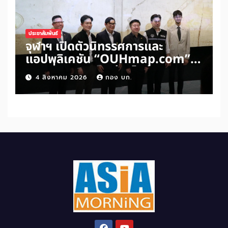
ประชาสัมพันธ์
จุฬาฯ เปิดตัวนิทรรศการและ
แอปพลิเคชัน “OUHmap.com”
ระยะที่ 2 ปักหมุดย่านไชน่าทาวน์–
4 สิงหาคม 2026
กอง บก.
บรรทัดทอง–สามย่าน เชื่อมโยง
มรดกเมืองสามัญด้าน “อาหาร–
พื้นที่ศักดิ์สิทธิ์” สู่เศรษฐกิจ
สร้างสรรค์