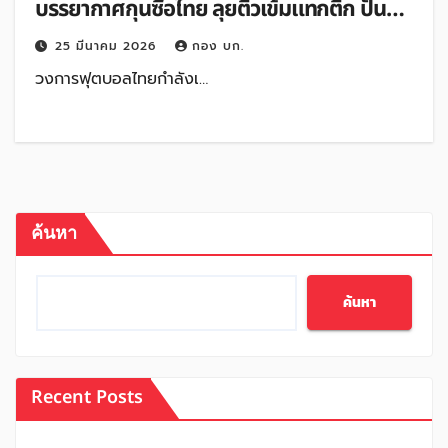
บรรยากาศกุนซือไทย ลุยติวเข้มแทกติก ปั้น
โค้ชคุณภาพสู่มาตรฐานสากล
25 มีนาคม 2026
กอง บก.
วงการฟุตบอลไทยกำลังเ…
ค้นหา
ค้นหา
Recent Posts