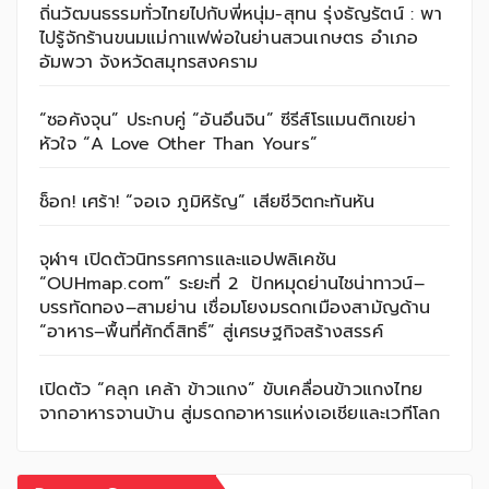
ถิ่นวัฒนธรรมทั่วไทยไปกับพี่หนุ่ม-สุทน รุ่งธัญรัตน์ : พา
ไปรู้จักร้านขนมแม่กาแฟพ่อในย่านสวนเกษตร อำเภอ
อัมพวา จังหวัดสมุทรสงคราม
“ซอคังจุน” ประกบคู่ “อันอึนจิน” ซีรีส์โรแมนติกเขย่า
หัวใจ “A Love Other Than Yours”
ช็อก! เศร้า! “จอเจ ภูมิหิรัญ” เสียชีวิตกะทันหัน
จุฬาฯ เปิดตัวนิทรรศการและแอปพลิเคชัน
“OUHmap.com” ระยะที่ 2 ปักหมุดย่านไชน่าทาวน์–
บรรทัดทอง–สามย่าน เชื่อมโยงมรดกเมืองสามัญด้าน
“อาหาร–พื้นที่ศักดิ์สิทธิ์” สู่เศรษฐกิจสร้างสรรค์
เปิดตัว “คลุก เคล้า ข้าวแกง” ขับเคลื่อนข้าวแกงไทย
จากอาหารจานบ้าน สู่มรดกอาหารแห่งเอเชียและเวทีโลก