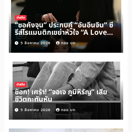
บันเทิง
“ซอคังจุน” ประกบคู่ “อันอึนจิน” ซี
รีส์โรแมนติกเขย่าหัวใจ “A Love
Other Than Yours”
5 สิงหาคม 2026
กอง บก.
บันเทิง
ช็อก! เศร้า! “จอเจ ภูมิหิรัญ” เสีย
ชีวิตกะทันหัน
5 สิงหาคม 2026
กอง บก.