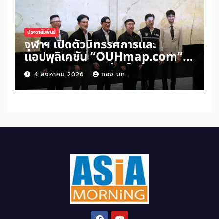
ประชาสัมพันธ์
จุฬาฯ เปิดตัวนิทรรศการและ
แอปพลิเคชัน “OUHmap.com”
ระยะที่ 2 ปักหมุดย่านไชน่าทาวน์–
4 สิงหาคม 2026
กอง บก.
บรรทัดทอง–สามย่าน เชื่อมโยง
มรดกเมืองสามัญด้าน “อาหาร–
พื้นที่ศักดิ์สิทธิ์” สู่เศรษฐกิจ
สร้างสรรค์