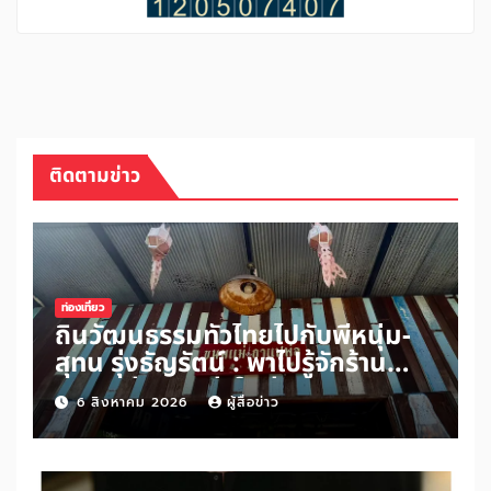
ติดตามข่าว
ท่องเที่ยว
ถิ่นวัฒนธรรมทั่วไทยไปกับพี่หนุ่ม-
สุทน รุ่งธัญรัตน์ : พาไปรู้จักร้าน
ขนมแม่กาแฟพ่อในย่านสวนเกษตร
6 สิงหาคม 2026
ผู้สื่อข่าว
อำเภออัมพวา จังหวัดสมุทรสงคราม