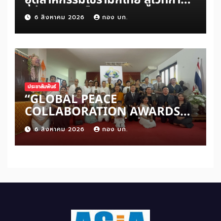
แข่งขันระดับโลก
6 สิงหาคม 2026
กอง บก.
ประชาสัมพันธ์
“GLOBAL PEACE
COLLABORATION AWARDS
2026” เปิดเวทีเชิดชูผู้สร้าง
6 สิงหาคม 2026
กอง บก.
สันติภาพโลก ดันแนวคิด ‘สันติภาพ
เริ่มต้นจากหัวใจมนุษย์’ สู่ความร่วม
มือระดับนานาชาติ