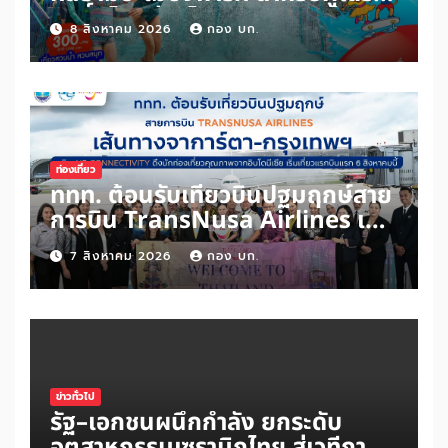
สิทธิ์ “ไทยช่วยไทยพลัส” และผู้ถือ
8 สิงหาคม 2026
กอง บก.
“บัตรสวัสดิการแห่งรัฐ” เพิ่มเพียง
100 บาท สนุกได้ทั้งสวนน้ำและสวน
สนุกไม่อั้นตลอดวัน
ท่องเที่ยว
ททท. ต้อนรับเที่ยวบินปฐมฤกษ์สาย
การบิน TransNusa Airlines เส้น
ทางจาการ์ตา-กรุงเทพฯ เสริม Air
7 สิงหาคม 2026
กอง บก.
Connectivity ดึงนักท่องเที่ยว
คุณภาพจากอินโดนีเซีย เริ่มเที่ยว
แรกบินแรก 6 สิงหาคมนี้
ข่าวทั่วไป
รัฐ–เอกชนผนึกกำลัง ยกระดับ
อุตสาหกรรมเซรามิกไทย สู่เวทีการ