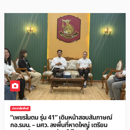
ประชาสัมพันธ์
“เพชรในตม รุ่น 41” เดินหน้าสอบสัมภาษณ์
กอ.รมน. – มศว. ลงพื้นที่หาดใหญ่ เตรียม