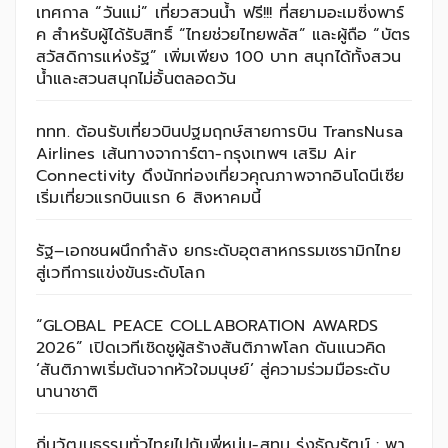
เทศกาล “วันแม่” เที่ยวสวนน้ำ ฟรี!!! ที่สยามอะเมซิ่งพาร์
ค สำหรับผู้ได้รับสิทธิ์ “ไทยช่วยไทยพลัส” และผู้ถือ “บัตร
สวัสดิการแห่งรัฐ” เพิ่มเพียง 100 บาท สนุกได้ทั้งสวน
น้ำและสวนสนุกไม่อั้นตลอดวัน
ททท. ต้อนรับเที่ยวบินปฐมฤกษ์สายการบิน TransNusa
Airlines เส้นทางจาการ์ตา-กรุงเทพฯ เสริม Air
Connectivity ดึงนักท่องเที่ยวคุณภาพจากอินโดนีเซีย
เริ่มเที่ยวแรกบินแรก 6 สิงหาคมนี้
รัฐ–เอกชนผนึกกำลัง ยกระดับอุตสาหกรรมเซรามิกไทย
สู่เวทีการแข่งขันระดับโลก
“GLOBAL PEACE COLLABORATION AWARDS
2026” เปิดเวทีเชิดชูผู้สร้างสันติภาพโลก ดันแนวคิด
‘สันติภาพเริ่มต้นจากหัวใจมนุษย์’ สู่ความร่วมมือระดับ
นานาชาติ
ถิ่นวัฒนธรรมทั่วไทยไปกับพี่หนุ่ม-สุทน รุ่งธัญรัตน์ : พา