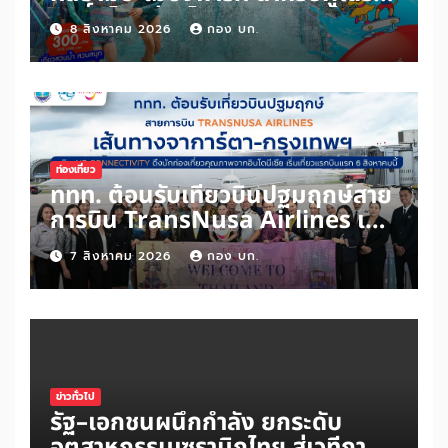
สิทธิ์ “ไทยช่วยไทยพลัส” และผู้ถือ
8 สิงหาคม 2026
กอง บก.
“บัตรสวัสดิการแห่งรัฐ” เพิ่มเพียง
100 บาท สนุกได้ทั้งสวนน้ำและสวน
สนุกไม่อั้นตลอดวัน
ท่องเที่ยว
ททท. ต้อนรับเที่ยวบินปฐมฤกษ์สาย
การบิน TransNusa Airlines เส้น
ทางจาการ์ตา-กรุงเทพฯ เสริม Air
7 สิงหาคม 2026
กอง บก.
Connectivity ดึงนักท่องเที่ยว
คุณภาพจากอินโดนีเซีย เริ่มเที่ยว
แรกบินแรก 6 สิงหาคมนี้
ข่าวทั่วไป
รัฐ–เอกชนผนึกกำลัง ยกระดับ
อุตสาหกรรมเซรามิกไทย สู่เวทีการ