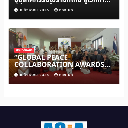
แข่งขันระดับโลก
6 สิงหาคม 2026
กอง บก.
ประชาสัมพันธ์
“GLOBAL PEACE
COLLABORATION AWARDS
2026” เปิดเวทีเชิดชูผู้สร้าง
6 สิงหาคม 2026
กอง บก.
สันติภาพโลก ดันแนวคิด ‘สันติภาพ
เริ่มต้นจากหัวใจมนุษย์’ สู่ความร่วม
มือระดับนานาชาติ