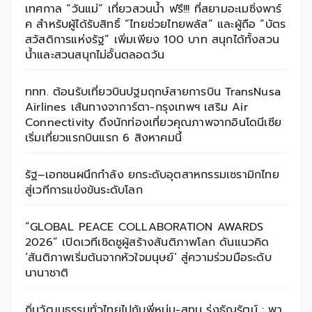
เทศกาล “วันแม่” เที่ยวสวนน้ำ ฟรี!!! ที่สยามอะเมซิ่งพาร์
ค สำหรับผู้ได้รับสิทธิ์ “ไทยช่วยไทยพลัส” และผู้ถือ “บัตร
สวัสดิการแห่งรัฐ” เพิ่มเพียง 100 บาท สนุกได้ทั้งสวน
น้ำและสวนสนุกไม่อั้นตลอดวัน
ททท. ต้อนรับเที่ยวบินปฐมฤกษ์สายการบิน TransNusa
Airlines เส้นทางจาการ์ตา-กรุงเทพฯ เสริม Air
Connectivity ดึงนักท่องเที่ยวคุณภาพจากอินโดนีเซีย
เริ่มเที่ยวแรกบินแรก 6 สิงหาคมนี้
รัฐ–เอกชนผนึกกำลัง ยกระดับอุตสาหกรรมเซรามิกไทย
สู่เวทีการแข่งขันระดับโลก
“GLOBAL PEACE COLLABORATION AWARDS
2026” เปิดเวทีเชิดชูผู้สร้างสันติภาพโลก ดันแนวคิด
‘สันติภาพเริ่มต้นจากหัวใจมนุษย์’ สู่ความร่วมมือระดับ
นานาชาติ
ถิ่นวัฒนธรรมทั่วไทยไปกับพี่หนุ่ม-สุทน รุ่งธัญรัตน์ : พา