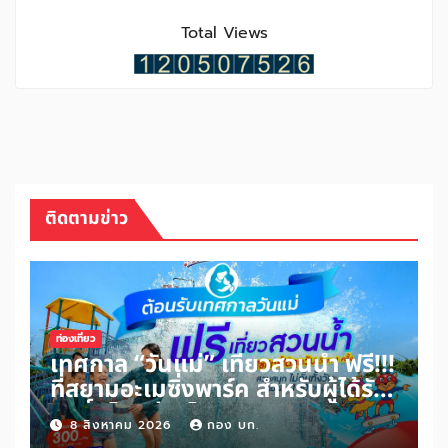
Total Views
ติดตามข่าว
ท่องเที่ยว
เทศกาล “วันแม่” เที่ยวสวนน้ำ ฟรี!!!
ที่สยามอะเมซิ่งพาร์ค สำหรับผู้ได้รับ
สิทธิ์ “ไทยช่วยไทยพลัส” และผู้ถือ
8 สิงหาคม 2026
กอง บก.
“บัตรสวัสดิการแห่งรัฐ” เพิ่มเพียง