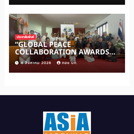
ประชาสัมพันธ์
“GLOBAL PEACE
COLLABORATION AWARDS
2026” เปิดเวทีเชิดชูผู้สร้าง
6 สิงหาคม 2026
กอง บก.
สันติภาพโลก ดันแนวคิด ‘สันติภาพ
เริ่มต้นจากหัวใจมนุษย์’ สู่ความร่วม
มือระดับนานาชาติ