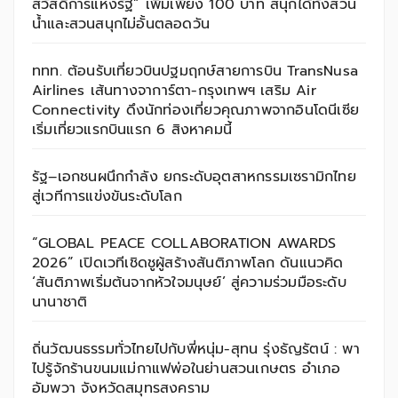
สวัสดิการแห่งรัฐ” เพิ่มเพียง 100 บาท สนุกได้ทั้งสวน
น้ำและสวนสนุกไม่อั้นตลอดวัน
ททท. ต้อนรับเที่ยวบินปฐมฤกษ์สายการบิน TransNusa
Airlines เส้นทางจาการ์ตา-กรุงเทพฯ เสริม Air
Connectivity ดึงนักท่องเที่ยวคุณภาพจากอินโดนีเซีย
เริ่มเที่ยวแรกบินแรก 6 สิงหาคมนี้
รัฐ–เอกชนผนึกกำลัง ยกระดับอุตสาหกรรมเซรามิกไทย
สู่เวทีการแข่งขันระดับโลก
“GLOBAL PEACE COLLABORATION AWARDS
2026” เปิดเวทีเชิดชูผู้สร้างสันติภาพโลก ดันแนวคิด
‘สันติภาพเริ่มต้นจากหัวใจมนุษย์’ สู่ความร่วมมือระดับ
นานาชาติ
ถิ่นวัฒนธรรมทั่วไทยไปกับพี่หนุ่ม-สุทน รุ่งธัญรัตน์ : พา
ไปรู้จักร้านขนมแม่กาแฟพ่อในย่านสวนเกษตร อำเภอ
อัมพวา จังหวัดสมุทรสงคราม