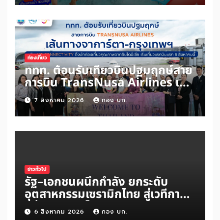
100 บาท สนุกได้ทั้งสวนน้ำและสวน
สนุกไม่อั้นตลอดวัน
ท่องเที่ยว
ททท. ต้อนรับเที่ยวบินปฐมฤกษ์สาย
การบิน TransNusa Airlines เส้น
ทางจาการ์ตา-กรุงเทพฯ เสริม Air
7 สิงหาคม 2026
กอง บก.
Connectivity ดึงนักท่องเที่ยว
คุณภาพจากอินโดนีเซีย เริ่มเที่ยว
แรกบินแรก 6 สิงหาคมนี้
ข่าวทั่วไป
รัฐ–เอกชนผนึกกำลัง ยกระดับ
อุตสาหกรรมเซรามิกไทย สู่เวทีการ
แข่งขันระดับโลก
6 สิงหาคม 2026
กอง บก.