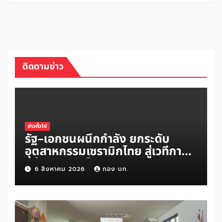
ติดตามข่าว
ข่าวทั่วไป
รัฐ–เอกชนผนึกกำลัง ยกระดับ
อุตสาหกรรมเซรามิกไทย สู่เวทีการ
แข่งขันระดับโลก
6 สิงหาคม 2026
กอง บก.