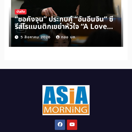
บันเทิง
“ซอคังจุน” ประกบคู่ “อันอึนจิน” ซี
รีส์โรแมนติกเขย่าหัวใจ “A Love
Other Than Yours”
5 สิงหาคม 2026
กอง บก.