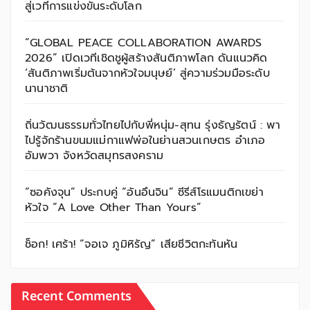
สู่เวทีการแข่งขันระดับโลก
“GLOBAL PEACE COLLABORATION AWARDS
2026” เปิดเวทีเชิดชูผู้สร้างสันติภาพโลก ดันแนวคิด
‘สันติภาพเริ่มต้นจากหัวใจมนุษย์’ สู่ความร่วมมือระดับ
นานาชาติ
ถิ่นวัฒนธรรมทั่วไทยไปกับพี่หนุ่ม-สุทน รุ่งธัญรัตน์ : พา
ไปรู้จักร้านขนมแม่กาแฟพ่อในย่านสวนเกษตร อำเภอ
อัมพวา จังหวัดสมุทรสงคราม
“ซอคังจุน” ประกบคู่ “อันอึนจิน” ซีรีส์โรแมนติกเขย่า
หัวใจ “A Love Other Than Yours”
ช็อก! เศร้า! “จอเจ ภูมิหิรัญ” เสียชีวิตกะทันหัน
Recent Comments