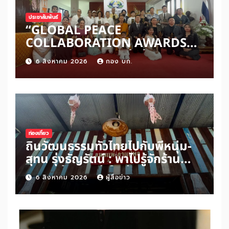
ประชาสัมพันธ์
“GLOBAL PEACE
COLLABORATION AWARDS
2026” เปิดเวทีเชิดชูผู้สร้าง
6 สิงหาคม 2026
กอง บก.
สันติภาพโลก ดันแนวคิด ‘สันติภาพ
เริ่มต้นจากหัวใจมนุษย์’ สู่ความร่วม
มือระดับนานาชาติ
ท่องเที่ยว
ถิ่นวัฒนธรรมทั่วไทยไปกับพี่หนุ่ม-
สุทน รุ่งธัญรัตน์ : พาไปรู้จักร้าน
ขนมแม่กาแฟพ่อในย่านสวนเกษตร
6 สิงหาคม 2026
ผู้สื่อข่าว
อำเภออัมพวา จังหวัดสมุทรสงคราม