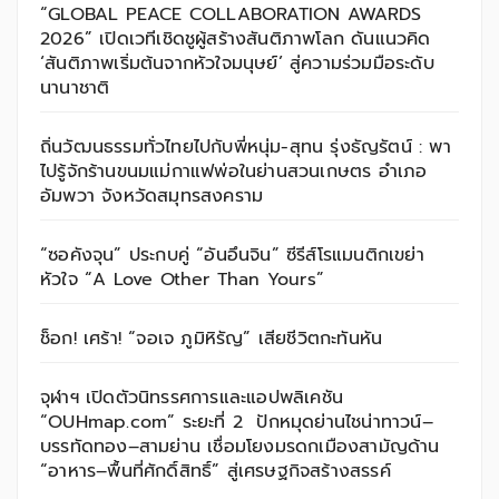
“GLOBAL PEACE COLLABORATION AWARDS
2026” เปิดเวทีเชิดชูผู้สร้างสันติภาพโลก ดันแนวคิด
‘สันติภาพเริ่มต้นจากหัวใจมนุษย์’ สู่ความร่วมมือระดับ
นานาชาติ
ถิ่นวัฒนธรรมทั่วไทยไปกับพี่หนุ่ม-สุทน รุ่งธัญรัตน์ : พา
ไปรู้จักร้านขนมแม่กาแฟพ่อในย่านสวนเกษตร อำเภอ
อัมพวา จังหวัดสมุทรสงคราม
“ซอคังจุน” ประกบคู่ “อันอึนจิน” ซีรีส์โรแมนติกเขย่า
หัวใจ “A Love Other Than Yours”
ช็อก! เศร้า! “จอเจ ภูมิหิรัญ” เสียชีวิตกะทันหัน
จุฬาฯ เปิดตัวนิทรรศการและแอปพลิเคชัน
“OUHmap.com” ระยะที่ 2 ปักหมุดย่านไชน่าทาวน์–
บรรทัดทอง–สามย่าน เชื่อมโยงมรดกเมืองสามัญด้าน
“อาหาร–พื้นที่ศักดิ์สิทธิ์” สู่เศรษฐกิจสร้างสรรค์