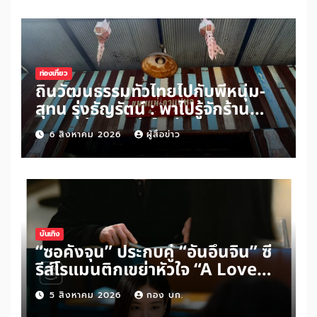
เริ่มต้นจากหัวใจมนุษย์’ สู่ความร่วม
มือระดับนานาชาติ
ท่องเที่ยว
ถิ่นวัฒนธรรมทั่วไทยไปกับพี่หนุ่ม-
สุทน รุ่งธัญรัตน์ : พาไปรู้จักร้าน
ขนมแม่กาแฟพ่อในย่านสวนเกษตร
6 สิงหาคม 2026
ผู้สื่อข่าว
อำเภออัมพวา จังหวัดสมุทรสงคราม
บันเทิง
“ซอคังจุน” ประกบคู่ “อันอึนจิน” ซี
รีส์โรแมนติกเขย่าหัวใจ “A Love
Other Than Yours”
5 สิงหาคม 2026
กอง บก.