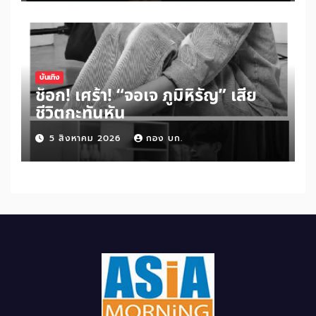
บันเทิง
ช็อก! เศร้า! “จอเจ ภูมิหิรัญ” เสีย
ชีวิตกะทันหัน
5 สิงหาคม 2026
กอง บก.