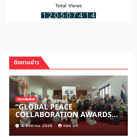
Total Views
ติดตามข่าว
ประชาสัมพันธ์
“GLOBAL PEACE
COLLABORATION AWARDS
2026” เปิดเวทีเชิดชูผู้สร้าง
6 สิงหาคม 2026
กอง บก.
สันติภาพโลก ดันแนวคิด ‘สันติภาพ