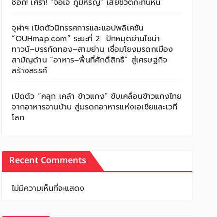
ช็อก! เศร้า! “จอเจ ภูมิหิรัญ” เสียชีวิตกะทันหัน
จุฬาฯ เปิดตัวนิทรรศการและแอปพลิเคชัน
“OUHmap.com” ระยะที่ 2 ปักหมุดย่านไชน่า
ทาวน์–บรรทัดทอง–สามย่าน เชื่อมโยงมรดกเมือง
สามัญด้าน “อาหาร–พื้นที่ศักดิ์สิทธิ์” สู่เศรษฐกิจ
สร้างสรรค์
เปิดตัว “คลุก เคล้า ข้าวแกง” ขับเคลื่อนข้าวแกงไทย
จากอาหารจานบ้าน สู่มรดกอาหารแห่งเอเชียและเวที
โลก
Recent Comments
ไม่มีความเห็นที่จะแสดง