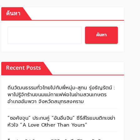
ค้นหา
ค้นหา
Recent Posts
ถิ่นวัฒนธรรมทั่วไทยไปกับพี่หนุ่ม-สุทน รุ่งธัญรัตน์ :
พาไปรู้จักร้านขนมแม่กาแฟพ่อในย่านสวนเกษตร
อำเภออัมพวา จังหวัดสมุทรสงคราม
“ซอคังจุน” ประกบคู่ “อันอึนจิน” ซีรีส์โรแมนติกเขย่า
หัวใจ “A Love Other Than Yours”