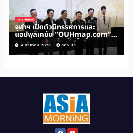
ประชาสัมพันธ์
จุฬาฯ เปิดตัวนิทรรศการและ
แอปพลิเคชัน “OUHmap.com”
ระยะที่ 2 ปักหมุดย่านไชน่าทาวน์–
4 สิงหาคม 2026
กอง บก.
บรรทัดทอง–สามย่าน เชื่อมโยง
มรดกเมืองสามัญด้าน “อาหาร–
พื้นที่ศักดิ์สิทธิ์” สู่เศรษฐกิจ
สร้างสรรค์