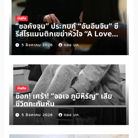
บันเทิง
“ซอคังจุน” ประกบคู่ “อันอึนจิน” ซี
รีส์โรแมนติกเขย่าหัวใจ “A Love
Other Than Yours”
5 สิงหาคม 2026
กอง บก.
บันเทิง
ช็อก! เศร้า! “จอเจ ภูมิหิรัญ” เสีย
ชีวิตกะทันหัน
5 สิงหาคม 2026
กอง บก.