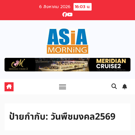
Skip
6 สิงหาคม 2026
16:03 น.
to
content
ป้ายกำกับ:
วันพืชมงคล2569