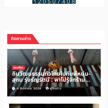
ติดตามข่าว
ท่องเที่ยว
ถิ่นวัฒนธรรมทั่วไทยไปกับพี่หนุ่ม-
สุทน รุ่งธัญรัตน์ : พาไปรู้จักร้าน
ขนมแม่กาแฟพ่อในย่านสวนเกษตร
6 สิงหาคม 2026
ผู้สื่อข่าว
อำเภออัมพวา จังหวัดสมุทรสงคราม