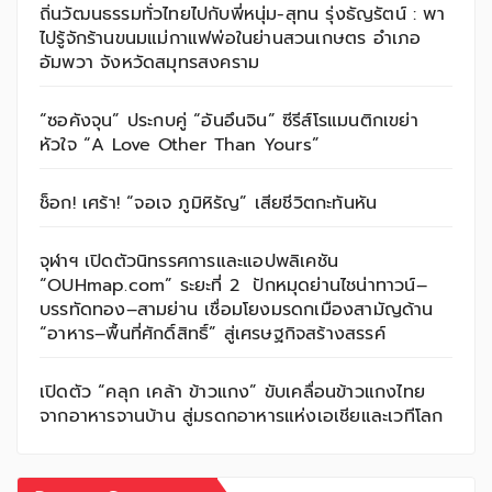
ถิ่นวัฒนธรรมทั่วไทยไปกับพี่หนุ่ม-สุทน รุ่งธัญรัตน์ : พา
ไปรู้จักร้านขนมแม่กาแฟพ่อในย่านสวนเกษตร อำเภอ
อัมพวา จังหวัดสมุทรสงคราม
“ซอคังจุน” ประกบคู่ “อันอึนจิน” ซีรีส์โรแมนติกเขย่า
หัวใจ “A Love Other Than Yours”
ช็อก! เศร้า! “จอเจ ภูมิหิรัญ” เสียชีวิตกะทันหัน
จุฬาฯ เปิดตัวนิทรรศการและแอปพลิเคชัน
“OUHmap.com” ระยะที่ 2 ปักหมุดย่านไชน่าทาวน์–
บรรทัดทอง–สามย่าน เชื่อมโยงมรดกเมืองสามัญด้าน
“อาหาร–พื้นที่ศักดิ์สิทธิ์” สู่เศรษฐกิจสร้างสรรค์
เปิดตัว “คลุก เคล้า ข้าวแกง” ขับเคลื่อนข้าวแกงไทย
จากอาหารจานบ้าน สู่มรดกอาหารแห่งเอเชียและเวทีโลก