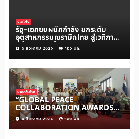
ข่าวทั่วไป
รัฐ–เอกชนผนึกกำลัง ยกระดับ
อุตสาหกรรมเซรามิกไทย สู่เวทีการ
แข่งขันระดับโลก
6 สิงหาคม 2026
กอง บก.
ประชาสัมพันธ์
“GLOBAL PEACE
COLLABORATION AWARDS
2026” เปิดเวทีเชิดชูผู้สร้าง
6 สิงหาคม 2026
กอง บก.
สันติภาพโลก ดันแนวคิด ‘สันติภาพ
เริ่มต้นจากหัวใจมนุษย์’ สู่ความร่วม
มือระดับนานาชาติ