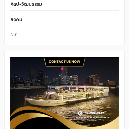
ศิลป-วัฒนธรรม
สังคม
ไอที