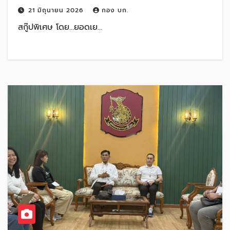
21 มิถุนายน 2026
กอง บก.
สกู๊ปพิเศษ โดย…ยอดเย…