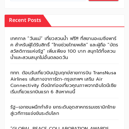
Recent Posts
เทศกาล “วันแม่” เที่ยวสวนน้ำ ฟรี!!! ที่สยามอะเมซิ่งพาร์
ค สำหรับผู้ได้รับสิทธิ์ “ไทยช่วยไทยพลัส” และผู้ถือ “บัตร
สวัสดิการแห่งรัฐ” เพิ่มเพียง 100 บาท สนุกได้ทั้งสวน
น้ำและสวนสนุกไม่อั้นตลอดวัน
ททท. ต้อนรับเที่ยวบินปฐมฤกษ์สายการบิน TransNusa
Airlines เส้นทางจาการ์ตา-กรุงเทพฯ เสริม Air
Connectivity ดึงนักท่องเที่ยวคุณภาพจากอินโดนีเซีย
เริ่มเที่ยวแรกบินแรก 6 สิงหาคมนี้
รัฐ–เอกชนผนึกกำลัง ยกระดับอุตสาหกรรมเซรามิกไทย
สู่เวทีการแข่งขันระดับโลก
“GLOBAL PEACE COLLABORATION AWARDS