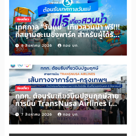
ท่องเที่ยว
เทศกาล “วันแม่” เที่ยวสวนน้ำ ฟรี!!!
ที่สยามอะเมซิ่งพาร์ค สำหรับผู้ได้รับ
สิทธิ์ “ไทยช่วยไทยพลัส” และผู้ถือ
8 สิงหาคม 2026
กอง บก.
“บัตรสวัสดิการแห่งรัฐ” เพิ่มเพียง
100 บาท สนุกได้ทั้งสวนน้ำและสวน
สนุกไม่อั้นตลอดวัน
ท่องเที่ยว
ททท. ต้อนรับเที่ยวบินปฐมฤกษ์สาย
การบิน TransNusa Airlines เส้น
ทางจาการ์ตา-กรุงเทพฯ เสริม Air
7 สิงหาคม 2026
กอง บก.
Connectivity ดึงนักท่องเที่ยว
คุณภาพจากอินโดนีเซีย เริ่มเที่ยว
แรกบินแรก 6 สิงหาคมนี้