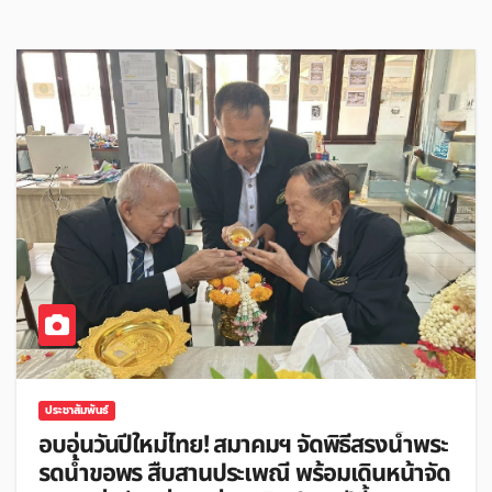
ประชาสัมพันธ์
อบอุ่นวันปีใหม่ไทย! สมาคมฯ จัดพิธีสรงน้ำพระ
รดน้ำขอพร สืบสานประเพณี พร้อมเดินหน้าจัด