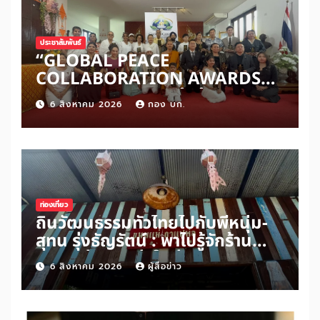
ประชาสัมพันธ์
“GLOBAL PEACE
COLLABORATION AWARDS
2026” เปิดเวทีเชิดชูผู้สร้าง
6 สิงหาคม 2026
กอง บก.
สันติภาพโลก ดันแนวคิด ‘สันติภาพ
เริ่มต้นจากหัวใจมนุษย์’ สู่ความร่วม
มือระดับนานาชาติ
ท่องเที่ยว
ถิ่นวัฒนธรรมทั่วไทยไปกับพี่หนุ่ม-
สุทน รุ่งธัญรัตน์ : พาไปรู้จักร้าน
ขนมแม่กาแฟพ่อในย่านสวนเกษตร
6 สิงหาคม 2026
ผู้สื่อข่าว
อำเภออัมพวา จังหวัดสมุทรสงคราม