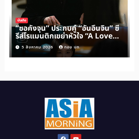
บันเทิง
“ซอคังจุน” ประกบคู่ “อันอึนจิน” ซี
รีส์โรแมนติกเขย่าหัวใจ “A Love
Other Than Yours”
5 สิงหาคม 2026
กอง บก.