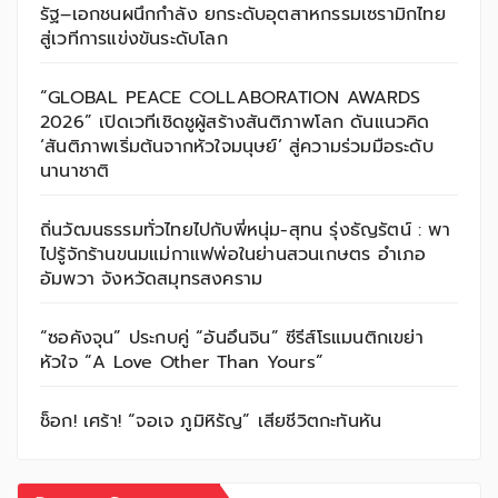
รัฐ–เอกชนผนึกกำลัง ยกระดับอุตสาหกรรมเซรามิกไทย
สู่เวทีการแข่งขันระดับโลก
“GLOBAL PEACE COLLABORATION AWARDS
2026” เปิดเวทีเชิดชูผู้สร้างสันติภาพโลก ดันแนวคิด
‘สันติภาพเริ่มต้นจากหัวใจมนุษย์’ สู่ความร่วมมือระดับ
นานาชาติ
ถิ่นวัฒนธรรมทั่วไทยไปกับพี่หนุ่ม-สุทน รุ่งธัญรัตน์ : พา
ไปรู้จักร้านขนมแม่กาแฟพ่อในย่านสวนเกษตร อำเภอ
อัมพวา จังหวัดสมุทรสงคราม
“ซอคังจุน” ประกบคู่ “อันอึนจิน” ซีรีส์โรแมนติกเขย่า
หัวใจ “A Love Other Than Yours”
ช็อก! เศร้า! “จอเจ ภูมิหิรัญ” เสียชีวิตกะทันหัน