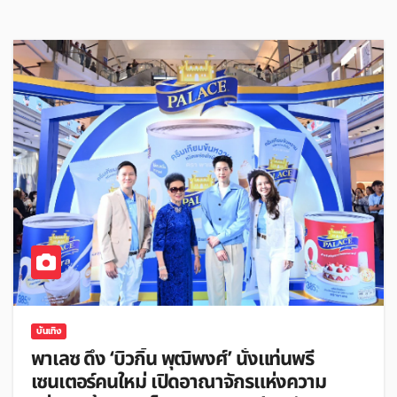
บันเทิง
พาเลซ ดึง ‘บิวกิ้น พุฒิพงศ์’ นั่งแท่นพรี
เซนเตอร์คนใหม่ เปิดอาณาจักรแห่งความ