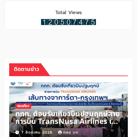
Total Views
ติดตามข่าว
ท่องเที่ยว
ททท. ต้อนรับเที่ยวบินปฐมฤกษ์สาย
การบิน TransNusa Airlines เส้น
ทางจาการ์ตา-กรุงเทพฯ เสริม Air
7 สิงหาคม 2026
กอง บก.
Connectivity ดึงนักท่องเที่ยว