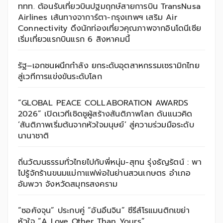
ททท. ต้อนรับเที่ยวบินปฐมฤกษ์สายการบิน TransNusa
Airlines เส้นทางจาการ์ตา-กรุงเทพฯ เสริม Air
Connectivity ดึงนักท่องเที่ยวคุณภาพจากอินโดนีเซีย
เริ่มเที่ยวแรกบินแรก 6 สิงหาคมนี้
รัฐ–เอกชนผนึกกำลัง ยกระดับอุตสาหกรรมเซรามิกไทย
สู่เวทีการแข่งขันระดับโลก
“GLOBAL PEACE COLLABORATION AWARDS
2026” เปิดเวทีเชิดชูผู้สร้างสันติภาพโลก ดันแนวคิด
‘สันติภาพเริ่มต้นจากหัวใจมนุษย์’ สู่ความร่วมมือระดับ
นานาชาติ
ถิ่นวัฒนธรรมทั่วไทยไปกับพี่หนุ่ม-สุทน รุ่งธัญรัตน์ : พา
ไปรู้จักร้านขนมแม่กาแฟพ่อในย่านสวนเกษตร อำเภอ
อัมพวา จังหวัดสมุทรสงคราม
“ซอคังจุน” ประกบคู่ “อันอึนจิน” ซีรีส์โรแมนติกเขย่า
หัวใจ “A Love Other Than Yours”