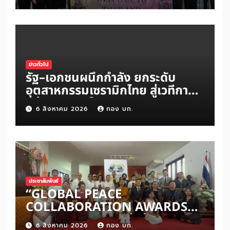
คุณภาพจากอินโดนีเซีย เริ่มเที่ยว
แรกบินแรก 6 สิงหาคมนี้
ข่าวทั่วไป
รัฐ–เอกชนผนึกกำลัง ยกระดับ
อุตสาหกรรมเซรามิกไทย สู่เวทีการ
แข่งขันระดับโลก
6 สิงหาคม 2026
กอง บก.
ประชาสัมพันธ์
“GLOBAL PEACE
COLLABORATION AWARDS
2026” เปิดเวทีเชิดชูผู้สร้าง
6 สิงหาคม 2026
กอง บก.