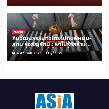
สันติภาพโลก ดันแนวคิด ‘สันติภาพ
เริ่มต้นจากหัวใจมนุษย์’ สู่ความร่วม
มือระดับนานาชาติ
ท่องเที่ยว
ถิ่นวัฒนธรรมทั่วไทยไปกับพี่หนุ่ม-
สุทน รุ่งธัญรัตน์ : พาไปรู้จักร้าน
ขนมแม่กาแฟพ่อในย่านสวนเกษตร
6 สิงหาคม 2026
ผู้สื่อข่าว
อำเภออัมพวา จังหวัดสมุทรสงคราม