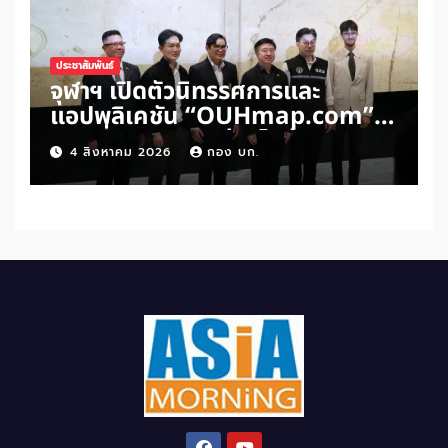
ประชาสัมพันธ์
จุฬาฯ เปิดตัวนิทรรศการและ
แอปพลิเคชัน “OUHmap.com”
ระยะที่ 2 ปักหมุดย่านไชน่าทาวน์–
4 สิงหาคม 2026
กอง บก.
บรรทัดทอง–สามย่าน เชื่อมโยง
มรดกเมืองสามัญด้าน “อาหาร–
พื้นที่ศักดิ์สิทธิ์” สู่เศรษฐกิจ
สร้างสรรค์