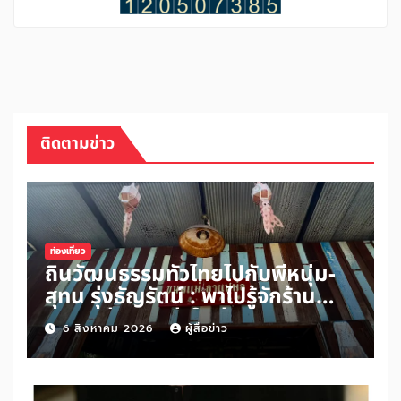
ติดตามข่าว
ท่องเที่ยว
ถิ่นวัฒนธรรมทั่วไทยไปกับพี่หนุ่ม-
สุทน รุ่งธัญรัตน์ : พาไปรู้จักร้าน
ขนมแม่กาแฟพ่อในย่านสวนเกษตร
6 สิงหาคม 2026
ผู้สื่อข่าว
อำเภออัมพวา จังหวัดสมุทรสงคราม