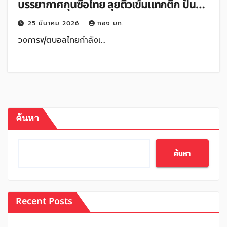
บรรยากาศกุนซือไทย ลุยติวเข้มแทกติก ปั้น
โค้ชคุณภาพสู่มาตรฐานสากล
25 มีนาคม 2026
กอง บก.
วงการฟุตบอลไทยกำลังเ…
ค้นหา
ค้นหา
Recent Posts