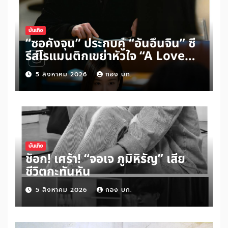
บันเทิง
“ซอคังจุน” ประกบคู่ “อันอึนจิน” ซี
รีส์โรแมนติกเขย่าหัวใจ “A Love
Other Than Yours”
5 สิงหาคม 2026
กอง บก.
บันเทิง
ช็อก! เศร้า! “จอเจ ภูมิหิรัญ” เสีย
ชีวิตกะทันหัน
5 สิงหาคม 2026
กอง บก.