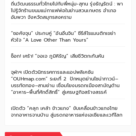
ถิ่นวัฒนธรรมทั่วไทยไปกับพี่หนุ่ม-สุทน รุ่งธัญรัตน์ : พา
ไปรู้จักร้านขนมแม่กาแฟพ่อในย่านสวนเกษตร อำเภอ
อัมพวา จังหวัดสมุทรสงคราม
“ซอคังจุน” ประกบคู่ “อันอึนจิน” ซีรีส์โรแมนติกเขย่า
หัวใจ “A Love Other Than Yours”
ช็อก! เศร้า! “จอเจ ภูมิหิรัญ” เสียชีวิตกะทันหัน
จุฬาฯ เปิดตัวนิทรรศการและแอปพลิเคชัน
“OUHmap.com” ระยะที่ 2 ปักหมุดย่านไชน่าทาวน์–
บรรทัดทอง–สามย่าน เชื่อมโยงมรดกเมืองสามัญด้าน
“อาหาร–พื้นที่ศักดิ์สิทธิ์” สู่เศรษฐกิจสร้างสรรค์
เปิดตัว “คลุก เคล้า ข้าวแกง” ขับเคลื่อนข้าวแกงไทย
จากอาหารจานบ้าน สู่มรดกอาหารแห่งเอเชียและเวทีโลก