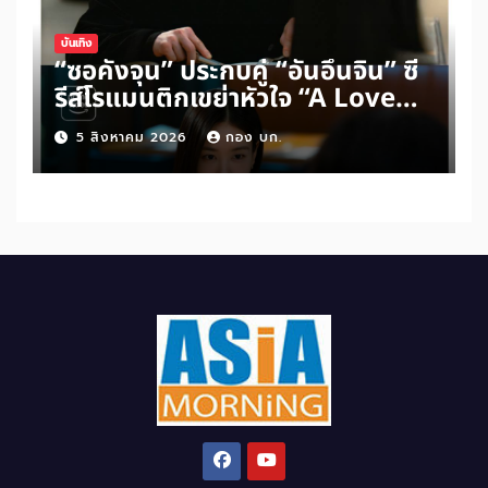
บันเทิง
“ซอคังจุน” ประกบคู่ “อันอึนจิน” ซี
รีส์โรแมนติกเขย่าหัวใจ “A Love
Other Than Yours”
5 สิงหาคม 2026
กอง บก.