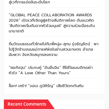
สู่เวทีการแข่งขันระดับโลก
“GLOBAL PEACE COLLABORATION AWARDS
2026” เปิดเวทีเชิดชูผู้สร้างสันติภาพโลก ดันแนวคิด
‘สันติภาพเริ่มต้นจากหัวใจมนุษย์’ สู่ความร่วมมือระดับ
นานาชาติ
ถิ่นวัฒนธรรมทั่วไทยไปกับพี่หนุ่ม-สุทน รุ่งธัญรัตน์ : พา
ไปรู้จักร้านขนมแม่กาแฟพ่อในย่านสวนเกษตร อำเภอ
อัมพวา จังหวัดสมุทรสงคราม
“ซอคังจุน” ประกบคู่ “อันอึนจิน” ซีรีส์โรแมนติกเขย่า
หัวใจ “A Love Other Than Yours”
ช็อก! เศร้า! “จอเจ ภูมิหิรัญ” เสียชีวิตกะทันหัน
Recent Comments