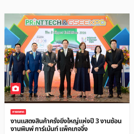
การตลาด
งานแสดงสินค้าครั้งยิ่งใหญ่แห่งปี 3 งานซ้อน
งานพิมพ์ การ์เม้นท์ แพ็คเกจจิ้ง