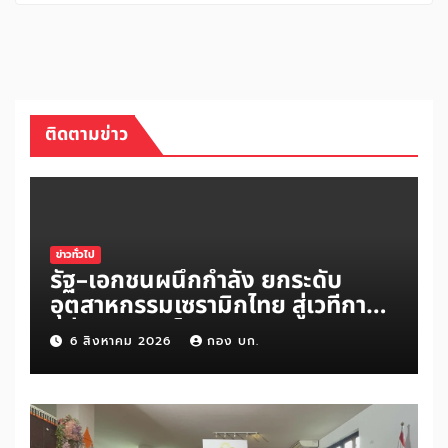
ติดตามข่าว
ข่าวทั่วไป
รัฐ–เอกชนผนึกกำลัง ยกระดับ
อุตสาหกรรมเซรามิกไทย สู่เวทีการ
แข่งขันระดับโลก
6 สิงหาคม 2026
กอง บก.