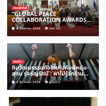
ประชาสัมพันธ์
“GLOBAL PEACE
COLLABORATION AWARDS
2026” เปิดเวทีเชิดชูผู้สร้าง
6 สิงหาคม 2026
กอง บก.
สันติภาพโลก ดันแนวคิด ‘สันติภาพ
เริ่มต้นจากหัวใจมนุษย์’ สู่ความร่วม
มือระดับนานาชาติ
ท่องเที่ยว
ถิ่นวัฒนธรรมทั่วไทยไปกับพี่หนุ่ม-
สุทน รุ่งธัญรัตน์ : พาไปรู้จักร้าน
ขนมแม่กาแฟพ่อในย่านสวนเกษตร
6 สิงหาคม 2026
ผู้สื่อข่าว
อำเภออัมพวา จังหวัดสมุทรสงคราม