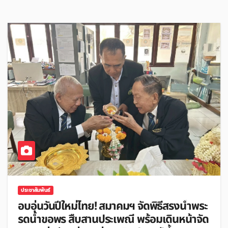
ประชาสัมพันธ์
อบอุ่นวันปีใหม่ไทย! สมาคมฯ จัดพิธีสรงน้ำพระ
รดน้ำขอพร สืบสานประเพณี พร้อมเดินหน้าจัด