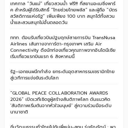
เทศกาล “วันแม่” เที่ยวสวนน้ำ ฟรี!!! ที่สยามอะเมซิ่งพาร์
ค สำหรับผู้ได้รับสิทธิ์ “ไทยช่วยไทยพลัส” และผู้ถือ “บัตร
สวัสดิการแห่งรัฐ” เพิ่มเพียง 100 บาท สนุกได้ทั้งสวน
น้ำและสวนสนุกไม่อั้นตลอดวัน
ททท. ต้อนรับเที่ยวบินปฐมฤกษ์สายการบิน TransNusa
Airlines เส้นทางจาการ์ตา-กรุงเทพฯ เสริม Air
Connectivity ดึงนักท่องเที่ยวคุณภาพจากอินโดนีเซีย
เริ่มเที่ยวแรกบินแรก 6 สิงหาคมนี้
รัฐ–เอกชนผนึกกำลัง ยกระดับอุตสาหกรรมเซรามิกไทย
สู่เวทีการแข่งขันระดับโลก
“GLOBAL PEACE COLLABORATION AWARDS
2026” เปิดเวทีเชิดชูผู้สร้างสันติภาพโลก ดันแนวคิด
‘สันติภาพเริ่มต้นจากหัวใจมนุษย์’ สู่ความร่วมมือระดับ
นานาชาติ
ถิ่นวัฒนธรรมทั่วไทยไปกับพี่หนุ่ม-สุทน รุ่งธัญรัตน์ : พา