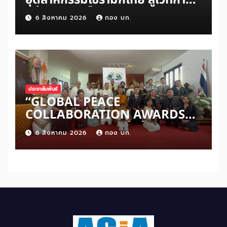
แข่งขันระดับโลก
6 สิงหาคม 2026
กอง บก.
ประชาสัมพันธ์
“GLOBAL PEACE
COLLABORATION AWARDS
2026” เปิดเวทีเชิดชูผู้สร้าง
6 สิงหาคม 2026
กอง บก.
สันติภาพโลก ดันแนวคิด ‘สันติภาพ
เริ่มต้นจากหัวใจมนุษย์’ สู่ความร่วม
มือระดับนานาชาติ