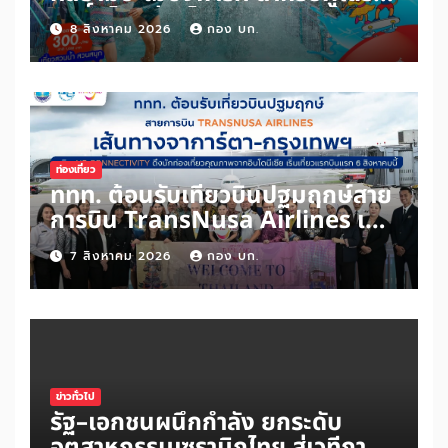
สิทธิ์ “ไทยช่วยไทยพลัส” และผู้ถือ
8 สิงหาคม 2026
กอง บก.
“บัตรสวัสดิการแห่งรัฐ” เพิ่มเพียง
100 บาท สนุกได้ทั้งสวนน้ำและสวน
สนุกไม่อั้นตลอดวัน
ท่องเที่ยว
ททท. ต้อนรับเที่ยวบินปฐมฤกษ์สาย
การบิน TransNusa Airlines เส้น
ทางจาการ์ตา-กรุงเทพฯ เสริม Air
7 สิงหาคม 2026
กอง บก.
Connectivity ดึงนักท่องเที่ยว
คุณภาพจากอินโดนีเซีย เริ่มเที่ยว
แรกบินแรก 6 สิงหาคมนี้
ข่าวทั่วไป
รัฐ–เอกชนผนึกกำลัง ยกระดับ
อุตสาหกรรมเซรามิกไทย สู่เวทีการ