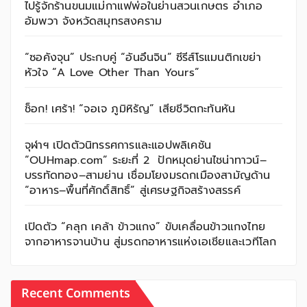
ไปรู้จักร้านขนมแม่กาแฟพ่อในย่านสวนเกษตร อำเภอ
อัมพวา จังหวัดสมุทรสงคราม
“ซอคังจุน” ประกบคู่ “อันอึนจิน” ซีรีส์โรแมนติกเขย่า
หัวใจ “A Love Other Than Yours”
ช็อก! เศร้า! “จอเจ ภูมิหิรัญ” เสียชีวิตกะทันหัน
จุฬาฯ เปิดตัวนิทรรศการและแอปพลิเคชัน
“OUHmap.com” ระยะที่ 2 ปักหมุดย่านไชน่าทาวน์–
บรรทัดทอง–สามย่าน เชื่อมโยงมรดกเมืองสามัญด้าน
“อาหาร–พื้นที่ศักดิ์สิทธิ์” สู่เศรษฐกิจสร้างสรรค์
เปิดตัว “คลุก เคล้า ข้าวแกง” ขับเคลื่อนข้าวแกงไทย
จากอาหารจานบ้าน สู่มรดกอาหารแห่งเอเชียและเวทีโลก
Recent Comments