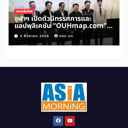
ประชาสัมพันธ์
จุฬาฯ เปิดตัวนิทรรศการและ
แอปพลิเคชัน “OUHmap.com”
ระยะที่ 2 ปักหมุดย่านไชน่าทาวน์–
4 สิงหาคม 2026
กอง บก.
บรรทัดทอง–สามย่าน เชื่อมโยง
มรดกเมืองสามัญด้าน “อาหาร–
พื้นที่ศักดิ์สิทธิ์” สู่เศรษฐกิจ
สร้างสรรค์