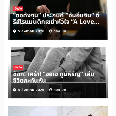
บันเทิง
“ซอคังจุน” ประกบคู่ “อันอึนจิน” ซี
รีส์โรแมนติกเขย่าหัวใจ “A Love
Other Than Yours”
5 สิงหาคม 2026
กอง บก.
บันเทิง
ช็อก! เศร้า! “จอเจ ภูมิหิรัญ” เสีย
ชีวิตกะทันหัน
5 สิงหาคม 2026
กอง บก.