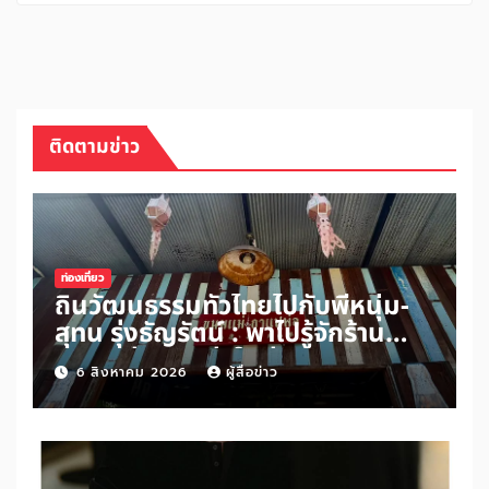
ติดตามข่าว
ท่องเที่ยว
ถิ่นวัฒนธรรมทั่วไทยไปกับพี่หนุ่ม-
สุทน รุ่งธัญรัตน์ : พาไปรู้จักร้าน
ขนมแม่กาแฟพ่อในย่านสวนเกษตร
6 สิงหาคม 2026
ผู้สื่อข่าว
อำเภออัมพวา จังหวัดสมุทรสงคราม