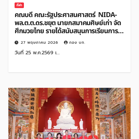
กีฬา
คณบดี คณะรัฐประศาสนศาสตร์ NIDA-
พล.ต.ต.ดร.ชยุต นายกสมาคมศิษย์เก่า จัด
ศึกมวยไทย รายได้สนับสนุนการเรียนการ
สอน-กิจกรรม
27 พฤษภาคม 2026
กอง บก.
วันที่ 25 พ.ค.2569 เ…