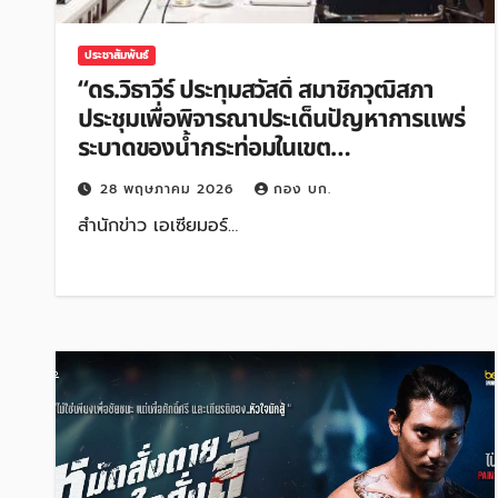
ประชาสัมพันธ์
“ดร.วิธาวีร์ ประทุมสวัสดิ์ สมาชิกวุฒิสภา
ประชุมเพื่อพิจารณาประเด็นปัญหาการแพร่
ระบาดของน้ำกระท่อมในเขต
กรุงเทพมหานคร”
28 พฤษภาคม 2026
กอง บก.
สำนักข่าว เอเซียมอร์…