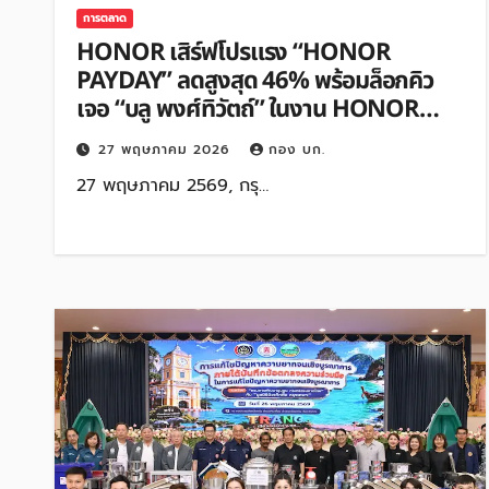
การตลาด
HONOR เสิร์ฟโปรแรง “HONOR
PAYDAY” ลดสูงสุด 46% พร้อมล็อกคิว
เจอ “บลู พงศ์ทิวัตถ์” ในงาน HONOR
600 Series First Sales Event 30
27 พฤษภาคม 2026
กอง บก.
พ.ค.นี้!
27 พฤษภาคม 2569, กรุ…