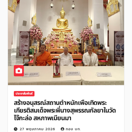
ประชาสัมพันธ์
สร้างอนุสรณ์สถานตำหนักเพื่อเทิดพระ
เกียรติสมเด็จพระพี่นางสุพรรณกัลยาในวัด
ไจ๊กะล่อ สหภาพเมียนมา
27 พฤษภาคม 2026
กอง บก.